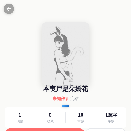
本喪尸是朵嬌花
未知作者
·
完結
1
0
10
1萬字
閱讀
收藏
章節
字數