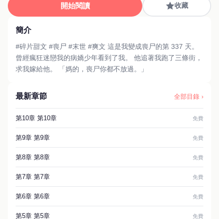
開始閱讀
收藏
簡介
#碎片甜文 #喪尸 #末世 #爽文 這是我變成喪尸的第 337 天。
曾經瘋狂迷戀我的病嬌少年看到了我。 他追著我跑了三條街，
求我嫁給他。 「媽的，喪尸你都不放過。」
最新章節
全部目錄 ›
第10章 第10章
免費
第9章 第9章
免費
第8章 第8章
免費
第7章 第7章
免費
第6章 第6章
免費
第5章 第5章
免費