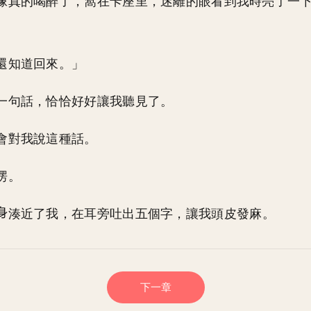
像真的喝醉了，窩在卡座里，迷離的眼看到我時亮了一
還知道回來。」
一句話，恰恰好好讓我聽見了。
會對我說這種話。
愣。
湊近了我，在耳旁吐出五個字，讓我頭皮發麻。
下一章