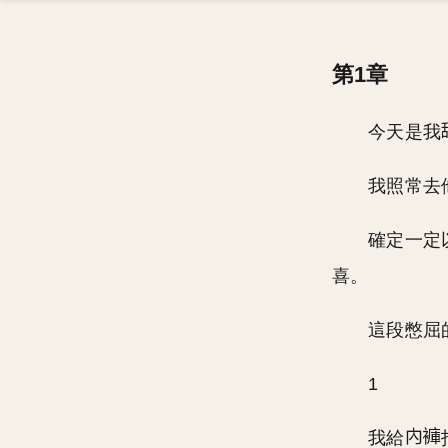
第1章
今天是我
我照常去
確定一定
喜。
這段憋屈
1
我給