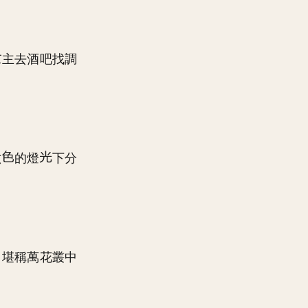
主去酒吧找調
六
的燈
下分
，堪稱萬花叢中