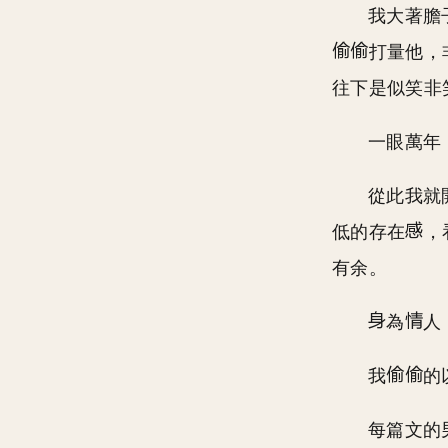
我大著膽
打量他，
往下是似笑非
一眼萬年
從此我就
低的存在
，
有余。
為
人
我
的
每篇文的