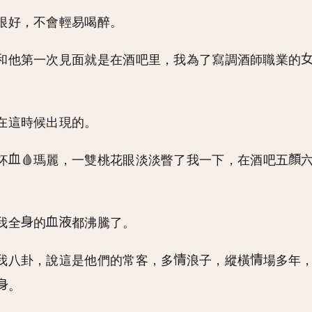
很好，不會輕易喝醉。
和他第一次見面就是在酒吧里，我為了寫調酒師職業的
在這時候出現的。
杯
🩸瑪麗，一雙桃花眼淡淡瞥了我一下，在酒吧五
我全
的
都沸騰了。
我八卦，說這是他們的常客，多
浪子，縱橫
場多年
。