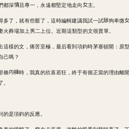
們都深
且專一，永遠都堅定地走向
主。
得多了，就有些厭了，這時編輯建議我試一試
狗卑微
妻火葬場加上男二上位。近期這類型的文很賣單。
出這樣的文，痛苦至極，最后看到項鈞時茅塞頓開：原
自己嗎？
那條
時，我真的欣喜若狂，終于有個正當的理由離
了。
到的是項鈞的反應。