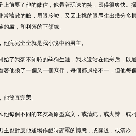
子上前要了他的微信，他帶著玩味的笑，應得很爽快。
非常
致的臉，眉眼冷峻，又因上挑的眼尾生出幾分多
笑的
，和利落的下頜線。
，他完完全全就是我小說中的男主。
開始了我毫不知恥的
狗生涯，我永遠站在他
后，以
看著他換了一個又一個
伴，每個都風格不一，但他每
，他簡直完
。
以他每個不同的
友為原型寫文，或清純，或火辣，或
男主也對應他逢場作戲時顯
的
態，或霸道，或清冷