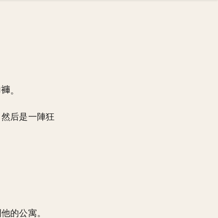
。
，然后是一陣狂
開他的公寓。