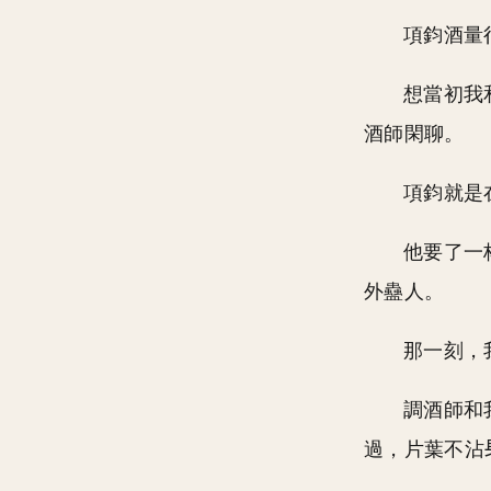
項鈞酒量
想當初我
酒師閑聊。
項鈞就是
他要了一
外蠱人。
那一刻，
調酒師和
過，片葉不沾