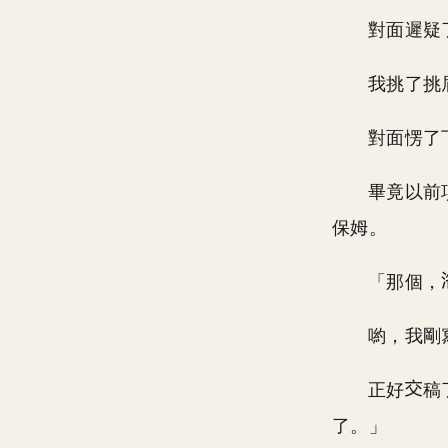
對面遲疑
我挑了挑
對面愣了
畢竟以前
保姆。
「那個，
喲，我剛
正好
稿
了。」