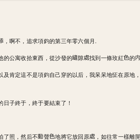
，啊不，追求項鈞的第三年零六個月.
他的公寓收拾東西，從沙發的
隙
找到一條玫紅
的
以及肯定這不是項鈞自己穿的以后，我呆呆地怔在原地
的日子終于，終于要結束了！
拍了照，然后不
聲
地將它放回原
，如往常一樣離