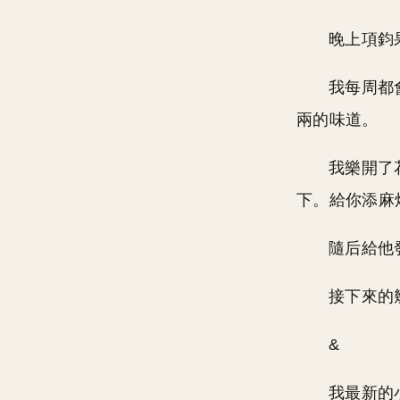
晚上項鈞
我每周都
兩的味道。
我樂開了
下。給你添麻
隨后給他
接下來的
&
我最新的