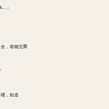
&…」
周全，堪稱完
」
「嗯，知道