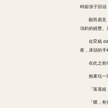
時卻浪子回頭
顯而易見
項鈞的經歷。
在
稿 
夜，床頭的手
在此之前
抱著玩一
「落落姐
「嗯，有