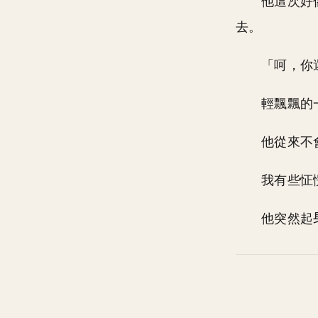
他這次好
去。
「呵，你
輕飄飄的
他從來不
我有些怔
他突然起