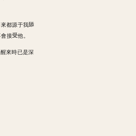
節來都源于我
不會接
他。
，醒來時已是深