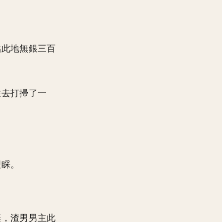
點此地無銀三百
住去打掃了一
理睬。
棄，渣男男主此