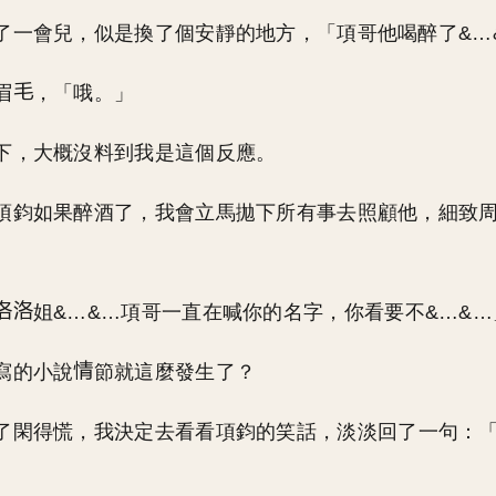
了一會兒，似是換了個安靜的地方，「項哥他喝醉了&…
眉
，「哦。」
下，大概沒料到我是這個反應。
項鈞如果醉酒了，我會立馬拋下所有事去照顧他，細致
姐&…&…項哥一直在喊你的名字，你看要不&…&…
寫的小說
節就這麼發生了？
了閑得慌，我決定去看看項鈞的笑話，淡淡回了一句：