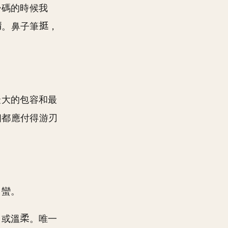
掃碼的時候我
。鼻子筆
，
最大的包容和最
個都應付得游刃
刁蠻。
，或溫
。唯一