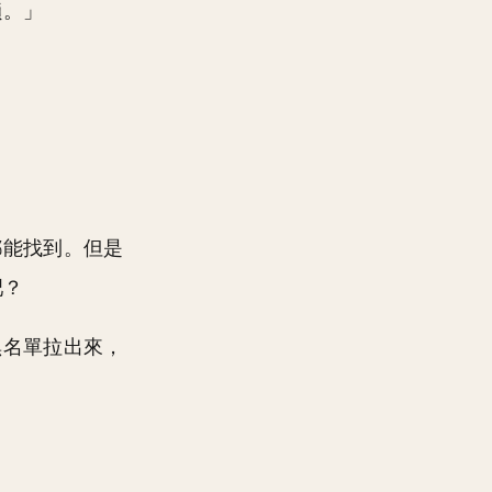
鎖。」
都能找到。但是
吧？
黑名單拉出來，