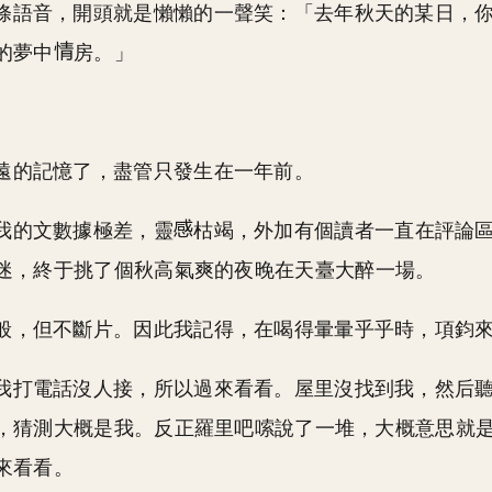
條語音，開頭就是懶懶的一聲笑：「去年秋天的某日，
的夢中
房。」
遠的記憶了，盡管只發生在一年前。
我的文數據極差，靈
枯竭，外加有個讀者一直在評論
迷，終于挑了個秋高氣爽的夜晚在天臺大醉一場。
般，但不斷片。因此我記得，在喝得暈暈乎乎時，項鈞
我打電話沒人接，所以過來看看。屋里沒找到我，然后
，猜測大概是我。反正羅里吧嗦說了一堆，大概意思就
來看看。