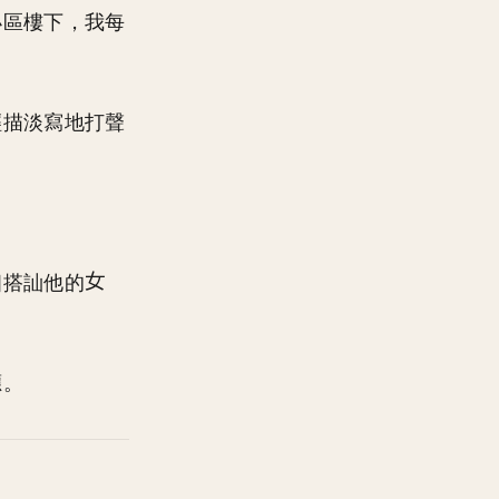
小區樓下，我每
輕描淡寫地打聲
個搭訕他的
應。