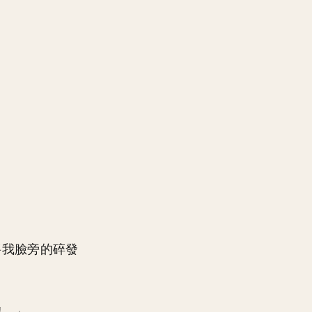
將我臉旁的碎發