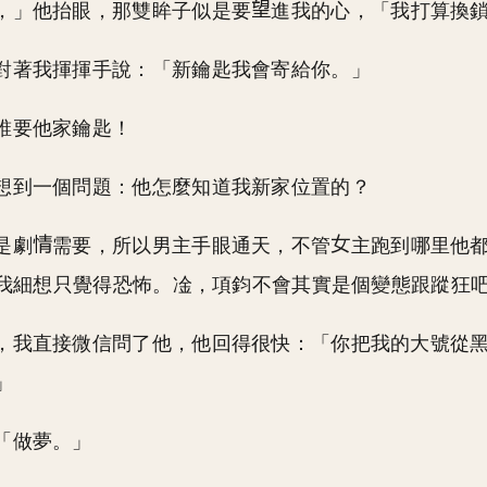
，」他抬眼，那雙眸子似是要
進我的心，「我打算換
對著我揮揮手說：「新鑰匙我會寄給你。」
誰要他家鑰匙！
想到一個問題：他怎麼知道我新家位置的？
是劇
需要，所以男主手眼通天，不管
主跑到哪里他
我細想只覺得恐怖。凎，項鈞不會其實是個變態跟蹤狂
，我直接微信問了他，他回得很快：「你把我的大號從
」
「做夢。」