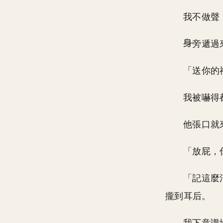
我不做聲
旁遞過
「送你的
我被嚇得
他張口就
「放屁，
「記這麼
攏到耳后。