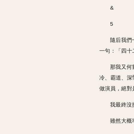
&
5
隨后我們
一句：「四十
那我又何
冷、霸道、深
做演員，絕對
我最終沒
雖然大概