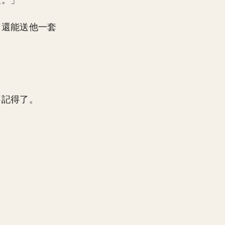
禮。」
了還能送他一套
不記得了。