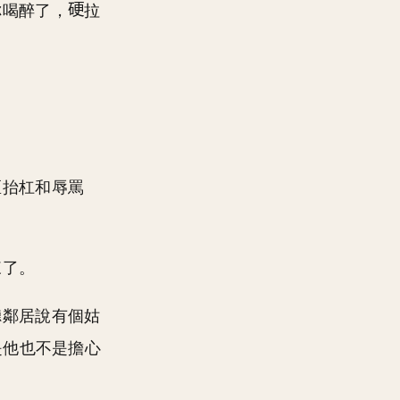
你喝醉了，
拉
區抬杠和辱罵
來了。
聽鄰居說有個姑
是他也不是擔心