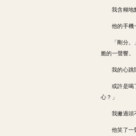
我含糊地
他的手機
「剛分。
脆的一聲響。
我的心跳
或許是喝
心？」
我撇過頭
他笑了一