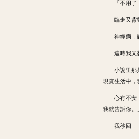
「不用了
臨走又背
神經病，
這時我又
小說里那
現實生活中，
心有不安
我就告訴你。
我秒回：