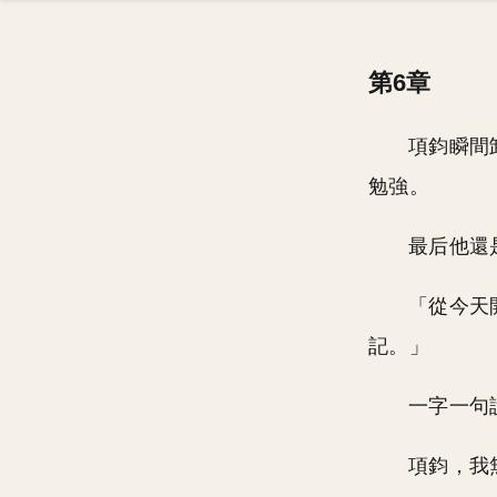
第6章
項鈞瞬間
勉強。
最后他還
「從今天
記。」
一字一句
項鈞，我