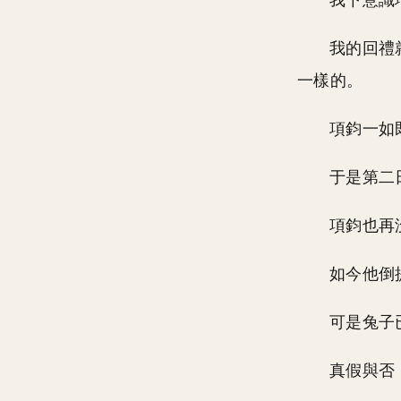
我下意識
我的回禮
一樣的。
項鈞一如
于是第二
項鈞也再
如今他倒
可是兔子
真假與否