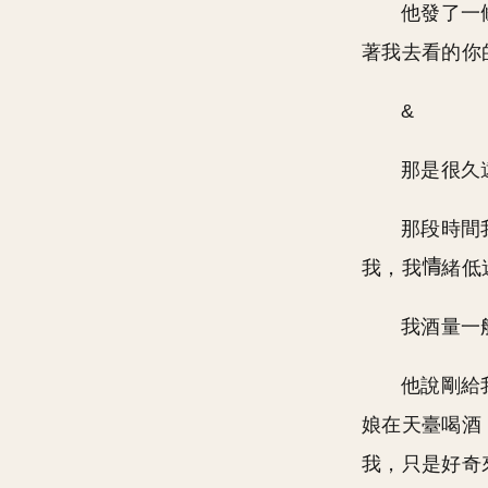
他發了一
著我去看的你
&
那是很久
那段時間
我，我
緒低
我酒量一
他說剛給
娘在天臺喝酒
我，只是好奇