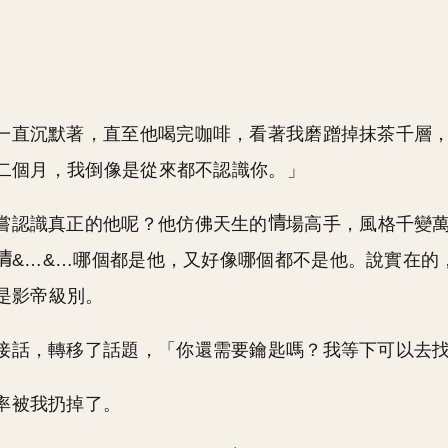
一直沉默著，直至他喝完咖啡，看著我磨蹭掉抹茶千層
二個月，我倒像是從來都不認識你。」
嘗認識真正的他呢？他仿佛天生的
場高手，風格千變
&…&…哪個都是他，又好像哪個都不是他。說實在的
是影帝級別。
接話，轉移了話題，「你還需要鑰匙嗎？我等下可以去
率被我扔掉了。