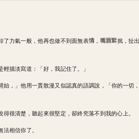
卸了力氣一般，他再也做不到面無表
，
抿，扯
是輕描淡寫道：「好，我記住了。」
開始，」他用一貫散漫又似認真的語調說，「你的一切
說得很清楚，聽起來很堅定，卻終究落不到我的心上。
無法相信你了。