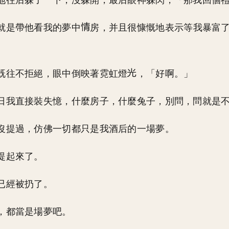
地往后躲了一下，沒躲開，最后眼神躲閃，「那我回個
就是帶他看我的夢中
房，并且很慷慨地表示等我暴富
既往不拒絕，眼中倒映著霓虹燈
，「好啊。」
日我直接裝失憶，什麼房子，什麼兔子，別問，問就是
沒提過，仿佛一切都只是我酒后的一場夢。
提起來了。
已經被扔了。
，都當是場夢吧。