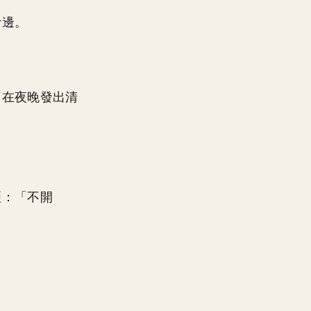
邊。
，在夜晚發出清
啞：「不開
」