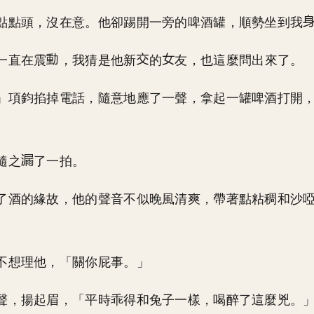
點點頭，沒在意。他卻踢開一旁的啤酒罐，順勢坐到我
一直在震
，我猜是他新
的
友，也這麼問出來了。
」項鈞掐掉電話，隨意地應了一聲，拿起一罐啤酒打開
隨之
了一拍。
了酒的緣故，他的聲音不似晚風清爽，帶著點粘稠和沙
不想理他，「關你屁事。」
聲，揚起眉，「平時乖得和兔子一樣，喝醉了這麼兇。