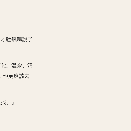
，才輕飄飄說了
萬化。溫
、清
，他更應該去
找找。」