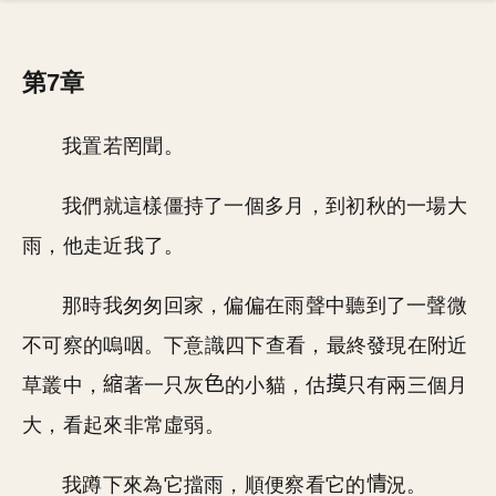
第7章
我置若罔聞。
我們就這樣僵持了一個多月，到初秋的一場大
雨，他走近我了。
那時我匆匆回家，偏偏在雨聲中聽到了一聲微
不可察的嗚咽。下意識四下查看，最終發現在附近
草叢中，
著一只灰
的小貓，估
只有兩三個月
大，看起來非常虛弱。
我蹲下來為它擋雨，順便察看它的
況。