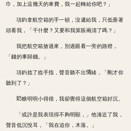
巾，加上這幾天的車費，我一起轉給你吧？」
項鈞拿航空箱的手一頓，沒遞給我，只低垂著
頭看我，「干什麼？又要和我算賬兩清了嗎？」
我把航空箱搶過來，別過眼看一旁的路燈，
「錢的事歸錢。」
項鈞捻了捻手指，聲音聽不出
緒，「剛才你
聽到了？」
糖明明小得很，我卻覺得這個航空箱好沉。
「或許是我表現得不夠明顯，」他湊近了我，
聲音低沉悅耳，「我在追你，木落。」