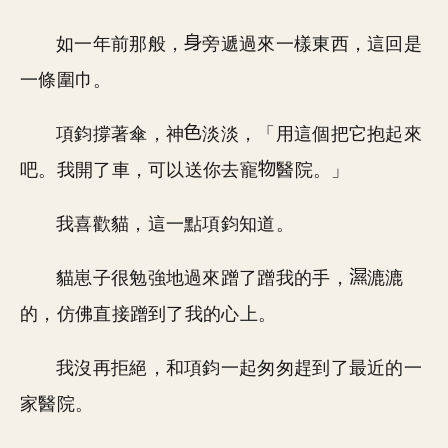
如一年前那般，
旁遞過來一樣東西，這回是
一條圍巾。
項鈞撐著傘，神
淡淡，「用這個把它抱起來
吧。我開了車，可以送你去寵
醫院。」
我喜歡貓，這一點項鈞知道。
貓崽子很勉強地過來蹭了蹭我的手，
漉漉
的，仿佛直接蹭到了我的心上。
我沒再拒絕，和項鈞一起匆匆趕到了最近的一
家醫院。