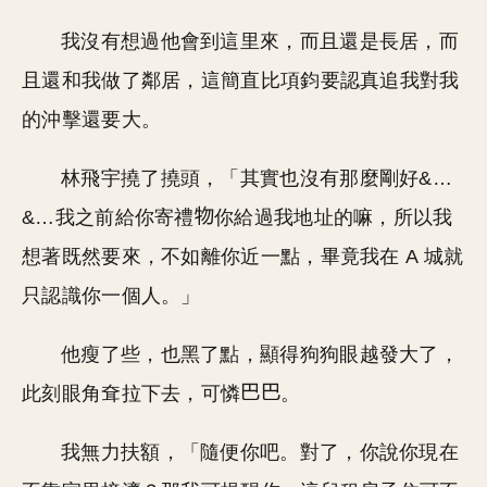
我沒有想過他會到這里來，而且還是長居，而
且還和我做了鄰居，這簡直比項鈞要認真追我對我
的沖擊還要大。
林飛宇撓了撓頭，「其實也沒有那麼剛好&…
&…我之前給你寄禮
你給過我地址的嘛，所以我
想著既然要來，不如離你近一點，畢竟我在 A 城就
只認識你一個人。」
他瘦了些，也黑了點，顯得狗狗眼越發大了，
此刻眼角耷拉下去，可憐
。
我無力扶額，「隨便你吧。對了，你說你現在