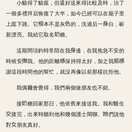
小貓得了貓瘟，但還好送來得比較及時，治了
一個多禮拜后恢復了大半，如今已經可以在籠子里
上躥下跳。它
本不是灰
的，洗過后一
白，嶄
新漂亮。我給它取名
糖。
這期間項鈞時常陪在我
邊，在我焦急不安的
時候安
我。他的距離
保持得太好，加之我
謝這段時間他的幫忙，就沒再像以前那樣抗拒他。
我偶爾會覺得，我們兩個做朋友也不錯。
接
糖回家那日，他依舊來接送我。我和醫生
接完，出來時聽到他和幾個護士閑聊。
們說他
對
朋友真好。