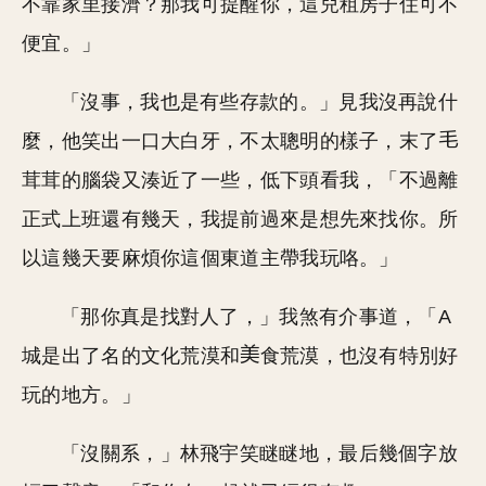
不靠家里接濟？那我可提醒你，這兒租房子住可不
便宜。」
「沒事，我也是有些存款的。」見我沒再說什
麼，他笑出一口大白牙，不太聰明的樣子，末了
茸茸的腦袋又湊近了一些，低下頭看我，「不過離
正式上班還有幾天，我提前過來是想先來找你。所
以這幾天要麻煩你這個東道主帶我玩咯。」
「那你真是找對人了，」我煞有介事道，「A
城是出了名的文化荒漠和
食荒漠，也沒有特別好
玩的地方。」
「沒關系，」林飛宇笑瞇瞇地，最后幾個字放