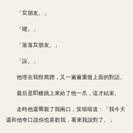
「
朋友。」
「嗯。」
「落落
朋友。」
「誒。」
他埋在我頸窩蹭，又一遍遍重復上面的對話。
最后是
糖跳上來給了他一爪，這才結束。
走時他還
親了我兩口，笑嘻嘻道：「我今天
還和他夸口說你也喜歡我，看來我說對了。」