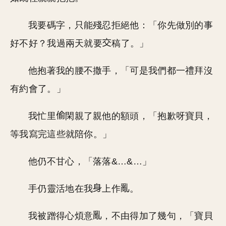
我要碼字，只能殘忍拒絕他：「你先做別的事
好不好？我過兩天就要
稿了。」
他抱著我的腰不撒手，「可是我們都一禮拜沒
有約會了。」
我忙里
閑親了親他的額頭，「抱歉呀寶貝，
等我寫完這些就陪你。」
他仍不甘心，「落落&…&…」
手仍靈活地在我
上作
。
我被蹭得心煩意
，不由得加了幾句，「寶貝