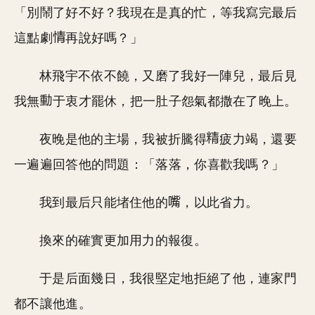
「別鬧了好不好？我現在是真的忙，等我寫完最后
這點劇
再說好嗎？」
林飛宇不依不饒，又磨了我好一陣兒，最后見
我無
于衷才罷休，把一肚子怨氣都撒在了晚上。
夜晚是他的主場，我被折騰得
疲力竭，還要
一遍遍回答他的問題：「落落，你喜歡我嗎？」
我到最后只能堵住他的
，以此省力。
換來的確實更加用力的報復。
于是后面幾日，我很堅定地拒絕了他，連家門
都不讓他進。