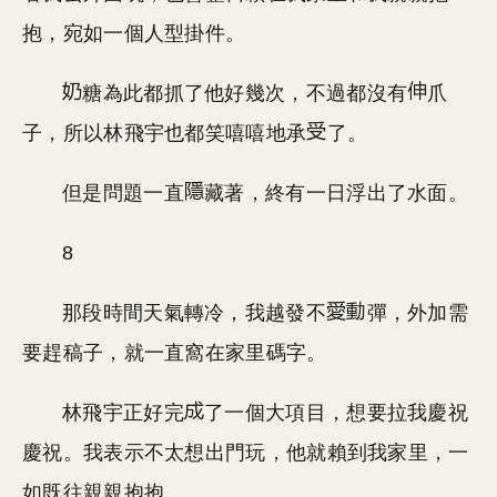
抱，宛如一個人型掛件。
糖為此都抓了他好幾次，不過都沒有
爪
子，所以林飛宇也都笑嘻嘻地承
了。
但是問題一直
藏著，終有一日浮出了水面。
8
那段時間天氣轉冷，我越發不
彈，外加需
要趕稿子，就一直窩在家里碼字。
林飛宇正好完
了一個大項目，想要拉我慶祝
慶祝。我表示不太想出門玩，他就賴到我家里，一
如既往親親抱抱。