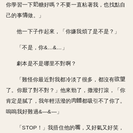
你學習一下
糖好嗎？不要一直粘著我，也找點自
己的事
做。」
他一下子作起來，「你嫌我煩了是不是？」
「不是，你&…&…」
劇本是不是哪里不對啊？
「難怪你最近對我都冷淡了很多，都沒有
了。你厭了對不對？」他來勁了，撒潑打滾，「你
肯定是膩了，我年輕活潑的
都吸引不了你了。
嗚嗚我好難過&—&—」
「STOP！」我捂住他的
，又好氣又好笑，