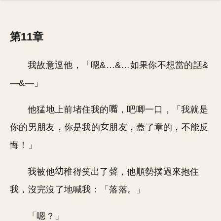
第11章
我故意逗他，「嗯&…&…如果你不想當的話&
—&—」
他猛地上前堵住我的
，吧唧一口，「我就是
你的男朋友，你是我的
朋友，蓋了章的，不能反
悔！」
我被他
稚得笑出了聲，他順勢撲過來抱住
我，沒完沒了地喊我：「落落。」
「嗯？」