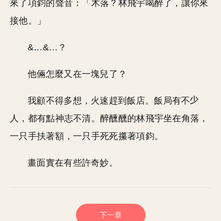
來了項鈞的聲音：「木落？林飛宇喝醉了，讓你來
接他。」
&…&…？
他倆怎麼又在一塊兒了？
我顧不得多想，火速趕到飯店。飯局有不
人，都有點神志不清。醉醺醺的林飛宇坐在角落，
一只手扶著額，一只手死死攥著項鈞。
畫面實在有些許奇妙。
下一章