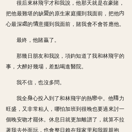
很后來林飛宇才和我說，他那天就是在豪賭，
把他最難堪的缺
的原生家庭擺到我面前，把他
心最深
的
意擺到我面前，賭我會不會答應他。
最終，他賭贏了。
那幾日朋友和我說，項鈞知道了我和林飛宇的
事，大醉好幾場，差點喝進醫院。
我不信，也沒多問。
我全
心投
到了和林飛宇的熱
中。他
力
旺盛，又非常粘人，哪怕加班到很晚也要過來討一
個晚安吻才罷休。休息日就更加離譜了，就算不拉
著我去外面玩，也會整日賴在我家里和我親親抱