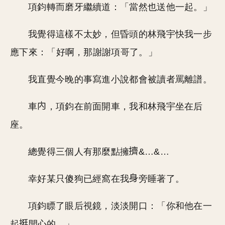
項鈞轉而磨牙繼續道：「當然也送他一起。」
我覺得這樣不太妙，但昏頭的林飛宇快我一步
應下來：「好啊，那謝謝項哥了。」
我直覺今晚的事寫進小說都會被讀者罵離譜。
車
，項鈞在前面開車，我和林飛宇坐在后
座。
總覺得三個人有那麼點擁
&…&…
幸好某只傻狗已經窩在我
旁睡著了。
項鈞瞟了眼后視鏡，淡淡開口：「你和他在一
起
開心的。」