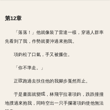
第12章
「落落！」他就像裝了雷達一樣，穿過人群率
先看到了我，作勢就要沖過來抱我。
項鈞松了口氣，手又被攥住。
「你不準走。」
正
跑過去扶住他的我腳步戛然而止。
于是畫面就變
，林飛宇拉著項鈞，跌跌撞撞
地撲過來抱我，同時空出一只手攔著項鈞使他無法