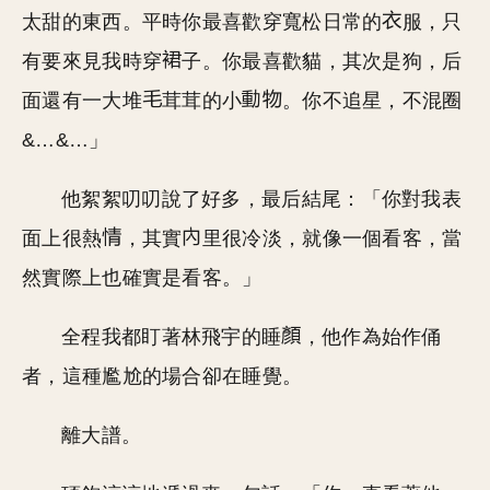
太甜的東西。平時你最喜歡穿寬松日常的
服，只
有要來見我時穿
子。你最喜歡貓，其次是狗，后
面還有一大堆
茸茸的小
。你不追星，不混圈
&…&…」
他絮絮叨叨說了好多，最后結尾：「你對我表
面上很熱
，其實
里很冷淡，就像一個看客，當
然實際上也確實是看客。」
全程我都盯著林飛宇的睡
，他作為始作俑
者，這種尷尬的場合卻在睡覺。
離大譜。