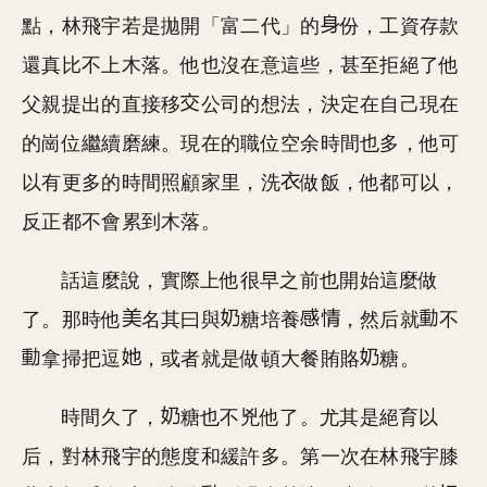
點，林飛宇若是拋開「富二代」的
份，工資存款
還真比不上木落。他也沒在意這些，甚至拒絕了他
父親提出的直接移
公司的想法，決定在自己現在
的崗位繼續磨練。現在的職位空余時間也多，他可
以有更多的時間照顧家里，洗
做飯，他都可以，
反正都不會累到木落。
話這麼說，實際上他很早之前也開始這麼做
了。那時他
名其曰與
糖培養
，然后就
不
拿掃把逗
，或者就是做頓大餐賄賂
糖。
時間久了，
糖也不兇他了。尤其是絕育以
后，對林飛宇的態度和緩許多。第一次在林飛宇膝