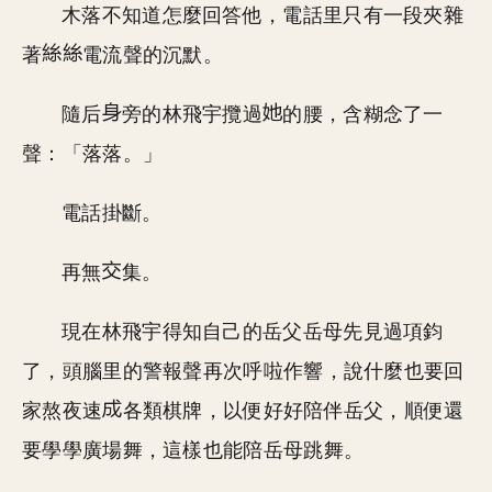
木落不知道怎麼回答他，電話里只有一段夾雜
著
電流聲的沉默。
隨后
旁的林飛宇攬過
的腰，含糊念了一
聲：「落落。」
電話掛斷。
再無
集。
現在林飛宇得知自己的岳父岳母先見過項鈞
了，頭腦里的警報聲再次呼啦作響，說什麼也要回
家熬夜速
各類棋牌，以便好好陪伴岳父，順便還
要學學廣場舞，這樣也能陪岳母跳舞。