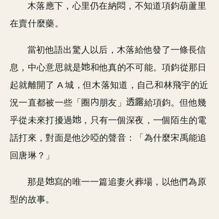
木落應下，心里仍在納悶，不知道項鈞葫蘆里
在賣什麼藥。
當初他語出驚人以后，木落給他發了一條長信
息，中心意思就是
和他真的不可能。項鈞從那日
起就離開了 A 城，但木落知道，自己和林飛宇的近
況一直都被一些「圈
朋友」
給項鈞。但他幾
乎從未來打擾過
，只有一個深夜，一個陌生的電
話打來，對面是他沙啞的聲音：「為什麼宋禹能追
回唐琳？」
那是
寫的唯一一篇追妻火葬場，以他們為原
型的故事。