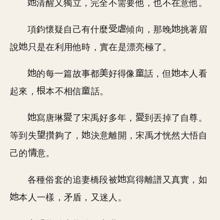
清醒又獨立，完全不需要他，也不在意他。
項鈞懷疑自己有什麼
傾向，那晚
挑著眉
說
只是在利用他時，實在是漂亮極了。
的每一篇故事都
好得像
話，但
本人看
起來，
本不相信
話。
寫唐琳
了宋禹好多年，
到丟掉了自尊。
等到失
攢夠了，
決意離開，宋禹才恍然大悟自
己的
意。
各種俗套的追妻橋段被
寫得離譜又真實，如
本人一樣，矛盾，又迷人。