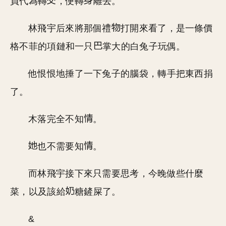
員代為轉
，便轉
離去。
林飛宇后來將那個禮
打開來看了，是一條價
格不菲的項鏈和一只
掌大的白兔子玩偶。
他恨恨地捶了一下兔子的腦袋，轉手把東西捐
了。
木落完全不知
。
也不需要知
。
而林飛宇接下來只需要思考，今晚做些什麼
菜，以及該給
糖鏟屎了。
&