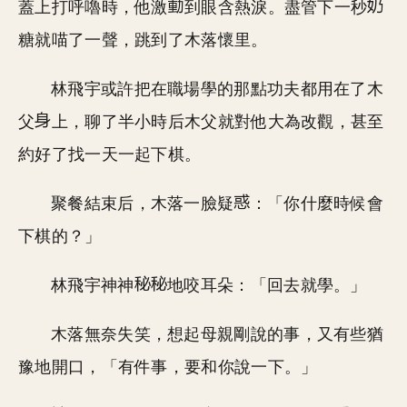
蓋上打呼嚕時，他激
到眼含熱淚。盡管下一秒
糖就喵了一聲，跳到了木落懷里。
林飛宇或許把在職場學的那點功夫都用在了木
父
上，聊了半小時后木父就對他大為改觀，甚至
約好了找一天一起下棋。
聚餐結束后，木落一臉疑
：「你什麼時候會
下棋的？」
林飛宇神神
地咬耳朵：「回去就學。」
木落無奈失笑，想起母親剛說的事，又有些猶
豫地開口，「有件事，要和你說一下。」