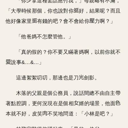
「你
拿這種套話應付我，」母親略有不滿，
「大學時候那個，你也說對你
好，結果呢？而且
他好像家里
有錢的吧？會不會給你
力啊？」
「他爸媽不怎麼管他。」
「真的假的？你不要又瞞著媽啊，以前你就不
說事&…&…」
這邊絮絮叨叨，那邊也是刀
劍影。
木落的父親是個公務員，說話間總不由自主帶
著點腔調，更何況現在是個相
婿的場景，他面
本就不好，皮笑
不笑地問道：「小林是吧？」