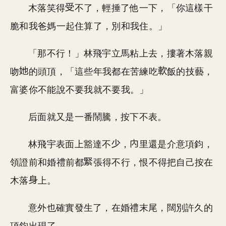
木落笑得
不了，輕捶了他一下，「你這樣干
脆和我爸媽一起住算了，別和我住。」
「那不行！」林飛宇立馬粘上去，摟著木落親
吻
的頭頂，「這些年我都在苦練吃
飯的技藝，
富婆你不能說不要我就不要我。」
后面就又是一番鬧騰，按下不表。
林飛宇表面上豁達不
，
里還是介意項鈞，
領證前和婚禮前都
張得不行，恨不得把自己按在
木落
上。
意外也確實發生了，在婚禮末尾，闊別許久的