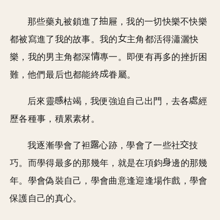
那些藥丸被鎖進了
屜，我的一切快樂不快樂
都被寫進了我的故事。我的
主角都活得瀟灑快
樂，我的男主角都深
專一。即便有再多的挫折困
難，他們最后也都能終
眷屬。
后來靈
枯竭，我便強迫自己出門，去各
經
歷各種事，積累素材。
我逐漸學會了袒
心跡，學會了一些社
技
巧。而學得最多的那幾年，就是在項鈞
邊的那幾
年。學會偽裝自己，學會曲意逢迎逢場作戲，學會
保護自己的真心。