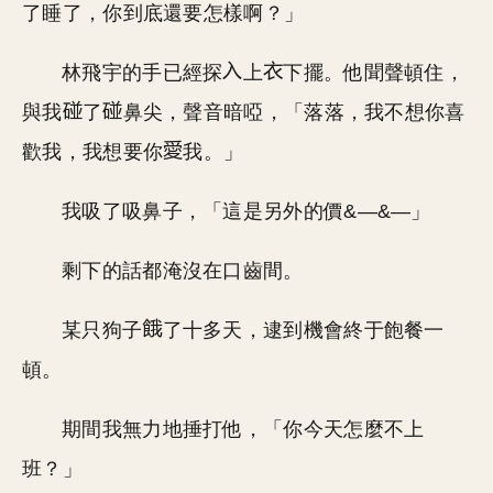
了睡了，你到底還要怎樣啊？」
林飛宇的手已經探
上
下擺。他聞聲頓住，
與我
了
鼻尖，聲音暗啞，「落落，我不想你喜
歡我，我想要你
我。」
我吸了吸鼻子，「這是另外的價&—&—」
剩下的話都淹沒在口齒間。
某只狗子
了十多天，逮到機會終于飽餐一
頓。
期間我無力地捶打他，「你今天怎麼不上
班？」