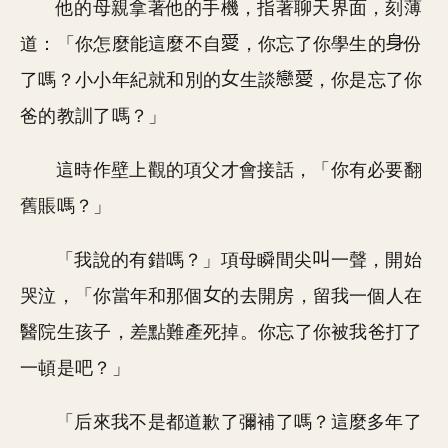
他的母親拿著他的手機，指著聊天界面，刻薄
道：「你怎麼能這麼不自
，你忘了你學生的
份
了嗎？小小年紀就和別的
生談
，你是忘了你
爸的教訓了嗎？」
這時作壁上觀的項父才會接話，「你有必要翻
舊賬嗎？」
「我說的有錯嗎？」項母瞬間尖
一聲，開始
哭泣，「你當年和那個
的去開房，留我一個人在
醫院生孩子，差點難產死掉。你忘了你被我爸打了
一頓是吧？」
「后來我不是都道歉了彌補了嗎？這麼多年了