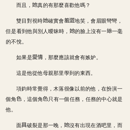
而且，
真的有那麼喜歡他嗎？
雙目對視時
確實會
地笑，會眉眼彎彎，
但是看到他與別人曖昧時，
的臉上沒有一
一毫
的不悅。
如果是
，那麼應該就會有嫉妒。
這是他從他母親那里學到的東西。
項鈞時常覺得，木落很像以前的他，在扮演一
個角
，這個角
只有一個任務，任務的中心就是
他。
面
破裂是那一晚，
沒有出現在酒吧里，而