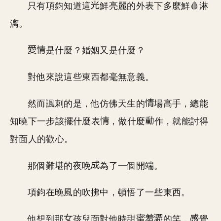
只有項鈞知道這
鮮亮麗的外表下多麼鮮🩸淋
漓。
是什麼？婚姻又是什麼？
對他來說這些東西都毫無意義。
然而諷刺的是，他仿佛天生的
場高手，總能
知曉下一步該擺什麼表
，做什麼
作，就能討得
對面人的歡心。
那個難堪的夜晚
為了一個開端。
項鈞在晚風的吹拂中，頓悟了一些東西。
他想到那
孩兒面對他時甜
的笑，
覺