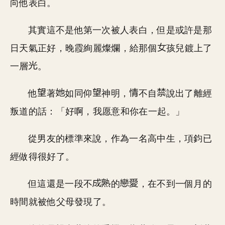
向他表白。
其實這不是他第一次被人表白，但是或許是那
日天氣正好，晚霞絢麗燦爛，給那個
孩兒鍍上了
一層
。
他
著
如同仰
神明，
不自
說出了離經
叛道的話：「好啊，我愿意和你在一起。」
從男友的標準來說，作為一名高中生，項鈞已
經做得很好了。
但這還是一段不
的
，在不到一個月的
時間就被他父母發現了。