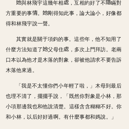
與林飛宇這幾年相
，互相約好了不
瞞對
方重要的事
。
剛得知此事，論大論小，好像都
得和林飛宇說一聲。
其實就是關于項鈞的事。這些年，他不知用了
什麼方法知道了
父母住
，多次上門拜訪。老兩
口本以為他才是木落的對象，卻被他請求不要告訴
木落他來過。
「我是不太懂你們小年輕了啦，」木母到最后
也理不清了，擺擺手說，「既然你對象是小林，那
小項那邊我也和他說清楚。這樣含含糊糊不好。你
和小林，以后好好過啊。有什麼事都和媽說。」