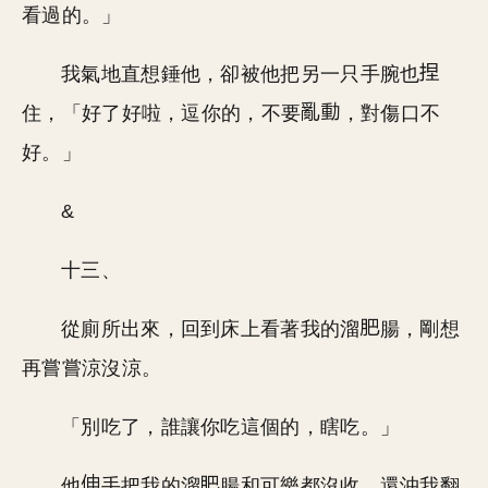
看過的。」
我氣地直想錘他，卻被他把另一只手腕也
住，「好了好啦，逗你的，不要
，對傷口不
好。」
&
十三、
從廁所出來，回到床上看著我的溜
腸，剛想
再嘗嘗涼沒涼。
「別吃了，誰讓你吃這個的，瞎吃。」
他
手把我的溜
腸和可樂都沒收，還沖我翻