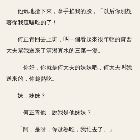
他氣地搶下來，拿手掐我的臉，「以后你別想
著從我這騙吃的了！」
何正青回去上班，
一個看起來很年輕的實習
大夫幫我送來了清湯寡水的三菜一湯。
「你好，你就是何大夫的妹妹吧，何大夫
我
送來的，你趁熱吃。」
妹，妹妹？
「何正青他，說我是他妹妹？」
「阿，是呀，你趁熱吃，我忙去了。」