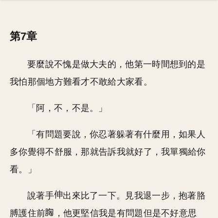
第7章
要麼說不愧是做大夫的，他第一時間想到的是
我怕那個地方難看才不敢給大家看。
「阿，不，不是。」
「有問題要說，你忍著躲著有什麼用，如果人
多你覺得不舒服，那就告訴我就好了，我單獨給你
看。」
說著手
出來比了一下。見我退一步，抱著胳
膊護住前
，他更堅信我是有問題但是不好意思