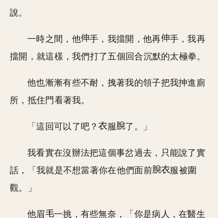
說。
一時之間，他
手，我擋開，他再
手，我再
擋開，就這樣，我們打了五個回合沉默的太極拳。
他也漸漸有些不耐，拽著我的領子把我抻進廁
所，抵住門看著我。
「這回可以了吧？
服
了。」
我看實在沒辦法把這個事岔過去，只能說了實
話，「我就是不想當著你在他們面前
服被圍
觀。」
他眉
一挑，有些無奈，「你是病人，在醫生