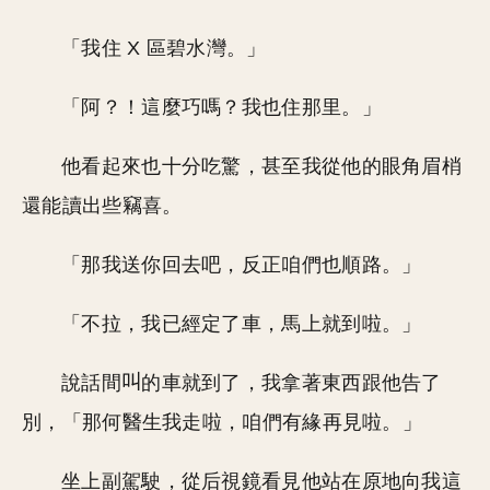
「我住 X 區碧水灣。」
「阿？！這麼巧嗎？我也住那里。」
他看起來也十分吃驚，甚至我從他的眼角眉梢
還能讀出些竊喜。
「那我送你回去吧，反正咱們也順路。」
「不拉，我已經定了車，馬上就到啦。」
說話間
的車就到了，我拿著東西跟他告了
別，「那何醫生我走啦，咱們有緣再見啦。」
坐上副駕駛，從后視鏡看見他站在原地向我這