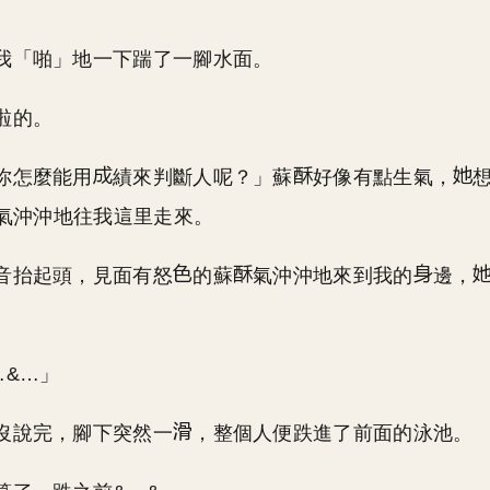
我「啪」地一下踹了一腳水面。
啦的。
你怎麼能用
績來判斷人呢？」蘇
好像有點生氣，
氣沖沖地往我這里走來。
音抬起頭，見面有怒
的蘇
氣沖沖地來到我的
邊，
…&…」
沒說完，腳下突然一
，整個人便跌進了前面的泳池。