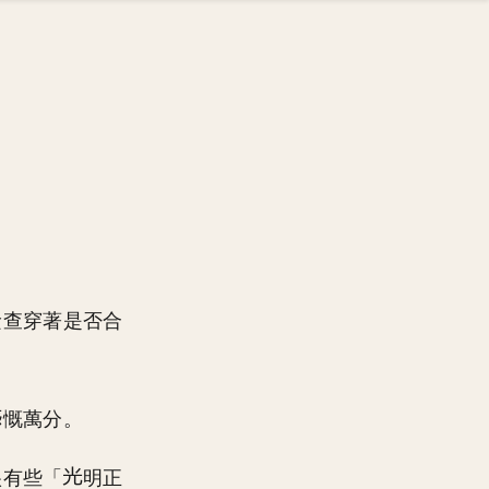
檢查穿著是否合
慨萬分。
很有些「
明正