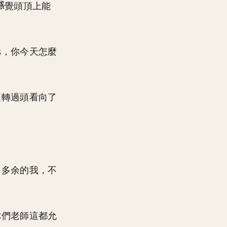
覺頭頂上能
，你今天怎麼
便轉過頭看向了
常多余的我，不
你們老師這都允