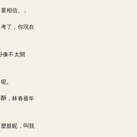
不要相信。」
高考了，你現在
好像不太開
」呢。
，林春薔年
這麼親昵，
我