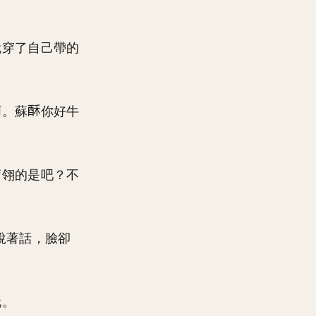
就穿了自己帶的
啊。蘇
你好牛
蕭翎的是吧？不
說著話，臉卻
玩。