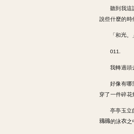
聽到我這
說些什麼的時
「和
。
011.
我轉過頭
好像有哪
穿了一件碎花
亭亭玉立
的泳
之