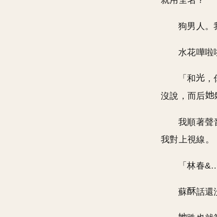
就用全名？
狗男人。
水花嘩啦
「和
，
沒說，而后
我順著聲
我對上視線。
「林春&
蘇
話還