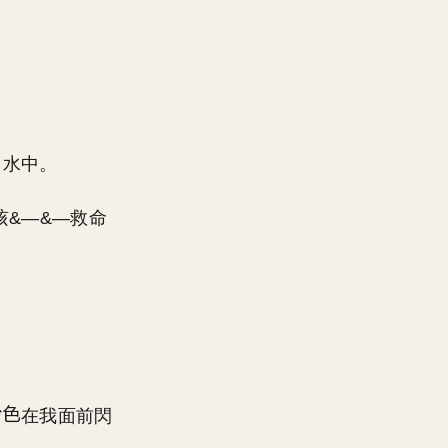
了水中。
咳&—&—救命
在我面前閃