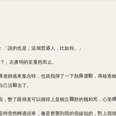
：「說的也是，這個普通人，比如你。」
…？」左彥明的笑戛然而止。
課老師過來集合時，也就指揮了一下熱
運
，再檢查
自己活
去了。
面，瞥了眼簡直可以稱得上是鶴立
群的魏和
，心里
這時突然轉過頭來，像是察覺到我的視線似的，對上我