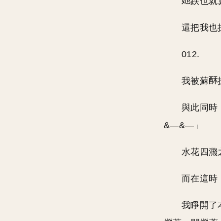
跌也就
還把我也
012.
我被蘇
與此同時
&—&—」
水花四濺
而在這時
我睜開了