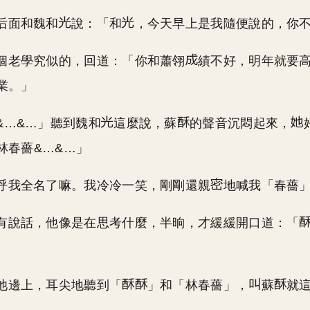
后面和魏和
說：「和
，今天早上是我隨便說的，你
個老學究似的，回道：「你和蕭翎
績不好，明年就要
業。」
&…&…」聽到魏和
這麼說，蘇
的聲音沉悶起來，
林春薔&…&…」
呼我全名了嘛。我冷冷一笑，剛剛還親
地喊我「春薔
有說話，他像是在思考什麼，半晌，才緩緩開口道：「
池邊上，耳尖地聽到「
」和「林春薔」，
蘇
就