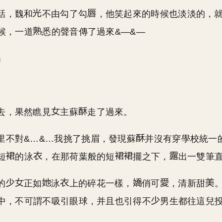
話，魏和
不由勾了勾
，他笑起來的時候也淡淡的，
候，一道
悉的聲音傳了過來&—&—
」
去，果然瞧見
主蘇
走了過來。
里不對&…&…我挑了挑眉，發現蘇
并沒有穿學校統一
短
的泳
，在那荷葉般的短
擺之下，
出一雙筆
的
正如
泳
上的碎花一樣，
俏可
，清新甜
中，不可謂不吸引眼球，并且也引得不
男生都往這兒