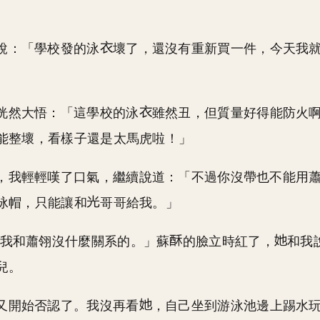
說：「學校發的泳
壞了，還沒有重新買一件，今天我
恍然大悟：「這學校的泳
雖然丑，但質量好得能防火
能整壞，看樣子還是太馬虎啦！」
，我輕輕嘆了口氣，繼續說道：「不過你沒帶也不能用
泳帽，只能讓和
哥哥給我。」
…我和蕭翎沒什麼關系的。」蘇
的臉立時紅了，
和我
兒。
又開始否認了。我沒再看
，自己坐到游泳池邊上踢水