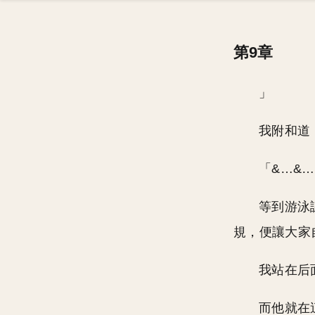
第9章
」
我附和道
「&…&
等到游泳
規，便讓大家
我站在后
而他就在