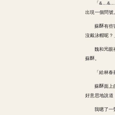
「&…&
出現一個問號
蘇
有些
沒戴泳帽呢？
魏和
眼
蘇
。
「給林春
蘇
面上
好意思地說道
我嗯了一