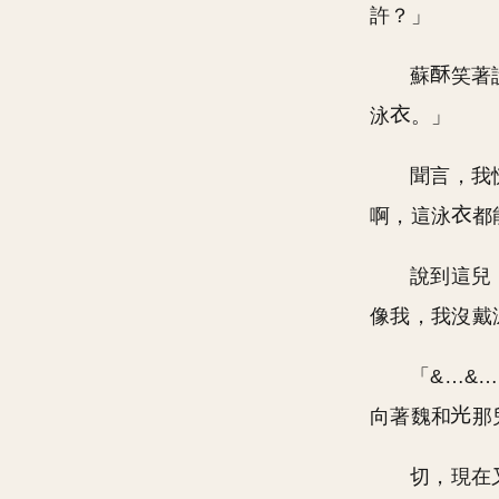
許？」
蘇
笑著
泳
。」
聞言，我
啊，這泳
都
說到這兒
像我，我沒戴
「&…&
向著魏和
那
切，現在