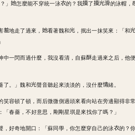
…？」
怎麼能不穿統一泳
的？我
了
的泳帽，
。
害
地走了過來，
看著魏和
，抿出一抹笑來：「和
」
神中一閃而過什麼，我沒看清，自蘇
走過來之后，他
薔了。」魏和
聲音聽起來淡淡的，沒什麼
緒。
的笑容頓了頓，而后微微側過頭來看向站在旁邊顯得非
：「春薔，不好意思，剛剛星琪是來找你了嗎？」
聲，好奇地開口：「蘇同學，你怎麼穿自己的泳
的？