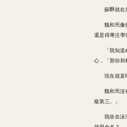
蘇
就在
魏和
像
還是得專注學
「我知道
心，「那你和
現在就直
魏和
沒
級第三。」
我坐在泳