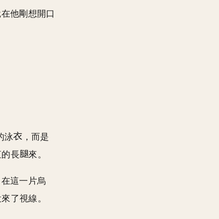
就在他剛想開口
的泳
，而是
直的長
來。
。在這一片烏
投來了視線。