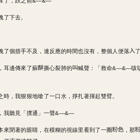
算了，跌之前&—&—
拽了下去。
拽了個措手不及，連反應的時間也沒有，整個人便落
，耳邊傳來了蘇
撕心裂肺的
喊聲：「救命&—&—咳
之時，我狠狠地嗆了一口水，掙扎著揮起雙臂。
，我聽見「撲通」一聲&—&—
本來閉著的眼睛，在模糊的視線里看到了一圈
，那