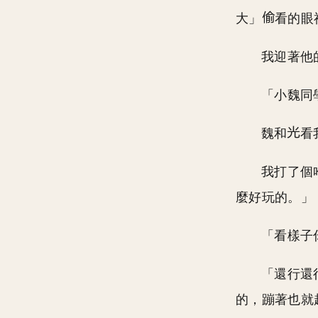
大」
看的眼
我迎著他
「小魏同
魏和
看
我打了個
麼好玩的。」
「看樣子
「還行還
的，蹦著也就