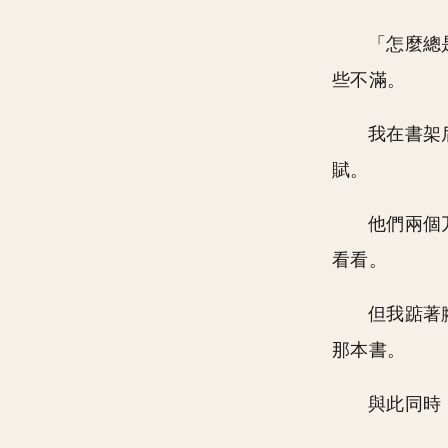
「怎麼總
些不滿。
我在書架
賦。
他們兩個
看看。
但我踮著
那本書。
與此同時