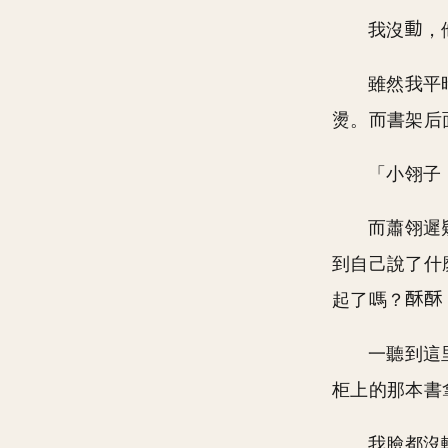
我沒
，
雖然我平
燙。而書架后
「小翎子
而蕭翎遲
到自己說了什
起了嗎？
一聽到這
柜上的那本書
我臉都沒