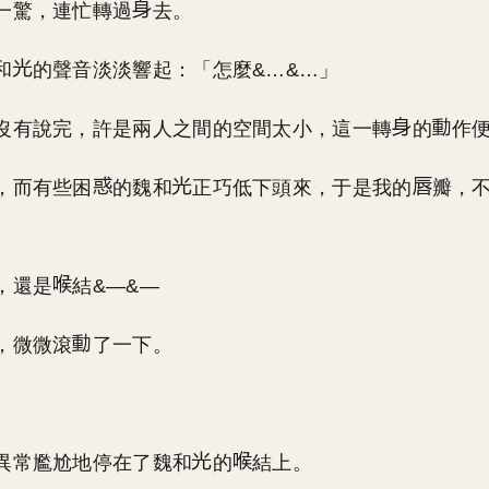
一驚，連忙轉過
去。
和
的聲音淡淡響起：「怎麼&…&…」
沒有說完，許是兩人之間的空間太小，這一轉
的
作
，而有些困
的魏和
正巧低下頭來，于是我的
瓣，
，還是
結&—&—
，微微滾
了一下。
異常尷尬地停在了魏和
的
結上。