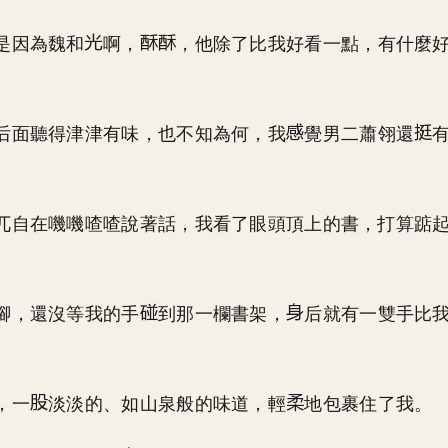
是因為魏和
啊，
，他除了比我好看一點，有什麼
后面聽得津津有味，也不知為何，我
覺男二蕭翎還
兀自在嘰嘰喳喳說著話，我看了眼頭頂上的書，打算踮
腳，還沒等我的手
到那一欄書架，
后就有一雙手比
，一
淡淡的、如山泉般的味道，輕
地包裹住了我。