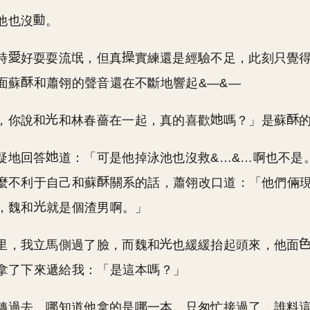
他也沒
。
時
好耍耍流氓，但真
實練還是經驗不足，此刻只覺
面蘇
和蕭翎的聲音還在不斷地響起&—&—
，你說和
和林春薔在一起，真的喜歡
嗎？」是蘇
疑地回答
道：「可是他掉泳池也沒救&…&…啊也不是
麼不利于自己和蘇
關系的話，蕭翎改口道：「他們倆
，魏和
就是個渣男啊。」
里，我立馬側過了臉，而魏和
也緩緩抬起頭來，他面
拿了下來遞給我：「是這本嗎？」
轉過去，哪知道他拿的是哪一本，只匆忙接過了，誰料