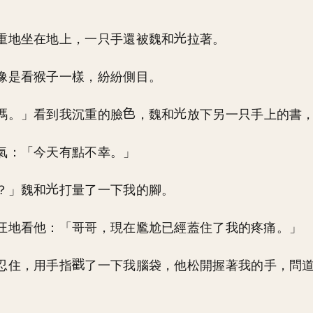
。
重地坐在地上，一只手還被魏和
拉著。
像是看猴子一樣，紛紛側目。
嗎。」看到我沉重的臉
，魏和
放下另一只手上的書
氣：「今天有點不幸。」
？」魏和
打量了一下我的腳。
汪地看他：「哥哥，現在尷尬已經蓋住了我的疼痛。」
忍住，用手指
了一下我腦袋，他松開握著我的手，問