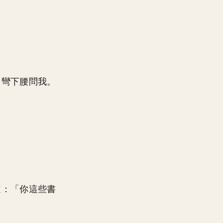
，彎下腰問我。
道：「你這些書