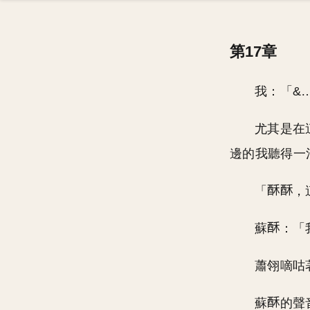
第17章
我：「&
尤其是在
邊的我聽得一
「
，
蘇
：「
蕭翎嘀咕
蘇
的聲