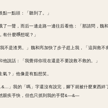
淡點一點頭：「聽到了。」
哦了一聲，而后一邊走路一邊往后看他：「那請問，魏
，有什麼
想呢？」
…我不是渣男。」魏和
加快了步子趕上我，「這與救不
和他說話：「我覺得你現在還是不要說救不救的。」
生氣？」他像是有點想笑。
…&…」我的「嗎」字還沒有說完，腳下就被什麼東西絆
然眼疾手快，但也只抓到我的手臂&—&—