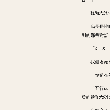
音？」
魏和
淡
我長長地
剛的那番對話
「&…&
我側著頭
「你還在
「不行&
后的魏和
雖