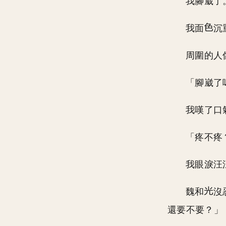
我腳崴了
我面
沉
周圍的人
「腳崴了
我嘆了口
「疼不疼
我眼淚汪
魏和
沒
還要不要？」