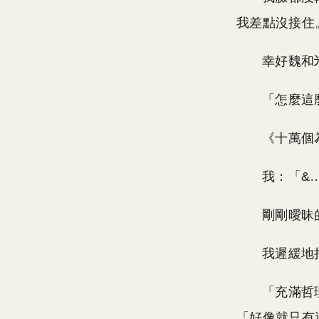
我差點沒接住
幸好魏和
「怎麼這
《十萬個
我：「&
剛剛曖昧
我遲緩地
「充滿哲
「好像就只有