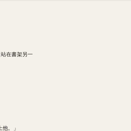
讓站在書架另一
。
上他。」