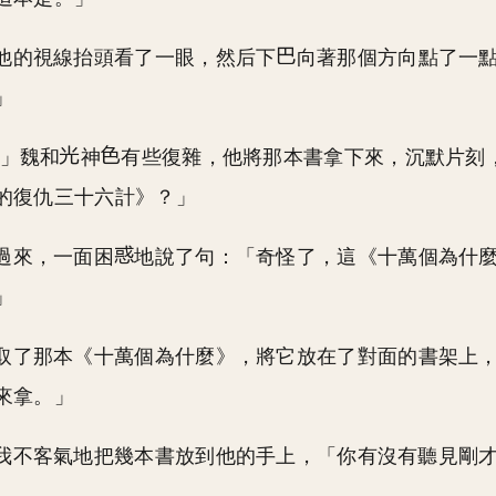
他的視線抬頭看了一眼，然后下
向著那個方向點了一
」
…」魏和
神
有些復雜，他將那本書拿下來，沉默片刻
的復仇三十六計》？」
過來，一面困
地說了句：「奇怪了，這《十萬個為什
」
取了那本《十萬個為什麼》，將它放在了對面的書架上
來拿。」
我不客氣地把幾本書放到他的手上，「你有沒有聽見剛