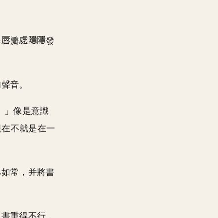
得
瓣
發
的聲音。
。」像是意識
現在不就是在一
如常，并將書
這書重得不行，