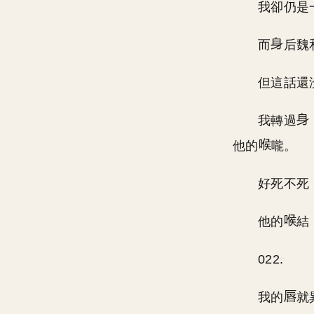
我卻仍是
而
后魏
但這話還
我轉過
他的
嚨。
好死不死
他的
結
022.
我的
就