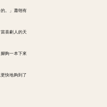
好的。」蕭翎有
有當喜劇人的天
起腳夠一本下來
我更快地夠到了