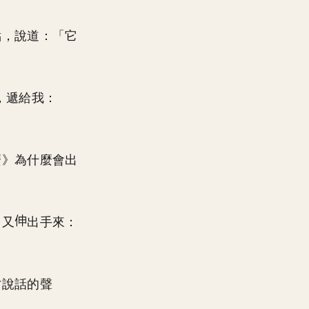
點，說道：「它
，遞給我：
麼》為什麼會出
，又
出手來：
才說話的聲