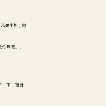
和
先生對于剛
救你無關。」
了一下，而