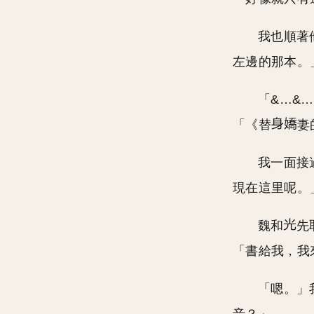
我也順著
左邊的那本。
「&…&
「《替
妻
我一面接
現在這里呢。
魏和
先
「書給我，我
「嗯。」