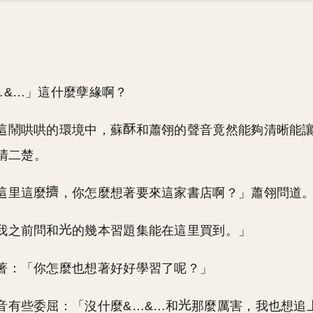
…&…」這什麼孽緣啊？
這鬧哄哄的環境中，蘇
和蕭翎的聲音竟然能夠清晰能
清二楚。
這里這麼
，你怎麼想著要來這家書店啊？」蕭翎問道
我之前問和
的幾本習題集能在這里買到。」
著：「你怎麼也想著好好學習了呢？」
音有些委屈：「沒什麼&…&…和
那麼厲害，我也想追