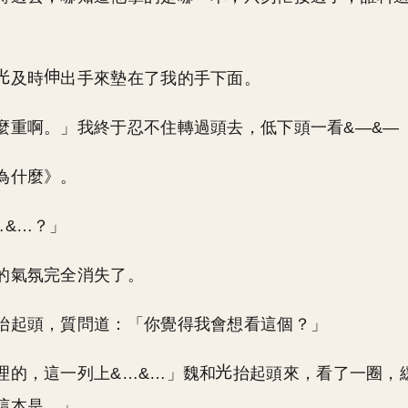
。
及時
出手來墊在了我的手下面。
麼重啊。」我終于忍不住轉過頭去，低下頭一看&—&—
為什麼》。
…&…？」
的氣氛完全消失了。
抬起頭，質問道：「你覺得我會想看這個？」
理的，這一列上&…&…」魏和
抬起頭來，看了一圈，
這本是。」