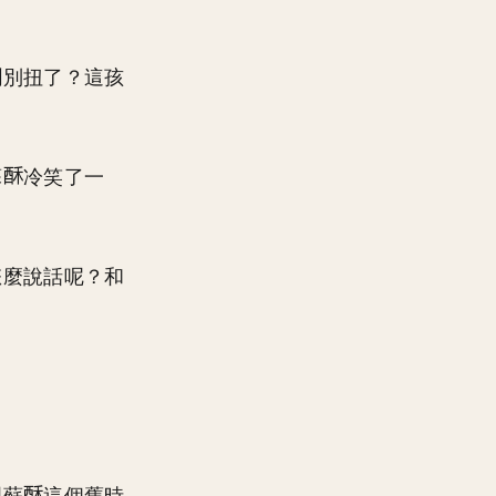
鬧別扭了？這孩
蘇
冷笑了一
怎麼說話呢？和