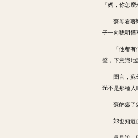
「媽，你怎麼
蘇母看著
子一向聰明懂
「他都有
聲，下意識地
聞言，蘇
不是那種人
蘇
癟了
也知道