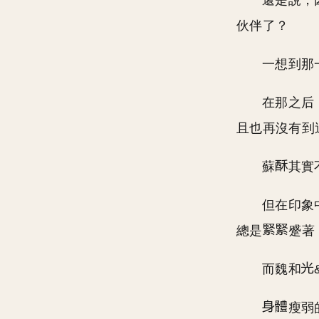
還是說，
伙伴了？
一想到那
在那之后
且也再沒有到
蘇
其實
但在印象
總是
蹙著
而魏和
瘦弱