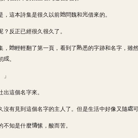
是，這本詩集是很久以前
問魏和
借來的。
呢？反正已經很久很久了。
集，
輕輕翻了第一頁，看到了
悉的字跡和名字，雖
初
。
。」
吐出這個名字來。
久沒有見到這個名字的主人了。但是生活中好像又隨
的不知是什麼
愫，酸而苦。