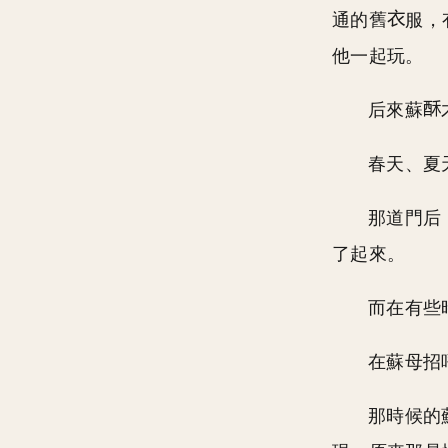
通的舊
服，
他一起玩。
后來蘇
春天、夏
那道門后
了起來。
而在有些
在蘇母招
那時候的