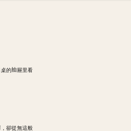
同桌的
屜里看
，卻從無這般