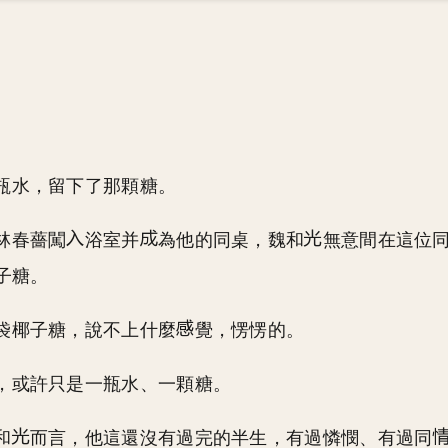
瓶水，留下了那顆糖。
林春薔闖
浴室并
為他的同桌，魏和
無意間在這位
子糖。
袋椰子糖，說不上什麼
覺，愣愣的。
，或許只是一瓶水、一顆糖。
和
而言，他這還沒有過完的半生，有過憐憫、有過同