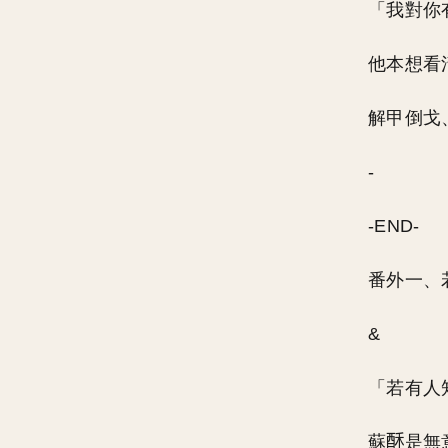
「我對你
他本想看
解甲倒戈
-
-END-
番外一、
&
「若有人
蘇
是無