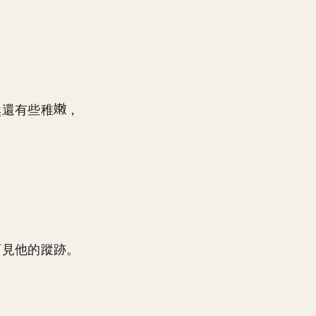
然還有些稚
，
可見他的蹤跡。