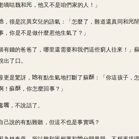
老嘀咕魏和
，他又不是咱們家的人！」
，很是詫異
兒的語氣：「怎麼了，難道還真同和
事，你是不是做什麼惹他生氣了？」
個有錢的爸爸了，哪里還需要和我們這些窮人往來！」
說出了口。
母更是驚訝，
有點生氣地打斷了蘇
：「你這孩子，
啊！蘇
，你怎麼回事？」
癟
，不說話了。
自己說的有點難聽，但這不也是事實嗎？