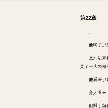
第22章
。
他喝了那
直到后來
見了一大袋椰
他看著那
旁人看來
但對于魏