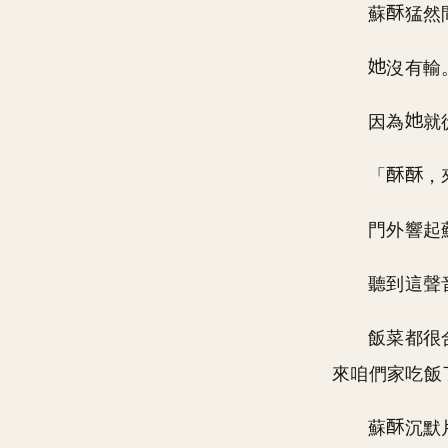
蘇
猛然
沒有輸
因為
就
「
，
門外響起
聽到這聲
飯菜都很
來咱們家吃飯
蘇
沉默