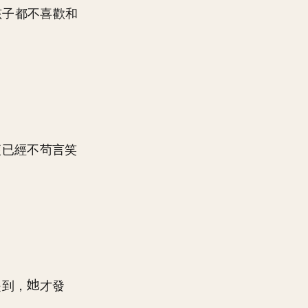
孩子都不喜歡和
便已經不茍言笑
提到，
才發