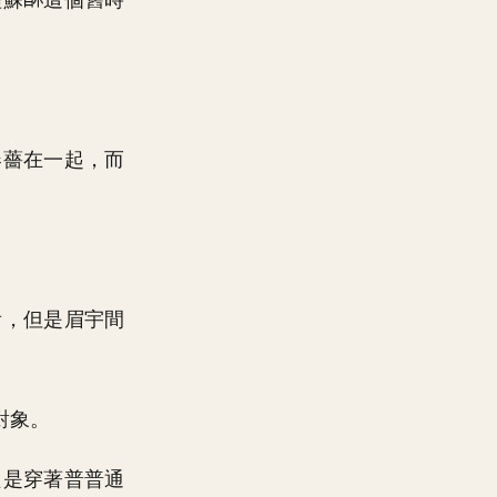
理蘇
這個舊時
。
春薔在一起，而
看，但是眉宇間
。
對象。
只是穿著普普通