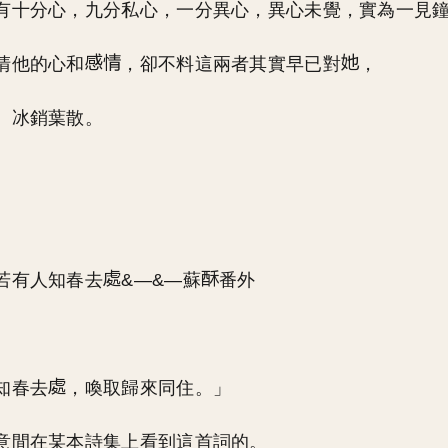
有十分心，九分私心，一分異心，異心未覺，實為一見
清他的心和
，卻不料這兩者其實早已對
，
、冰銷葉散。
若有人知春去
&—&—蘇
番外
知春去
，喚取歸來同住。」
意間在某本詩集上看到這首詞的。