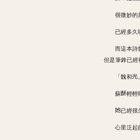
很微妙的
已經多久
而這本詩
但是筆鋒已經
「魏和
蘇
輕輕
已經很
心里泛起