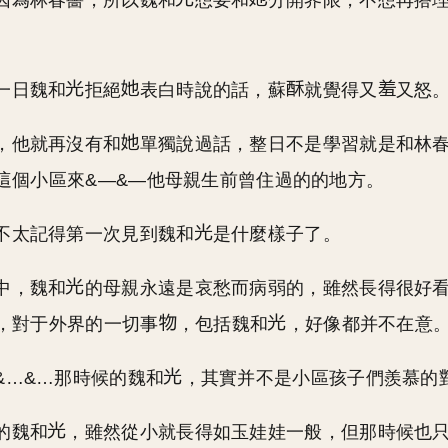
因為林春薔，所以魏和
想要和
分開界限，不想再搭
一日魏和
拒絕
表白時說的話，蘇
就覺得又
又怒
，他就再沒有和
單獨說過話，整日不是學習就是和林
這個小區來&—&—他母親生前曾住過的的地方。
不太記得第一次見到魏和
是什麼樣子了。
中，魏和
的母親永遠是哀愁而病弱的，雖然長得很好
，對于外界的一切事
，包括魏和
，好像都并不在意
&…&…那時候的魏和
，其實并不是小區孩子們羨慕的
的魏和
，雖然從小就長得如玉娃娃一般，但那時候也