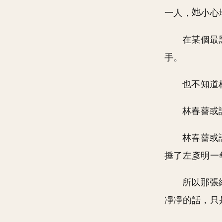
一人，
小心
在某個最
手。
也不知道
林春薔或
林春薔或
捶了左彥明一
所以那張
凈凈的話，只