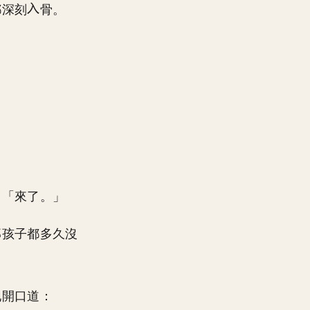
都深刻
骨。
：「來了。」
那孩子都多久沒
地開口道：