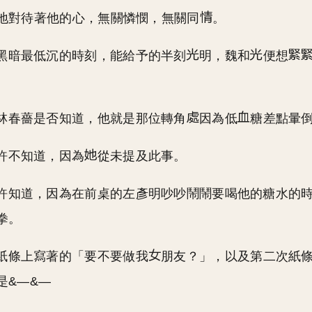
地對待著他的心，無關憐憫，無關同
。
黑暗最低沉的時刻，能給予的半刻
明，魏和
便想
林春薔是否知道，他就是那位轉角
因為低
糖差點暈
許不知道，因為
從未提及此事。
許知道，因為在前桌的左彥明吵吵鬧鬧要喝他的糖水的
拳。
紙條上寫著的「要不要做我
朋友？」，以及第二次紙
是&—&—