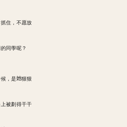
抓住，不愿放
倒的同學呢？
時候，是
狠狠
條上被劃得干干