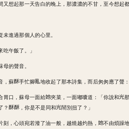
間又想起那一天告白的晚上，那濃濃的不甘，至今想起
。
從未進過那個人的心里。
來吃午飯了。」
蘇母的聲音。
音，蘇
手忙腳
地收起了那本詩集，而后匆匆應了聲
合胃口，蘇母一面給
夾菜，一面嘟囔道：「你說和
了？
，你是不是同和
鬧別扭了？」
片刻，心頭宛若潑了油一般，越燒越灼熱，
不由煩躁