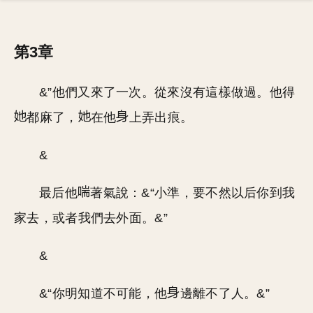
第3章
&”他們又來了一次。從來沒有這樣做過。他得
都麻了，
在他
上弄出痕。
&
最后他
著氣說：&“小準，要不然以后你到我
家去，或者我們去外面。&”
&
&“你明知道不可能，他
邊離不了人。&”