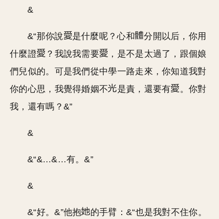
&
&“那你說
是什麼呢？心和
分開以后，你用
什麼證
？我說我需要
，是不是太過了，跟個娘
們兒似的。可是我們從中學一路走來，你知道我對
你的心思，我覺得婚姻不
是責，還要有
。你對
我，還有嗎？&”
&
&“&…&…有。&”
&
&“好。&”他抱
的手臂：&“也是我對不住你。