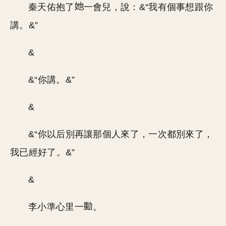
秦天佑抱了
一會兒，說：&“我有個事想跟你
講。&”
&
&“你講。&”
&
&“你以后別再讓那個人來了，一次都別來了，
我已經好了。&”
&
李小準心里一
。