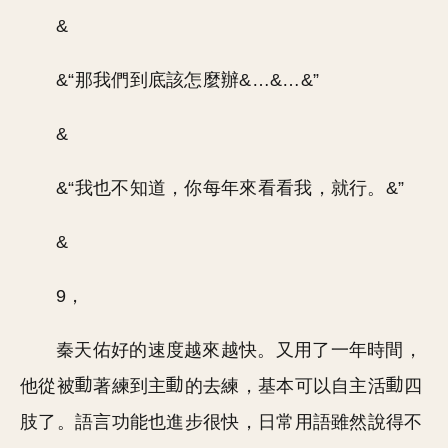
&
&“那我們到底該怎麼辦&…&…&”
&
&“我也不知道，你每年來看看我，就行。&”
&
9，
秦天佑好的速度越來越快。又用了一年時間，
他從被
著練到主
的去練，基本可以自主活
四
肢了。語言功能也進步很快，日常用語雖然說得不