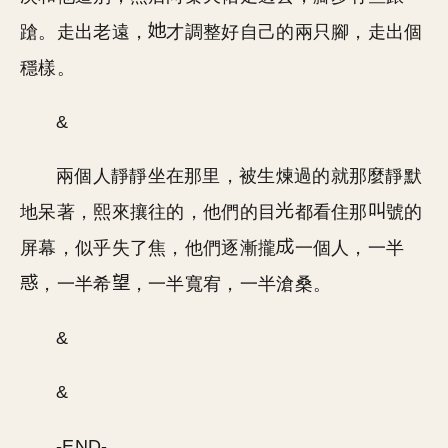
蹌。走出老遠，
才調整好自己的兩只腳，走出個
穩樣。
&
兩個人靜靜坐在那里，被生煉過的就那麼靜默
地呆著，熙來攘往的，他們的目
都看住那
號的
屏幕，似乎失了焦，他們逐漸攏
一個人，一半
，一半希
，一半寬宥，一半滄桑。
&
&
-END-