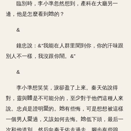
臨別時，李小準忽然想到，產科在大廳另一
邊，他是怎麼看到
的？
&
鐘忠說：&“我能在人群里聞到你，你的汗味跟
別人不一樣，我沒跟你鬧。&”
&
李小準想笑笑，淚卻盈了上來。秦天佑說得
對，靈與
是不可能分的，至
對于他們這種人來
說。忠貞是證明
的。
有些悔，可是想想被這樣
一個男人
過，又該如何去悔。
低下頭，最后一
次和他道別，然后向秦天佑走過去，腳步有些踉