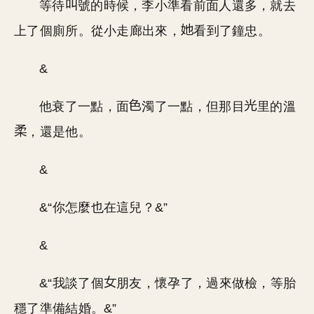
等待
號的時候，李小準看前面人還多，就去
上了個廁所。從小走廊出來，
看到了鐘忠。
&
他衰了一點，面
濁了一點，但那目
里的溫
，還是他。
&
&“你怎麼也在這兒？&”
&
&“我談了個
朋友，懷孕了，過來做檢，等胎
穩了準備結婚。&”