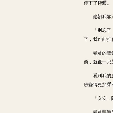
停下了轉
。
他朝我靠
「別忘了
了，我也能把
晏君的聲
前，就像一只
看到我的
臉變得更加
「安安，
晏君轉過