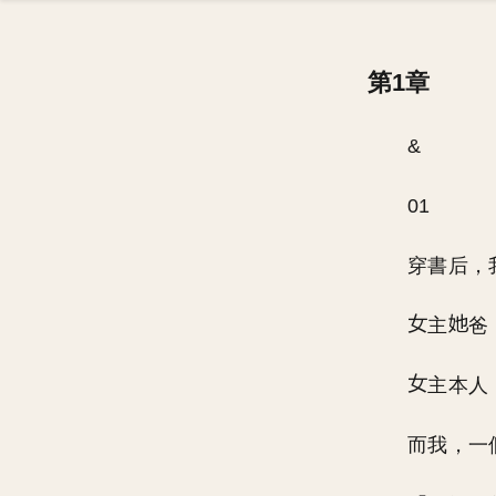
第1章
&
01
穿書后，
主
爸
主本人
而我，一