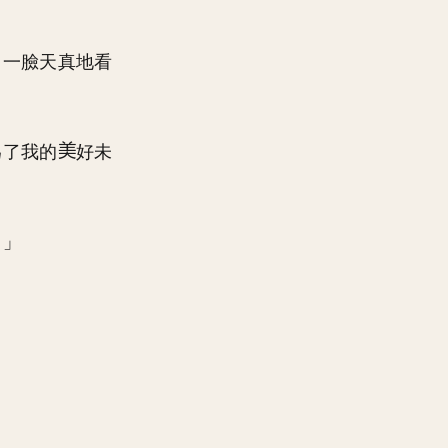
，一臉天真地看
為了我的
好未
？」