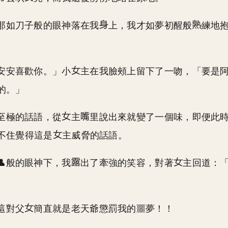
那如刀子般的眼神落在我
上，我才如夢初醒般
練地
安安喜歡你。」小
主在我臉頰上留下了一吻，「要是
的。」
至極的話語，從
主
里說出來就變了一個味，即便此
不住覺得這是
主威脅的話語。
👤般的眼神下，我
出了牽強的笑容，對著
主回道：
這對父
簡直就是老天爺懲罰我的噩夢！！