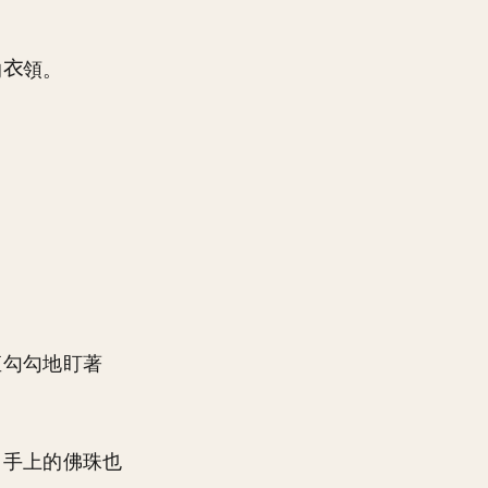
的
領。
直勾勾地盯著
，手上的佛珠也