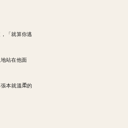
道，「就算你逃
巍地站在他面
那張本就溫
的