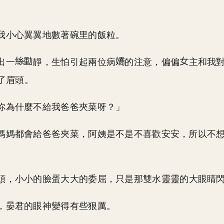
我小心翼翼地數著碗里的飯粒。
出一
靜，生怕引起兩位病
的注意，偏偏
主和我
了眉頭。
你為什麼不給我爸爸夾菜呀？」
媽媽都會給爸爸夾菜，阿姨是不是不喜歡安安，所以不
頭，小小的臉蛋大大的委屈，只是那雙水靈靈的大眼睛
，晏君的眼神變得有些狠厲。