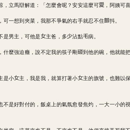
涼，立馬辯解道：「怎麼會呢？安安這麼可
，阿姨可
，可一想到夾菜，我那不爭氣的右手就忍不住
抖。
不是男主，可他是
主爸，多
沾點
病。
，什麼強迫癥，說不定我的筷子剛
到他的碗，他就能
主是小
主，我是我，就算打著小
主的旗號，也難以
也不是好對付的，飯桌上的氣氛愈發焦灼，一大一小的