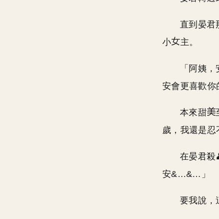
直到晏君
小
主。
「阿姨，
安會更喜歡你
本來甜
歲，我還是忍
在晏君殺
安&…&…」
要我說，