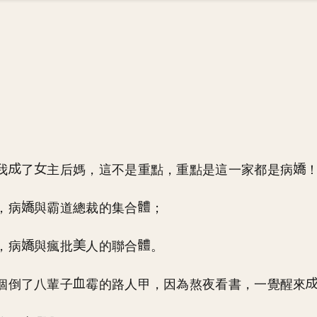
我
了
主后媽，這不是重點，重點是這一家都是病
，病
與霸道總裁的集合
；
，病
與瘋批
人的聯合
。
個倒了八輩子
霉的路人甲，因為熬夜看書，一覺醒來