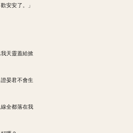
喜歡安安了。」
把我天靈蓋給掀
保證晏君不會生
視線全都落在我