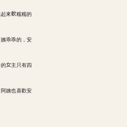
抱起來
糯糯的
阿姨乖乖的，安
時的
主只有四
「阿姨也喜歡安