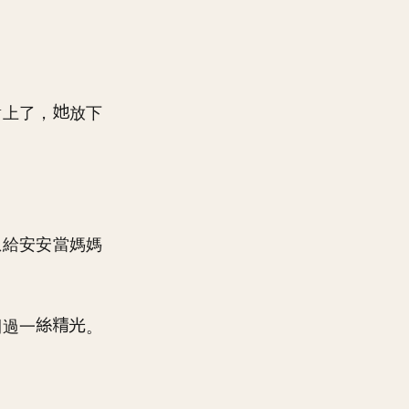
對上了，
放下
想給安安當媽媽
閃過一
。