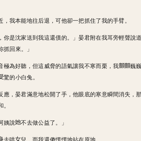
近，我本能地往后退，可他卻一把抓住了我的手臂。
，你是沈家送到我這還債的。」晏君附在我耳旁輕聲說
你抓回來。」
音極為好聽，但這威脅的語氣讓我不寒而栗，我
巍
驚的小白兔。
反應，晏君滿意地松開了手，他眼底的寒意瞬間消失，
和。
阿姨說
不去做公益了。」
去哄
兒，而我還傻愣愣地站在原地。