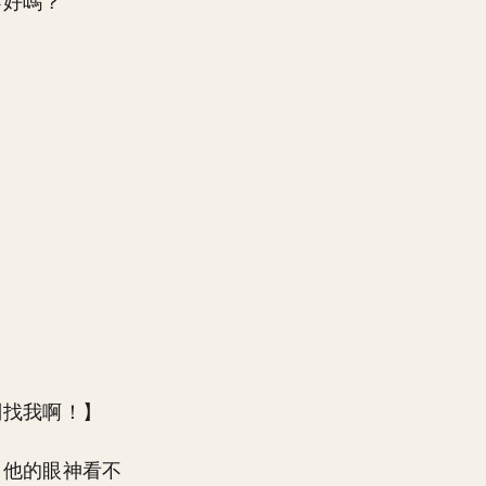
不好嗎？
。
別找我啊！】
，他的眼神看不