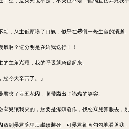
在半空，這菜夾也不是，不夾也不是，他倆直接弄死我
不
，
主低頭嘆了口氣，似乎在
慨一條生命的消逝
嘆氣啊？這分明是在給我送行！！
主的主角
環，我的呼吸就急促起來。
，您今天辛苦了。」
晏君夾了塊五花
，順帶
出了諂
的笑容。
您
兒讓我夾的，您要是潔癖發作，找您
兒算賬去，
放到晏君碗里后繼續裝死，可晏君卻直勾勾地看著我