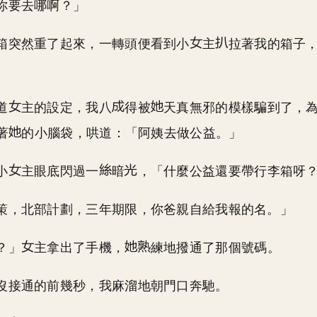
你要去哪啊？」
箱突然重了起來，一轉頭便看到小
主
拉著我的箱子
道
主的設定，我八
得被
天真無邪的模樣騙到了，
著
的小腦袋，哄道：「阿姨去做公益。」
小
主眼底閃過一
暗
，「什麼公益還要帶行李箱呀
策，北部計劃，三年期限，你爸親自給我報的名。」
？」
主拿出了手機，
練地撥通了那個號碼。
沒接通的前幾秒，我麻溜地朝門口奔馳。