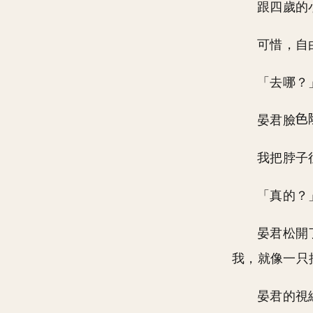
跟四歲的
可惜，自
「去哪？
晏君臉
我把脖子
「真的？
晏君松開
我，就像一只
晏君的視