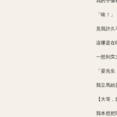
我的手僵
「唉！」
見我許久
這哪是在
一想到
「晏先生
我立馬給
【大哥，
我本想把