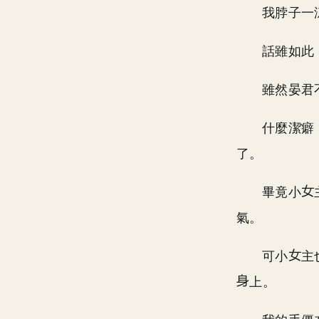
我脖子一
話雖如此
雖然晏君
什麼潔癖
了。
畢竟小
氣。
可小
主
上。