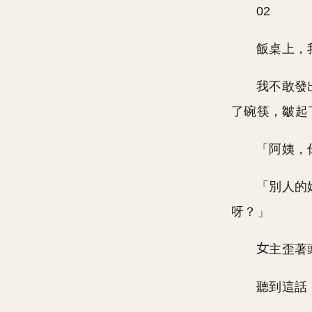
02
飯桌上，
我不敢發
了碗筷，皺起
「阿姨，
「別人的
呀？」
主歪著
聽到這話