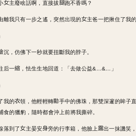
小
主廢啥話啊，直接拔
跑不香嗎？
由離我只有一步之遙，突然出現的
主爸一把揪住了我
」
沉，仿佛下一秒就要扭斷我的脖子。
往后一
，怯生生地回道：「去做公益&…&…」
」
了我的
領，他輕輕轉
手中的佛珠，那雙深邃的眸子
捕食的獵豹，隨時都會沖上前將我撕碎。
線落到了
主晏安
旁的行李箱，他臉上
出一抹譏笑