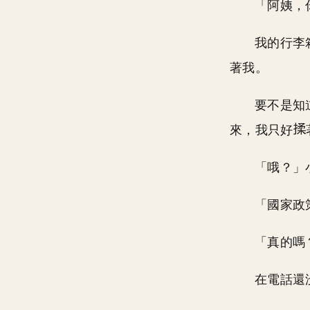
「阿姨，
我的行李
著我。
要不是知
來，我只好
「哦？」
「國家政
「真的嗎
在電話還