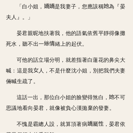
「白小姐，
是我妻子，您應該稱
為『晏
夫人』。」
晏君親昵地扶著我，他的語氣依舊平靜得像攤
死水，聽不出一
緒上的起伏。
可他的話立場分明，就差指著白蓮花的鼻尖大
喊：這是我
人，不是什麼沈小姐，別把我們夫妻
倆喊生疏了。
這話一出，那位白小姐的臉變得煞白，
不可
思議地看向晏君，就像被負心漢拋棄的發妻。
不愧是霸總人設，就算頂著病
屬
，晏君依