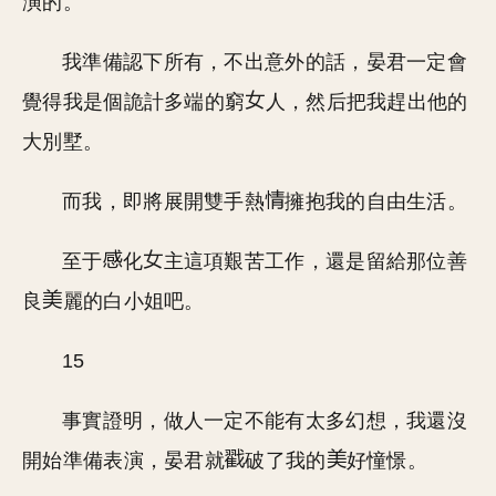
演的。
我準備認下所有，不出意外的話，晏君一定會
覺得我是個詭計多端的窮
人，然后把我趕出他的
大別墅。
而我，即將展開雙手熱
擁抱我的自由生活。
至于
化
主這項艱苦工作，還是留給那位善
良
麗的白小姐吧。
15
事實證明，做人一定不能有太多幻想，我還沒
開始準備表演，晏君就
破了我的
好憧憬。