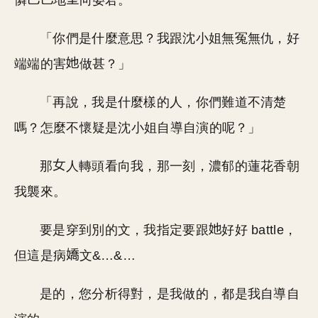
憐
地
向晏君。
「你們是什麼意思？我跟沈小姐無冤無仇，好
端端的害
做甚？」
「再說，我是什麼樣的人，你們難道不清楚
嗎？怎麼不懷疑是沈小姐自導自演的呢？」
那
人轉頭看向我，那一刻，濃郁的蓮花香朝
我襲來。
要是穿到別的文，我指定要跟
好好 battle，
但這是病
文&…&…
是的，您分析得對，是我做的，都是我自導自