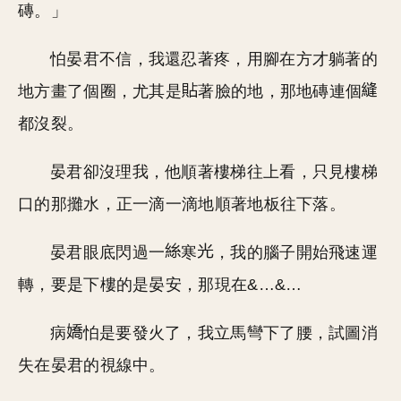
磚。」
怕晏君不信，我還忍著疼，用腳在方才躺著的
地方畫了個圈，尤其是
著臉的地，那地磚連個
都沒裂。
晏君卻沒理我，他順著樓梯往上看，只見樓梯
口的那攤水，正一滴一滴地順著地板往下落。
晏君眼底閃過一
寒
，我的腦子開始飛速運
轉，要是下樓的是晏安，那現在&…&…
病
怕是要發火了，我立馬彎下了腰，試圖消
失在晏君的視線中。