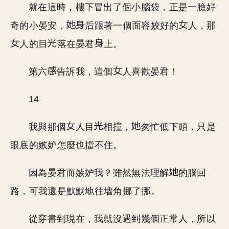
就在這時，樓下冒出了個小腦袋，正是一臉好
奇的小晏安，
后跟著一個面容姣好的
人，那
人的目
落在晏君
上。
第六
告訴我，這個
人喜歡晏君！
14
我與那個
人目
相撞，
匆忙低下頭，只是
眼底的嫉妒怎麼也擋不住。
因為晏君而嫉妒我？雖然無法理解
的腦回
路，可我還是默默地往墻角挪了挪。
從穿書到現在，我就沒遇到幾個正常人，所以