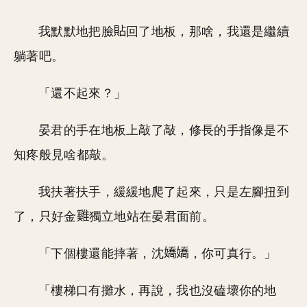
我默默地把臉
回了地板，那啥，我還是繼續
躺著吧。
「還不起來？」
晏君的手在地板上敲了敲，修長的手指像是不
知疼般見啥都敲。
我扶著扶手，緩緩地爬了起來，只是左腳扭到
了，只好金
獨立地站在晏君面前。
「下個樓還能摔著，沈
，你可真行。」
「樓梯口有攤水，再說，我也沒磕壞你的地