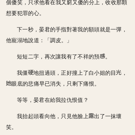
個傻笑，只求他看在我又窮又傻的分上，收收那顆
想要犯罪的心。
下一秒，晏君的手指對著我的額頭就是一彈，
他寵溺地說道：「調皮。」
短短二字，再次讓我有了不祥的預
。
我僵
地扭過頭，正好撞上了白小姐的目
，
眼底的悲痛早已消失，只剩下痛恨。
等等，晏君在給我拉仇恨值？
我抬起頭看向他，只見他臉上
出了一抹壞
笑。