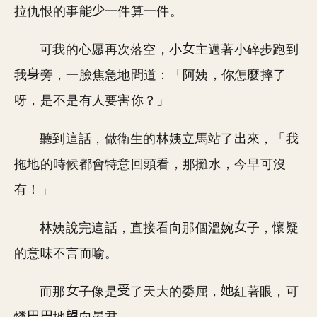
拉仇恨的事能
一件算一件。
可我的心愿再次落空，小
主邁著小碎步跑到
我
旁，一臉焦急地問道：「阿姨，你怎麼摔了
呀，是不是有人要害你？」
聽到這話，做衛生的林姨立馬站了出來，「我
拖地的時候都會特意回頭看，那攤水，今早可沒
有！」
林姨說完這話，直接看向那個溫婉
子，懷疑
的意味不言而喻。
而那
子像是
了天大的委屈，
紅著眼，可