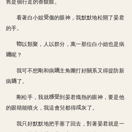
舊是個行走的香饃饃。
看著白小姐
傷的眼神，我默默地松開了晏君
的手。
以類聚，人以群分，萬一那位白小姐也是病
呢？
我可不想剛和病
主角團打好關系又得提防新
病
了。
剛松手，我就
到晏君熾熱的眼神，要是他
的眼睛能噴火，我這會兒都得
灰了。
我只好默默地把手塞了回去，對著晏君就是一