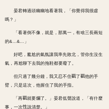
晏君轉過頭幽幽地看著我，「你覺得我很虛
嗎？」
「看著倒不像，就是，那萬一，有啥三長兩短
的&…&…」
好吧，尷尬的氣氛讓我率先敗北，管你生沒生
氣，再尬聊下去我的拖鞋都要廢了。
但只過了幾分鐘，我又忍不住
了
他的手
臂，只是這次，他握住了我的手指。
「再
就要爛了。」晏君低聲說道，「有什麼
事，一次
說清楚。」