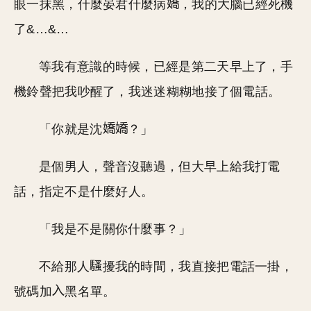
眼一抹黑，什麼晏君什麼病
，我的大腦已經死機
了&…&…
等我有意識的時候，已經是第二天早上了，手
機鈴聲把我吵醒了，我迷迷糊糊地接了個電話。
「你就是沈
？」
是個男人，聲音沒聽過，但大早上給我打電
話，指定不是什麼好人。
「我是不是關你什麼事？」
不給那人
擾我的時間，我直接把電話一掛，
號碼加
黑名單。