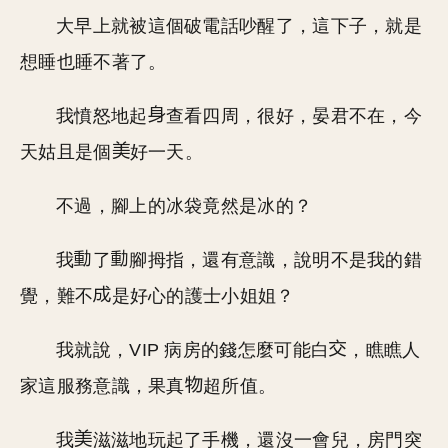
大早上就被這個破電話吵醒了，這下子，就是
想睡也睡不著了。
我憤怒地起
查看四周，很好，晏君不在，今
天姑且是個
好一天。
不過，腳上的冰袋竟然是冰的？
我
了
腳拇指，還有意識，說明不是我的錯
覺，難不
是好心的護士小姐姐？
我就說，VIP 病房的錢怎麼可能白
，瞧瞧人
家這服務意識，果真
超所值。
我
滋滋地玩起了手機，還沒一會兒，房門突