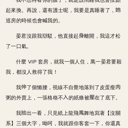
我不想再看你的臉了，就是設鬧鐘我也會按點
起來換。再說，還有護士呢，我要是真睡著了，
巡房的時候也會喊我的。
晏君沒跟我辯駁，他直接起
離開，我這才松
了一口氣。
什麼 VIP 套房，就我一個人住，萬一晏君要殺
我，都沒人救得了我！
我
了個懶腰，視線不自覺地落到了皮蛋瘦
粥的外賣上，一張格格不
的紙條被
在了底下。
我
出一看，只見紙上龍飛
舞地寫著【沒關
系】三個大字，呦呵，我就跟你客套一下，你還真