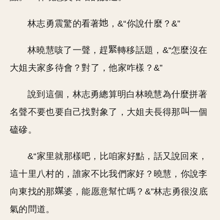
林志勇震驚的看著
，&“你說什麼？&”
林曉慧咳了一聲，趕
轉移話題，&“怎麼沒在
大姐夫家多待會？對了，他家咋樣？&”
說到這個，林志勇總算明白林曉慧為什麼拼著
名聲不要也要自己找對象了，大姐夫長得那
一個
磕磣。
&“家里就那樣吧，比咱家好點，話又說回來，
這十里八村的，誰家不比我們家好？曉慧，你說李
向東找的那
婆，能愿意幫忙嗎？&”林志勇很沒底
氣的問道。