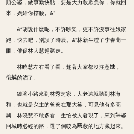
順公婆，做事勤快點，要是大力敢欺負你，你就回
來，媽給你撐腰。&”
&“胡說什麼呢，不許吵架，更不許沒事往娘家
跑，快去吧，別誤了時辰。&”林新生瞪了李春蘭一
眼，催促林大慧趕
走。
林曉慧左右看了看，趁著大家都沒注意
，
的溜了。
繞著小路來到林秀芝家，大老遠就聽到林海
和，也就是
主的爸爸在那大笑，可見他有多高
興，林曉慧不敢多看，生怕被人發現了，來到
婆
回城時必經的路，選了個較為
蔽的地方藏起來。