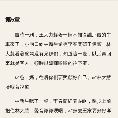
第5章
吉時一到，王大力趕著一輛不知從誰那借的牛
車來了，小兩口給林新生還有李春蘭磕了個頭，林
大慧看著爸媽還有兄妹們，知道這一走，以后再回
來就是客人，頓時眼淚嘩啦啦的往下流。
&“爸，媽，往后你們要照顧好自己。&”林大慧
埂咽著說道。
林新生嗯了一聲，李春蘭紅著眼眶，幾步上前
抱住林大慧，聲音微微哽咽，&“嫁去王家要好好孝