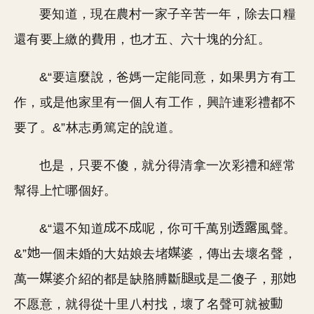
要知道，現在農村一家子辛苦一年，除去口糧
還有要上繳的費用，也才五、六十塊的分紅。
&“要這麼說，爸媽一定能同意，如果男方有工
作，或是他家里有一個人有工作，興許連彩禮都不
要了。&”林志勇篤定的說道。
也是，只要不傻，就分得清拿一次彩禮和經常
幫得上忙哪個好。
&“還不知道
不
呢，你可千萬別
風聲。
&”
一個未婚的大姑娘去堵
婆，傳出去壞名聲，
萬一
婆介紹的都是缺胳膊斷
或是二傻子，那
不愿意，就得從十里八村找，壞了名聲可就被