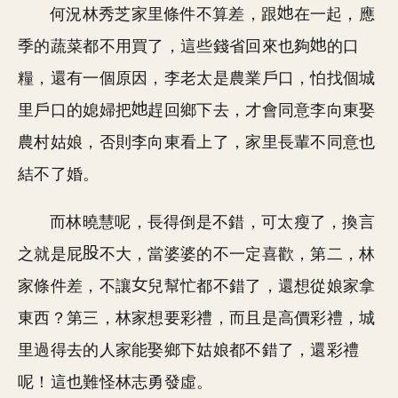
何況林秀芝家里條件不算差，跟
在一起，應
季的蔬菜都不用買了，這些錢省回來也夠
的口
糧，還有一個原因，李老太是農業戶口，怕找個城
里戶口的媳婦把
趕回鄉下去，才會同意李向東娶
農村姑娘，否則李向東看上了，家里長輩不同意也
結不了婚。
而林曉慧呢，長得倒是不錯，可太瘦了，換言
之就是屁
不大，當婆婆的不一定喜歡，第二，林
家條件差，不讓
兒幫忙都不錯了，還想從娘家拿
東西？第三，林家想要彩禮，而且是高價彩禮，城
里過得去的人家能娶鄉下姑娘都不錯了，還彩禮
呢！這也難怪林志勇發虛。