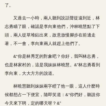
了。
又過去一小時，兩人聽到說話聲從遠到近，林
志勇瞄了眼，確認是李向東他們，沖林曉慧點了下
頭，兩人從草堆鉆出來，故意放慢腳步在前邊走
著，不一會，李向東兩人就趕上他們了。
&“你是林秀芝的對象吧？你好，我
林志勇，
也是林家村的，這是我妹妹林曉慧。&”林志勇看到
李向東，大大方方的說道。
林曉慧聽到妹妹兩字瞪了他一眼，這人什麼時
候都想占一下便宜，隨即笑道：&“你們好，聽說你
今天來下聘，定的哪天呀？&”