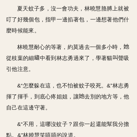
夏天蚊子多，沒一會功夫，林曉慧胳膊上就被
叮了好幾個包，指甲一邊掐著包，一邊想著他們什
麼時候能來。
林曉慧耐心的等著，約莫過去一個多小時，
從枝葉的細
中看到林志勇過來了，學著貓
聲吸
引他注意。
&“怎麼躲在這，也不怕被蚊子咬死。&”林志勇
揮了揮手，到底心疼姐姐，讓
去別的地方等，他
自己在這邊守著。
&“不用，這哪沒蚊子？跟你一起還能幫我分擔
點。&”林曉慧笑嘻嘻的說道。