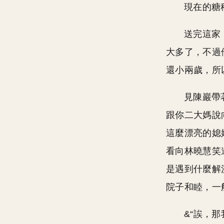
現在的糖
送完這家
大多了，不過
還小兩歲，所
見陳巖帶
跟你二大媽說
這麼漂亮的媳
看向林曉慧笑
是遇到什麼解
院子和睦，一
&“誒，