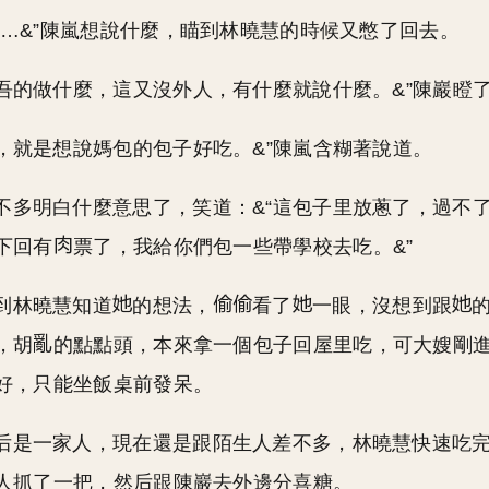
…&…&”陳嵐想說什麼，瞄到林曉慧的時候又憋了回去。
吾吾的做什麼，這又沒外人，有什麼就說什麼。&”陳巖瞪
麼，就是想說媽包的包子好吃。&”陳嵐含糊著說道。
不多明白什麼意思了，笑道：&“這包子里放蔥了，過不
下回有
票了，我給你們包一些帶學校去吃。&”
到林曉慧知道
的想法，
看了
一眼，沒想到跟
，胡
的點點頭，本來拿一個包子回屋里吃，可大嫂剛
好，只能坐飯桌前發呆。
后是一家人，現在還是跟陌生人差不多，林曉慧快速吃
人抓了一把，然后跟陳巖去外邊分喜糖。