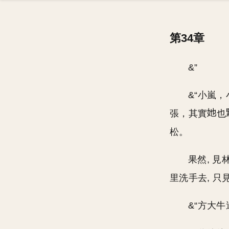
第34章
&”
&“小嵐
張，其實
也
松。
果然, 
里洗手去, 只
&“方大