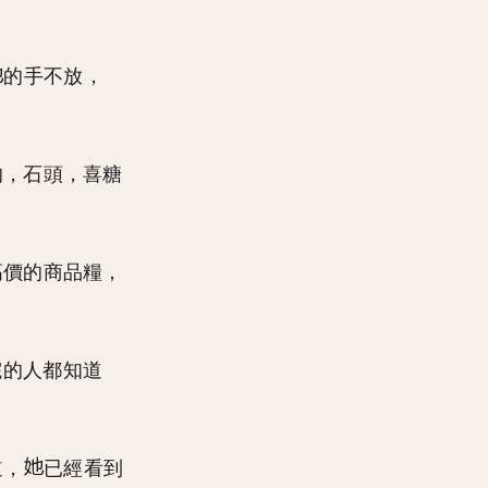
的手不放，
的，石頭，喜糖
高價的商品糧，
院的人都知道
道，
已經看到