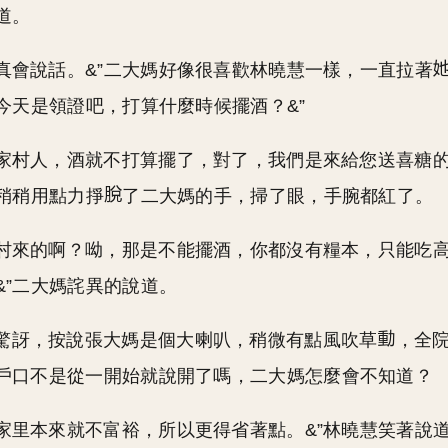
道。
頭真會說話。&”二大媽好像很喜歡林曉慧一樣，一直拉著
？今天是領證吧，打算什麼時候擺酒？&”
林家村人，酒就不打算擺了，對了，我們是來給您送喜糖
慧稍稍用點力掙
了二大媽的手，掃了眼，手腕都紅了。
農村來的啊？呦，那是不能擺酒，你都沒有糧本，只能吃
&”二大媽詫異的說道。
驚訝，按說張大媽是個大喇叭，稍微有點風吹草
，全
戶口不是從一開始就說開了嗎，二大媽怎麼會不知道？
，家里本來就不富裕，所以更得省著點。&”林曉慧笑著說