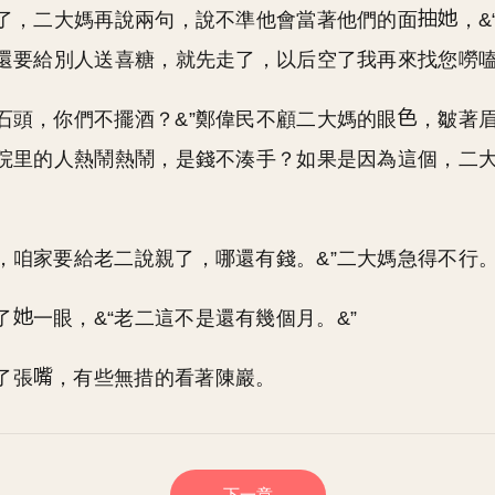
了，二大媽再說兩句，說不準他會當著他們的面
，&
還要給別人送喜糖，就先走了，以后空了我再來找您嘮嗑
，石頭，你們不擺酒？&”鄭偉民不顧二大媽的眼
，皺著眉
院里的人熱鬧熱鬧，是錢不湊手？如果是因為這個，二
子，咱家要給老二說親了，哪還有錢。&”二大媽急得不行
了
一眼，&“老二這不是還有幾個月。&”
了張
，有些無措的看著陳巖。
下一章