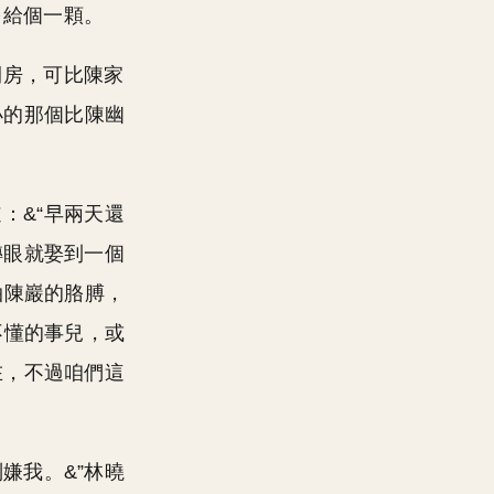
多給個一顆。
間房，可比陳家
小的那個比陳幽
：&“早兩天還
轉眼就娶到一個
拍陳巖的胳膊，
不懂的事兒，或
在，不過咱們這
嫌我。&”林曉