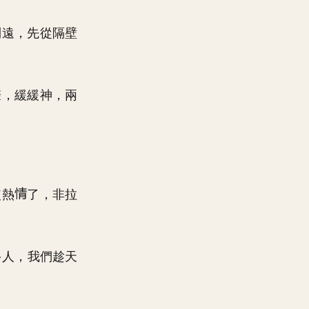
到遠，先從隔壁
聲，緩緩神，兩
較熱
了，非拉
多人，我們趁天