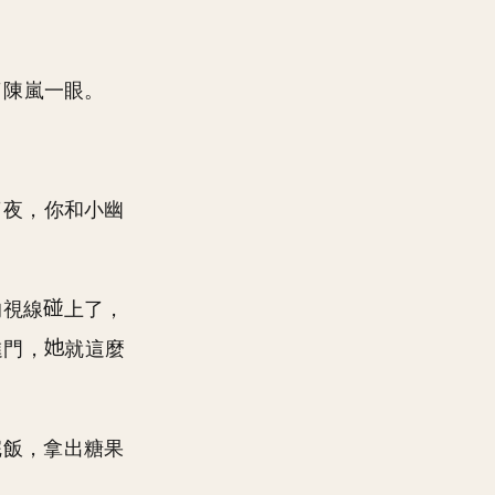
了陳嵐一眼。
了夜，你和小幽
的視線
上了，
進門，
就這麼
完飯，拿出糖果