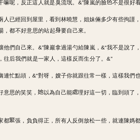
他干嘛呢，反正這人就是臭流氓。&”陳嵐的臉
不是很好
兩人已經回到屋里，看到林曉慧，姐妹倆多
有些拘謹
湯，都不好意思的站起
要自己來。
，讓他們自己來。&”陳巖拿過湯勺給陳嵐，&“我不是說了
，往后我們就是一家人，這樣反而生分了。&”
幽連忙點頭，&“對呀，嫂子你就跟往常一樣，這樣我們也
好意思的笑笑，
以為自己能
理好這一切，臨到頭了
家都
張，負負得正，所有人反倒放松一些，就連陳媽