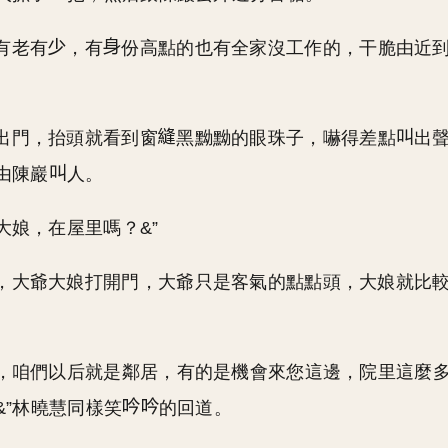
有老有
，有
份高點的也有全家沒工作的，干脆由近
出門，抬頭就看到窗
黑黝黝的眼珠子，嚇得差點
出
由陳巖
人。
大娘，在屋里嗎？&”
，大爺大娘打開門，大爺只是客氣的點點頭，大娘就比
。
用，咱們以后就是鄰居，有的是機會來您這邊，院里這麼
&”林曉慧同樣笑
的回道。