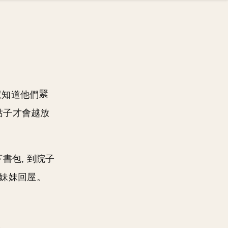
慧知道他們
姑子才會越放
下書包, 到院子
著妹妹回屋。