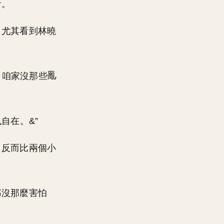
看。
，尤其看到林曉
，咱家沒那些
自在。&”
，反而比兩個小
都沒那麼害怕