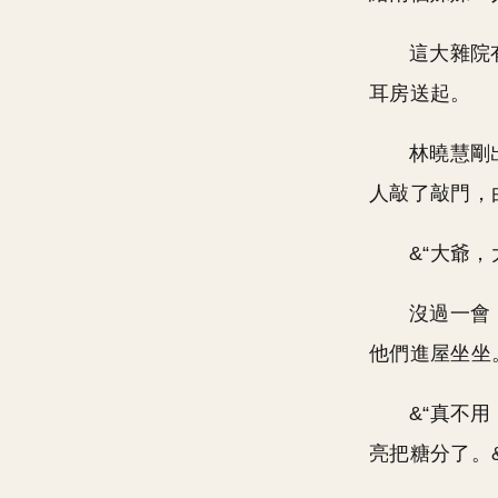
這大雜院
耳房送起。
林曉慧剛
人敲了敲門，
&“大爺，
沒過一會
他們進屋坐坐
&“真不
亮把糖分了。