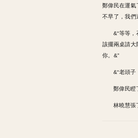
鄭偉民在運氣
不早了，我們
&“等等
該擺兩桌請大
你。&”
&“老頭
鄭偉民瞪
林曉慧張