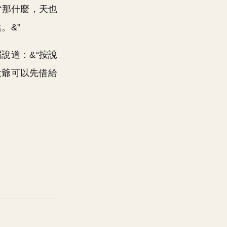
“那什麼，天也
。&”
說道：&“按說
大爺可以先借給
。