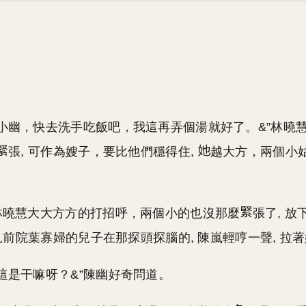
，小幽，快去洗手吃飯吧，我這再弄個湯就好了。&”林曉
張, 可作為嫂子，要比他們穩得住,
越大方，兩個小
見林曉慧大大方方的打招呼，兩個小的也沒那麼
張了, 放
見前院葉寡婦的兒子在那探頭探腦的, 陳嵐輕哼一聲, 拉
牛這是干嘛呀？&”陳幽好奇問道。