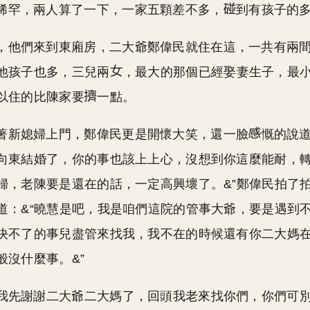
稀罕，兩人算了一下，一家五顆差不多，
到有孩子的
，他們來到東廂房，二大爺鄭偉民就住在這，一共有兩
他孩子也多，三兒兩
，最大的那個已經娶妻生子，最
以住的比陳家要
一點。
著新媳婦上門，鄭偉民更是開懷大笑，還一臉
慨的說道
向東結婚了，你的事也該上上心，沒想到你這麼能耐，
婦，老陳要是還在的話，一定高興壞了。&”鄭偉民拍了
道：&“曉慧是吧，我是咱們這院的管事大爺，要是遇到
決不了的事兒盡管來找我，我不在的時候還有你二大媽
般沒什麼事。&”
那我先謝謝二大爺二大媽了，回頭我老來找你們，你們可別