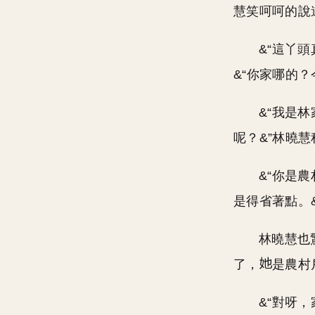
慧笑呵呵的說
&“這丫
&“你家哪的
&“我是
呢？&”林曉
&“你是
是得省著點。
林曉慧也
了，
是農村
&“對呀