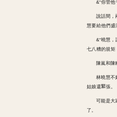
&“你管
說話間，
慧要給他們盛
&“曉慧
七八糟的規矩
陳嵐和陳
林曉慧不
姑娘還
張。
可能是大
了。