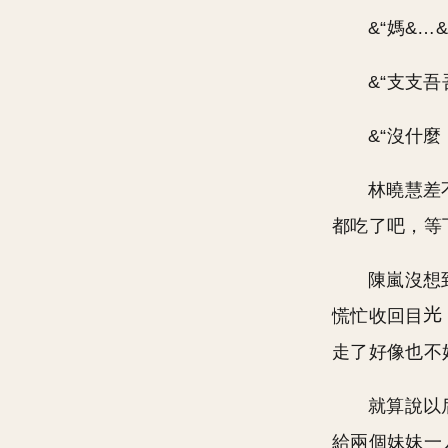
&“媽&
&“支支
&“沒什
林曉慧差
都吃了吧，等
陳嵐沒想
慌忙收回目
走了好像也不
就算說以
給兩個妹妹一