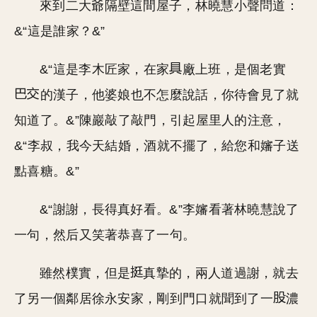
來到二大爺隔壁這間屋子，林曉慧小聲問道：
&“這是誰家？&”
&“這是李木匠家，在家
廠上班，是個老實
的漢子，他婆娘也不怎麼說話，你待會見了就
知道了。&”陳巖敲了敲門，引起屋里人的注意，
&“李叔，我今天結婚，酒就不擺了，給您和嬸子送
點喜糖。&”
&“謝謝，長得真好看。&”李嬸看著林曉慧說了
一句，然后又笑著恭喜了一句。
雖然樸實，但是
真摯的，兩人道過謝，就去
了另一個鄰居徐永安家，剛到門口就聞到了一
濃