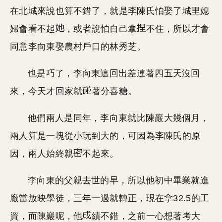
在北城來說也算不錯了，就是李陳氏怕娶了城里媳
婦會看不起
，或者說怕自己拿
不住，所以才會
同意李向東娶農村戶口的林秀芝。
也是巧了，李向東這回出差連著四五天沒回
來，今天才回家就
著分喜糖。
他們兩人是同年，李向東就比陳巖大幾個月，
兩人算是一塊從小玩到大的，可因為李陳氏的原
因，兩人始終親
不起來。
李向東的父親去世的早，所以他初中畢業就進
廠當放映學徒，三年一過就轉正，現在拿32.5的工
資，而陳巖呢，他
績不錯，之前一心想著考大