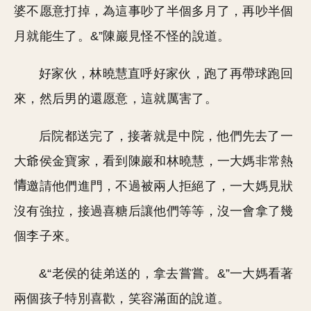
婆不愿意打掉，為這事吵了半個多月了，再吵半個
月就能生了。&”陳巖見怪不怪的說道。
好家伙，林曉慧直呼好家伙，跑了再帶球跑回
來，然后男的還愿意，這就厲害了。
后院都送完了，接著就是中院，他們先去了一
大爺侯金寶家，看到陳巖和林曉慧，一大媽非常熱
邀請他們進門，不過被兩人拒絕了，一大媽見狀
沒有強拉，接過喜糖后讓他們等等，沒一會拿了幾
個李子來。
&“老侯的徒弟送的，拿去嘗嘗。&”一大媽看著
兩個孩子特別喜歡，笑容滿面的說道。