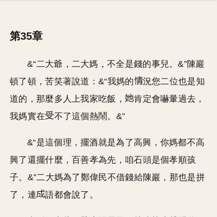
第35章
&“二大爺，二大媽，不全是錢的事兒。&”陳巖
頓了頓，苦笑著說道：&“我媽的
況您二位也是知
道的，那麼多人上我家吃飯，
肯定會嚇暈過去，
我媽實在
不了這個熱鬧。&”
&“是這個理，擺酒就是為了高興，你媽都不高
興了還擺什麼，百善孝為先，咱石頭是個孝順孩
子。&”二大媽為了鄭偉民不借錢給陳巖，那也是拼
了，連
語都會說了。