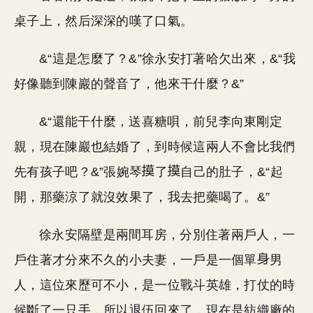
桌子上，然后深深的嘆了口氣。
&“這是怎麼了？&”徐永安打著哈欠出來，&“我
好像聽到陳巖的聲音了，他來干什麼？&”
&“還能干什麼，送喜糖唄，前兒李向東剛定
親，現在陳巖也結婚了，到時候這兩人不會比我們
先有孩子吧？&”張婉琴
了
自己的肚子，&“起
開，那藥涼了就沒效果了，我去把藥喝了。&”
徐永安隔壁是兩間耳房，分別住著兩戶人，一
戶住著才分來不久的小夫妻，一戶是一個單
男
人，這位來歷可不小，是一位戰斗英雄，打仗的時
候斷了一只手，所以退伍回來了，現在是紡織廠的