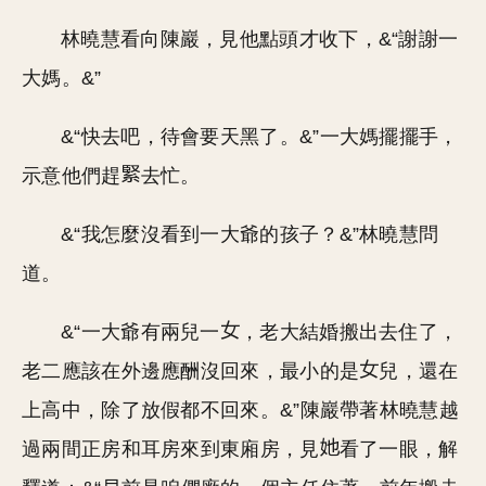
林曉慧看向陳巖，見他點頭才收下，&“謝謝一
大媽。&”
&“快去吧，待會要天黑了。&”一大媽擺擺手，
示意他們趕
去忙。
&“我怎麼沒看到一大爺的孩子？&”林曉慧問
道。
&“一大爺有兩兒一
，老大結婚搬出去住了，
老二應該在外邊應酬沒回來，最小的是
兒，還在
上高中，除了放假都不回來。&”陳巖帶著林曉慧越
過兩間正房和耳房來到東廂房，見
看了一眼，解