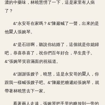
濃的中藥味，林曉慧愣了一下，這是家里有人病
了？
&“永安哥在家嗎？&”陳巖喊了一聲，出來的是
他
人張婉琴。
&“是石頭啊，聽說你結婚了，這個就是你媳婦
吧，恭喜恭喜了，祝你們百年好合，早生貴子。
&”張婉琴笑容滿面的祝福道。
&“謝謝張嫂子，曉慧，這是永安哥的
人，你
跟我一樣喊張嫂子吧。&”陳巖把糖遞給張婉琴，就
帶著林曉慧去下一家。
看著兩人走遠，張婉琴把手里的糖放到一旁的