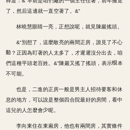
釋道：&“早前是咱們廠的一個主任住著，前年搬走
了，然后這邊就一直空著了。&”
林曉慧眼睛一亮，正想說呢，就見陳巖搖頭。
&“別想了，這麼敞亮的兩間正房，誰見了不心
？正因為盯著的人太多了，才遲遲沒分出去，咱
們這種平頭老百姓。&”陳巖又搖了搖頭，表示
本
不可能。
也是，二進的正房一般是男主人招待要客和休
息的地方，可以說是整個四合院最好的房間，看中
這兒的人怎麼會
呢。
李向東住在東廂房，他也有兩間房，其實條件