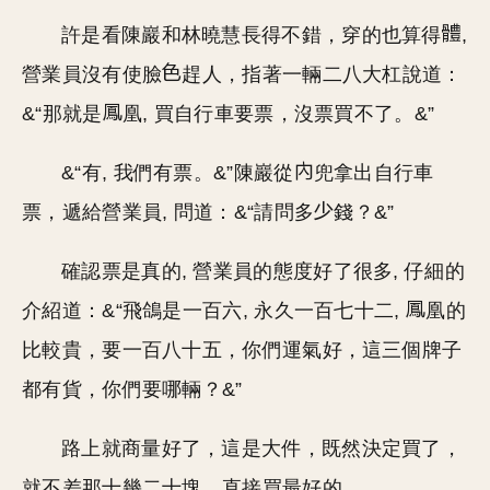
許是看陳巖和林曉慧長得不錯，穿的也算得
,
營業員沒有使臉
趕人，指著一輛二八大杠說道：
&“那就是
凰, 買自行車要票，沒票買不了。&”
&“有, 我們有票。&”陳巖從
兜拿出自行車
票，遞給營業員, 問道：&“請問多
錢？&”
確認票是真的, 營業員的態度好了很多, 仔細的
介紹道：&“飛鴿是一百六, 永久一百七十二,
凰的
比較貴，要一百八十五，你們運氣好，這三個牌子
都有貨，你們要哪輛？&”
路上就商量好了，這是大件，既然決定買了，
就不差那十幾二十塊，直接買最好的。