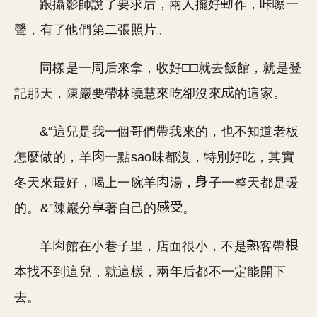
跟攝影師說了要求后，兩人擺好
作，咔嚓一
聲，有了他們第二張照片。
同樣是一周后來拿，收好□□就去飯館，就是登
記那天，陳巖要帶林曉慧來吃卻沒來
的這家。
&“這兒是我一個哥們帶我來的，也不知道老板
怎麼做的，羊
一點sao味都沒，特別好吃，其實
冬天來最好，喝上一碗羊
湯，
子一整天都是暖
的。&”陳巖分
著自己的
。
羊
館在小巷子里，店面很小，不是
客帶
本找不到這兒，就這樣，兩年后都不一定能開下
去。