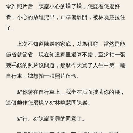
拿到照片后，陳巖小心的
了
，怎麼看怎麼好
看，小心的放進兜里，正準備離開，被林曉慧拉住
了。
上次不知道陳巖的家底，以為很窮，當然是能
節省就節省，現在知道家里還算不錯，至
拍一張
幾
錢的照片沒問題，那麼今天買了人生中第一輛
自行車，
想拍一張照片留念。
&“你騎在自行車上，我坐在后面摟著你的腰，
這個
作怎麼樣？&”林曉慧問陳巖。
&“行。&”陳巖高興的同意了。