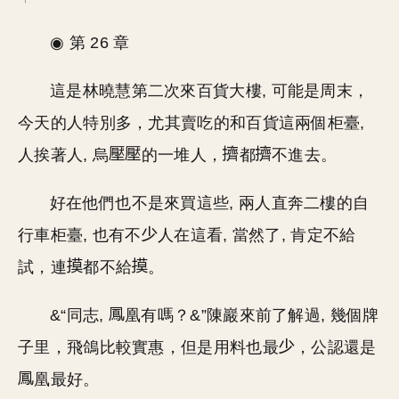
◉ 第 26 章
這是林曉慧第二次來百貨大樓, 可能是周末，
今天的人特別多，尤其賣吃的和百貨這兩個柜臺,
人挨著人, 烏
的一堆人，
都
不進去。
好在他們也不是來買這些, 兩人直奔二樓的自
行車柜臺, 也有不
人在這看, 當然了, 肯定不給
試，連
都不給
。
&“同志,
凰有嗎？&”陳巖來前了解過, 幾個牌
子里，飛鴿比較實惠，但是用料也最
，公認還是
凰最好。