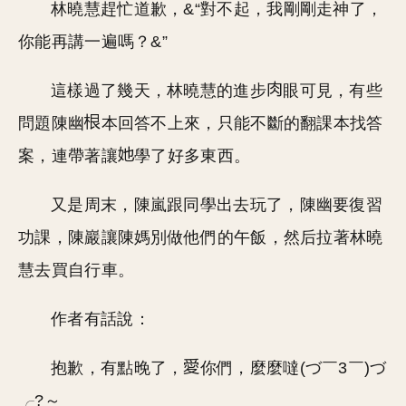
林曉慧趕忙道歉，&“對不起，我剛剛走神了，
你能再講一遍嗎？&”
這樣過了幾天，林曉慧的進步
眼可見，有些
問題陳幽
本回答不上來，只能不斷的翻課本找答
案，連帶著讓
學了好多東西。
又是周末，陳嵐跟同學出去玩了，陳幽要復習
功課，陳巖讓陳媽別做他們的午飯，然后拉著林曉
慧去買自行車。
作者有話說：
抱歉，有點晚了，
你們，麼麼噠(づ￣3￣)づ
╭?～