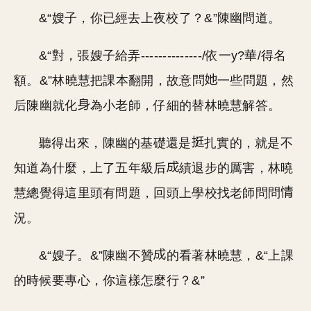
&“嫂子，你已經去上夜校了？&”陳幽問道。
&“對，張嫂子給弄--------------/依一y?華/得名
額。&”林曉慧把課本翻開，故意問
一些問題，然
后陳幽就化
為小老師，仔細的替林曉慧解答。
聽得出來，陳幽的基礎還是
扎實的，就是不
知道為什麼，上了五年級后
績退步的厲害，林曉
慧總覺得這里頭有問題，回頭上學校找老師問問
況。
&“嫂子。&”陳幽不贊
的看著林曉慧，&“上課
的時候要專心，你這樣怎麼行？&”