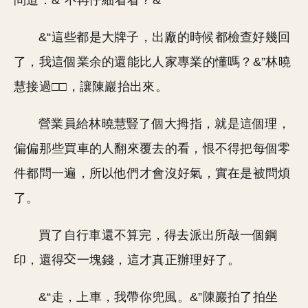
問道：&“不再仔細看看？&”
&“這些都是大牌子，出廠的時候都檢查好幾回
了，我這個業余的還能比人家專業的懂嗎？&”林曉
慧接過□□，讓陳巖抬出來。
營業員給林曉慧豎了個大拇指，就是這個理，
偏偏那些買車的人翻來覆去的看，恨不得把每個零
件都問一遍，所以他們才會沒好氣，實在是被問煩
了。
買了自行車還不算完，得去派出所敲一個鋼
印，還得
一塊錢，這才真正辦理好了。
&“走，上車，我帶你兜風。&”陳巖拍了拍坐