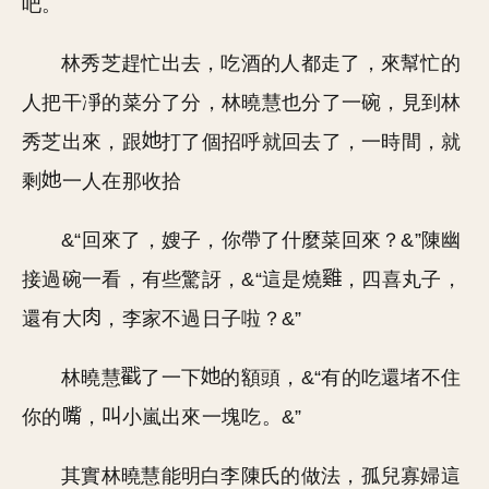
吧。
林秀芝趕忙出去，吃酒的人都走了，來幫忙的
人把干凈的菜分了分，林曉慧也分了一碗，見到林
秀芝出來，跟
打了個招呼就回去了，一時間，就
剩
一人在那收拾
&“回來了，嫂子，你帶了什麼菜回來？&”陳幽
接過碗一看，有些驚訝，&“這是燒
，四喜丸子，
還有大
，李家不過日子啦？&”
林曉慧
了一下
的額頭，&“有的吃還堵不住
你的
，
小嵐出來一塊吃。&”
其實林曉慧能明白李陳氏的做法，孤兒寡婦這