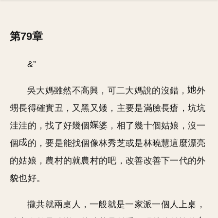
第79章
&”
吳大媽雖然不高興，可二大媽說的沒錯，
外
甥長得確實丑，又黑又矮，主要是滿臉長瘡，坑坑
洼洼的，找了好幾個
婆，相了幾十個姑娘，沒一
個
的，要是能找個像林秀芝或是林曉慧這麼漂亮
的姑娘，農村的就農村的吧，改善改善下一代的外
貌也好。
攏共就兩桌人，一般就是一家派一個人上桌，