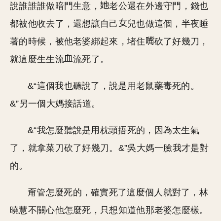
說誰誰誰做暗門生意，
老公還在外邊守門，錢也
都被他收去了，還想讓自己
兒也做這個，半夜睡
著的時候，被他老婆綁起來，堵住
砍了好幾刀，
就這麼生生流
流死了。
&“這個我也聽說了，說是用老鼠藥毒死的。
&”另一個大媽接話道。
&“我怎麼聽說是用枕頭捂死的，因為太生氣
了，就拿菜刀砍了好幾刀。&”吳大媽一臉我才是對
的。
甭管怎麼死的，確實死了這麼個人就對了，林
曉慧不關心他怎麼死，只想知道他那老婆怎麼樣。