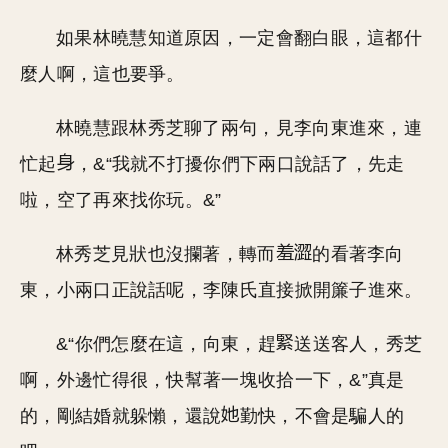
如果林曉慧知道原因，一定會翻白眼，這都什
麼人啊，這也要爭。
林曉慧跟林秀芝聊了兩句，見李向東進來，連
忙起
，&“我就不打擾你們下兩口說話了，先走
啦，空了再來找你玩。&”
林秀芝見狀也沒攔著，轉而
的看著李向
東，小兩口正說話呢，李陳氏直接掀開簾子進來。
&“你們怎麼在這，向東，趕
送送客人，秀芝
啊，外邊忙得很，快幫著一塊收拾一下，&”真是
的，剛結婚就躲懶，還說
勤快，不會是騙人的