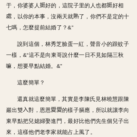
于，你婆婆人
好的，這院子里的人也都
好相
，以你的本事，沒兩天就
了，你們不是定的十
七嗎，怎麼提前結婚了？&”
說到這個，林秀芝臉蛋一紅，聲音小的跟蚊子
一樣，&“這不是向東哥說什麼一日不見如隔三秋
嘛，想要早點結婚。&”
這麼簡單？
還真就這麼簡單，其實是李陳氏見林曉慧跟陳
巖出雙
對，恩恩
的樣子膈應，所以就讓李向
東早點把兒媳婦娶進門，最好比他們先生個兒子出
來，這樣他們老李家就能占上風了。