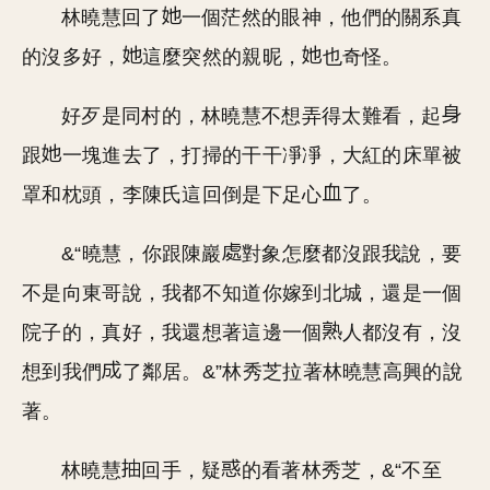
林曉慧回了
一個茫然的眼神，他們的關系真
的沒多好，
這麼突然的親昵，
也奇怪。
好歹是同村的，林曉慧不想弄得太難看，起
跟
一塊進去了，打掃的干干凈凈，大紅的床單被
罩和枕頭，李陳氏這回倒是下足心
了。
&“曉慧，你跟陳巖
對象怎麼都沒跟我說，要
不是向東哥說，我都不知道你嫁到北城，還是一個
院子的，真好，我還想著這邊一個
人都沒有，沒
想到我們
了鄰居。&”林秀芝拉著林曉慧高興的說
著。
林曉慧
回手，疑
的看著林秀芝，&“不至