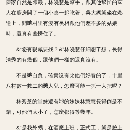
陳家自然是陳巖，林曉慧是幫手，跟其他幫忙的
人在廚房開了一個小桌一起吃著，吳大媽就坐在
邊上，問
村里有沒有長相跟他們差不多的姑娘
時，還真有些愣住了。
&“您有親戚要找？&”林曉慧仔細想了想，長得
清秀的有幾個，跟他們一樣的還真沒有。
不是
自負，確實沒有比他們好看的了，十里
八村數一數二的
人兒，怎麼可能一抓一大把呢？
林秀芝的堂妹還有
的妹妹林慧慧長得倒是不
錯，可他們太小了，怎麼都得等幾年。
&“是我外甥，在酒廠上班，正式工，就是臉上