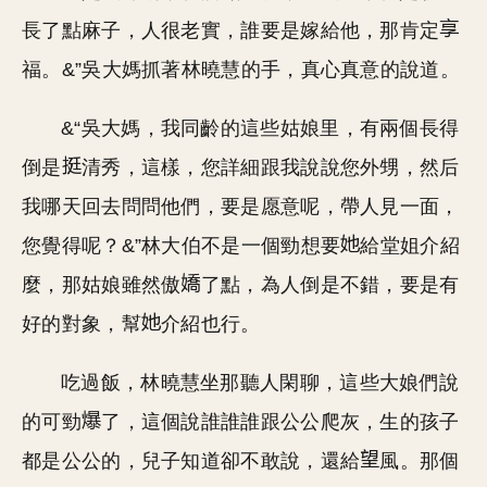
長了點麻子，人很老實，誰要是嫁給他，那肯定
福。&”吳大媽抓著林曉慧的手，真心真意的說道。
&“吳大媽，我同齡的這些姑娘里，有兩個長得
倒是
清秀，這樣，您詳細跟我說說您外甥，然后
我哪天回去問問他們，要是愿意呢，帶人見一面，
您覺得呢？&”林大伯不是一個勁想要
給堂姐介紹
麼，那姑娘雖然傲
了點，為人倒是不錯，要是有
好的對象，幫
介紹也行。
吃過飯，林曉慧坐那聽人閑聊，這些大娘們說
的可勁
了，這個說誰誰誰跟公公爬灰，生的孩子
都是公公的，兒子知道卻不敢說，還給
風。那個