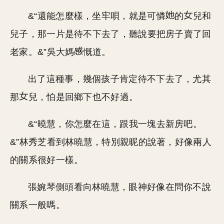
&“還能怎麼樣，坐牢唄，就是可憐
的
兒和
兒子，那一片是待不下去了，聽說要把房子賣了回
老家。&”吳大媽
慨道。
出了這種事，幾個孩子肯定待不下去了，尤其
那
兒，怕是回鄉下也不好過。
&“曉慧，你怎麼在這，跟我一塊去新房吧。
&”林秀芝看到林曉慧，特別親昵的說著，好像兩人
的關系很好一樣。
張婉琴側頭看向林曉慧，眼神好像在問你不說
關系一般嗎。