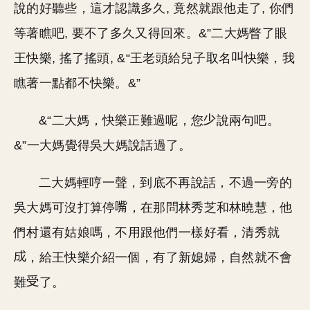
說的好聽些，這才認識多久, 竟然就跟他走了, 你們
等著瞧吧, 要不了多久又得回來。&”二大媽瞥了眼
王快樂, 搖了搖頭, &“王老頭給兒子取名
快樂，我
瞧著一點都不快樂。&”
&“二大媽，快樂正難過呢，您
說兩句吧。
&”一大媽覺得吳大媽說話過了。
二大媽輕哼一聲，到底不再說話，不過一旁的
吳大媽可沒打算停
，在那問林秀芝和林曉慧，他
們村還有姑娘嗎，不用跟他們一樣好看，清秀就
，給王快樂介紹一個，有了新媳婦，自然就不會
難
了。