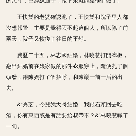
的尺寸，已經練過手，接下來就能給他們做了。
王快樂的老婆確認跑了，王快樂和院子里人都
沒想報警，主要是覺得丟不起這個人，所以除了前
兩天，院子又恢復了往日的平靜。
農歷二十五，林志國結婚，林曉慧打開
柜，
翻出結婚前在娘家做的那件
服穿上，隨便扎了個
頭發，跟陳媽打了個招呼，和陳巖一前一后的出
去。
&“秀芝，今兒我大哥結婚，我跟石頭回去吃
酒，你有東西或是有話要給叔帶不？&”林曉慧喊了
一句。