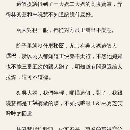
這個提議得到了一大媽二大媽的高度贊賞，弄
得林秀芝和林曉慧不知道該說什麼好。
兩人對視一眼，都從對方眼里看出不樂意。
院子里就沒什麼
，尤其有吳大媽這個大
，所以兩人都知道王快樂不太行，不然他媳婦
也不能三番五次的跟人跑了，明知道有問題還給人
拉煤，這可不道德。
&“吳大媽，我們年輕，哪懂這個，對了，我跟
曉慧都是王
婆做的煤，不如找
呀！&”林秀芝笑
的回道。
林曉慧趕忙點頭，&“可不是，專業的事得
給