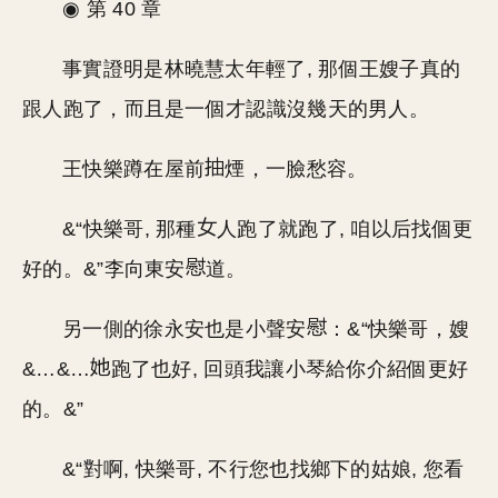
◉ 第 40 章
事實證明是林曉慧太年輕了, 那個王嫂子真的
跟人跑了，而且是一個才認識沒幾天的男人。
王快樂蹲在屋前
煙，一臉愁容。
&“快樂哥, 那種
人跑了就跑了, 咱以后找個更
好的。&”李向東安
道。
另一側的徐永安也是小聲安
：&“快樂哥，嫂
&…&…
跑了也好, 回頭我讓小琴給你介紹個更好
的。&”
&“對啊, 快樂哥, 不行您也找鄉下的姑娘, 您看