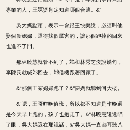
專業的人，王
婆肯定知道哪個合適。&”
吳大媽點頭，表示一會跟王快樂說，必須
他
娶個新媳婦，還得找個厲害的，讓那個跑掉的回來
也進不了門。
那林曉慧就管不到了，
和林秀芝沒說幾句，
李陳氏就喊
回去，
借機跟著回家了。
&“那個王家媳婦跑了？&”陳媽就聽到個大概。
&“嗯，王哥昨晚值班，所以都不知道是昨晚還
是今天早上跑的，孩子也抱走了。&”林曉慧遠遠瞄
了眼，吳大媽還在那說話，&“吳大媽一直都耳聽八