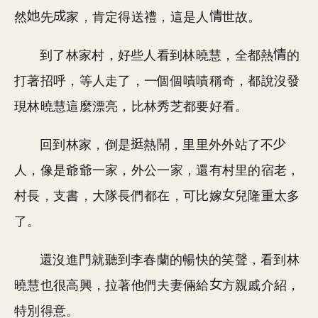
然
先
家，肯定得送禮，這是人
世故。
到了林家村，好些人看到林曉慧，全都熱
的
打著招呼，等人走了，一個個嘖嘖稱奇，都說沒發
現林曉慧這麼漂亮，比林秀芝都要好看。
回到林家，倒是
熱鬧，里里外外站了不
人，像是爺爺一家，外公一家，還有村里的宿老，
村長，支書，大隊長們都在，可比嫁
兒隆重太多
了。
還沒進門就聽到李春蘭的暢快的笑聲，看到林
曉慧也很高興，拉著他們夫妻倆給
方親戚介紹，
特別得意。