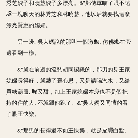
秀芝嫂子和曉慧嫂子多漂亮。&”鄭傳軍瞄了眼不遠
一塊聊天的林秀芝和林曉慧，他以后就要找這麼
漂亮賢惠的媳婦。
另一邊, 吳大媽說的那
一個激
, 仿佛
在旁
邊看到一樣。
&“就在前邊的流兒胡同認識的，那男的見王家
媳婦長得好，就
了歪心思，又是請喝汽水，又給
買糖葫蘆,
又甜，加上王家媳婦本
也不是個把
持的住的人, 不就跟他跑了。&”吳大媽又同
的看
了眼王快樂。
&“那男的長得還不如王快樂，就是皮
白點,