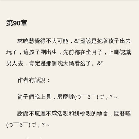
第90章
林曉慧覺得不大可能，&“應該是抱著孩子出去
玩了，這孩子剛出生，先前都在坐月子，上哪認識
男人去，肯定是那個沈大媽看岔了。&”
作者有話說：
筒子們晚上見，麼麼噠(づ￣3￣)づ╭?～
謝謝不瘋魔不
活親和餅桃親的地雷，麼麼噠
(づ￣3￣)づ╭?～