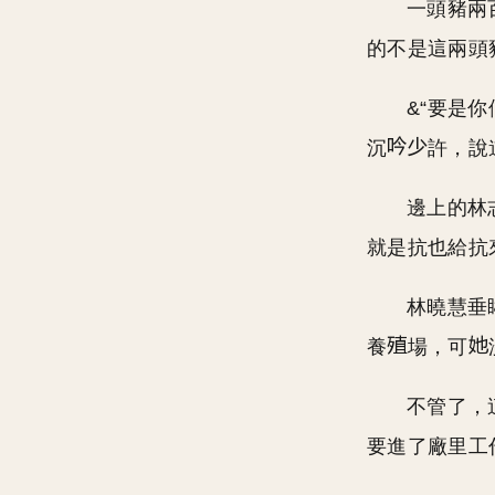
一頭豬兩
的不是這兩頭
&“要是
沉
許，說
邊上的林
就是抗也給抗
林曉慧垂
養
場，可
不管了，
要進了廠里工