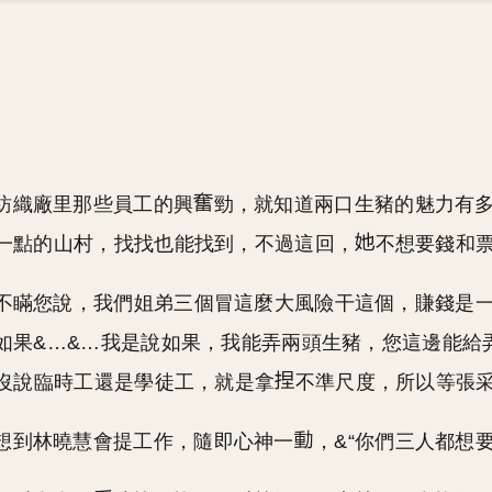
紡織廠里那些員工的興
勁，就知道兩口生豬的魅力有
一點的山村，找找也能找到，不過這回，
不想要錢和
，不瞞您說，我們姐弟三個冒這麼大風險干這個，賺錢是
如果&…&…我是說如果，我能弄兩頭生豬，您這邊能給
意沒說臨時工還是學徒工，就是拿
不準尺度，所以等張
想到林曉慧會提工作，隨即心神一
，&“你們三人都想要