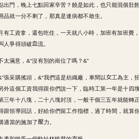
點出門，晚上七點回家辛苦？饒是如此，也只能混個肚
用品就一分不剩了，那真是連病都不敢生。
月有工資拿，還包吃住，一天就八小時，加班有加班費
人爭得頭破
流。
不太滿意，&“沒有別的崗位了嗎？&”
。&”張采購搖頭，&“我們這是紡織廠，車間以
工為主，
另外這個工資我得跟你們說一下，臨時工第一年是十四
第三年十八塊，二十八塊封頂，一般干個三五年就能轉
得跟領導回話，好給你們留工作指標，過了時間，就算
采購適當的施加了
力。