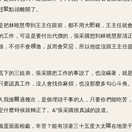
趕
點頭離開了。
是把林曉慧帶到王主任跟前，都不用大
豬，王主任就
的工作，可這是要付出代價的，張采購想到林曉慧那清
娘，不但不會
激，反而會
惡，所以他從沒跟王主任
底下的三姐弟，張采購把工作的事說了，也沒瞞著，就
只要認真工作，沒人會找你麻煩，也沒那麼多勾心斗角
這人我接
過幾次，是個埋頭干事的人，只要你們能吃苦
定什麼時候就轉正了。&”張采購很真誠的說道。
鐵蛋面面相覷，辛苦？能有頂著三十五度大太
在地里