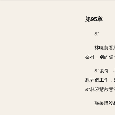
第95章
&”
林曉慧看
岙村，別的偏
&“張哥
想弄個工作，
&”林曉慧故
張采購沒