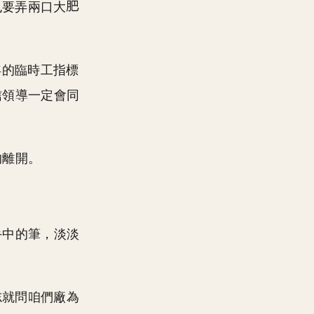
也要弄兩口大
年的臨時工指標
信領導一定會同
的離開。
手中的筆，淡淡
志就問咱們廠為