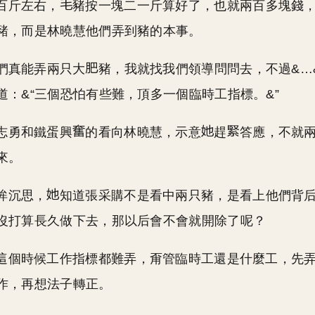
百斤左右，
豬按一塊二一斤算好了，也就兩百多塊錢
豬，而是林曉慧他們弄到豬的本事。
你們真能弄兩只大
豬，我就找我們領導問問去，不過&…&
道：&“三個恐怕有些難，頂多一個臨時工指標。&”
志勇和鐵蛋興
的看向林曉慧，示意
趕
答應，不就
來。
眸沉思，
知道張采購不是看中兩只豬，是看上他們背
沒打算長久做下去，那以后會不會就開除了呢？
這個時候工作指標都難弄，甭管臨時工還是什麼工，先
作，再想法子轉正。