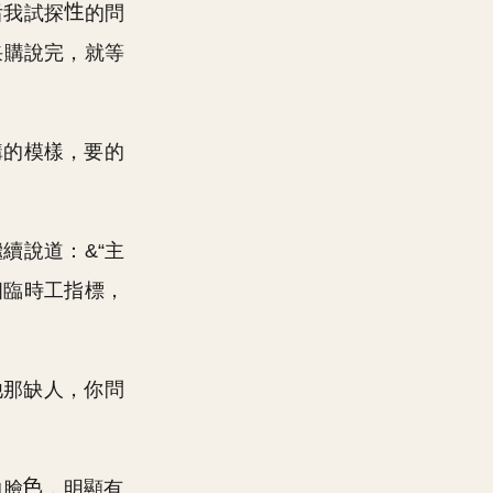
后我試探
的問
采購說完，就等
購的模樣，要的
續說道：&“主
個臨時工指標，
他那缺人，你問
的臉
，明顯有