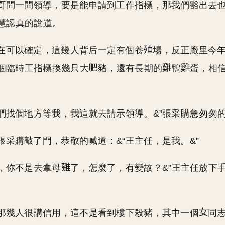
張哥問一問領導，要是能申請到工作指標，那我們豁出去
曉慧認真的說道。
在可以確定，這幾人背后一定有個養
場，反正廠里今
個臨時工指標換幾只大
豬，還有長期的
鴨
蛋，相
你們找個地方等我，我這就去請示領導。&”張采購急匆匆
張采購敲了門，恭敬的喊道：&“王主任，是我。&”
啊，你不是去拿母
了，怎麼了，有變故？&”王主任放下
，那幾人很講信用，這不是看到樓下殺豬，其中一個
同