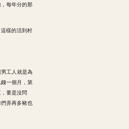
飽，每年分的那
，這樣的活到村
招男工人就是為
塊錢一個月，第
正，要是沒問
你們弄再多豬也