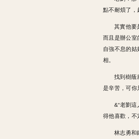
點不耐煩了，
其實他要
而且是辦公室
自強不息的姑
相。
找到樹蔭
是辛苦，可你
&“老劉
得他喜歡，不
林志勇和