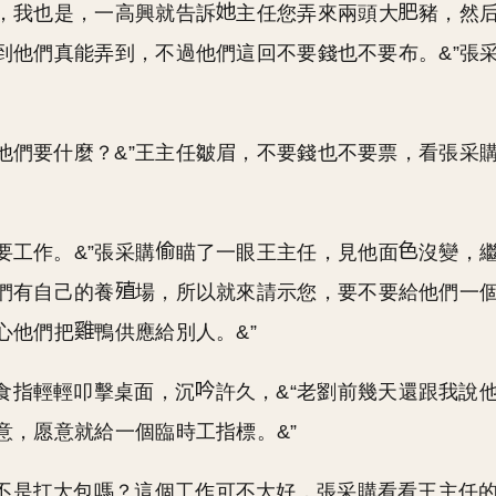
，我也是，一高興就告訴
主任您弄來兩頭大
豬，然
到他們真能弄到，不過他們這回不要錢也不要布。&”張
。
那他們要什麼？&”王主任皺眉，不要錢也不要票，看張采
。
要工作。&”張采購
瞄了一眼王主任，見他面
沒變，繼
們有自己的養
場，所以就來請示您，要不要給他們一
心他們把
鴨供應給別人。&”
食指輕輕叩擊桌面，沉
許久，&“老劉前幾天還跟我說
意，愿意就給一個臨時工指標。&”
不是扛大包嗎？這個工作可不大好，張采購看看王主任