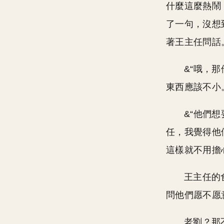
什麼這麼熱鬧
了一句，沒想
著王主任問話
&“哦，
東西應該不小
&“他們想
任，我覺得他
這樣就不用擔
王主任的
問他們愿不愿
老劉？那