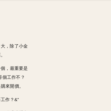
多大，除了小金
票。
一個，最重要是
弄個工作不？
采購來開價。
工作？&”