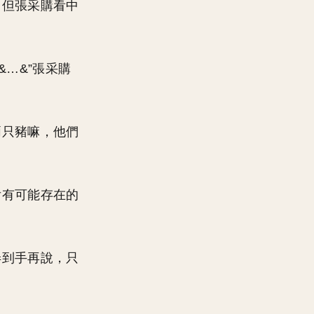
，但張采購看中
…&”張采購
兩只豬嘛，他們
后有可能存在的
弄到手再說，只