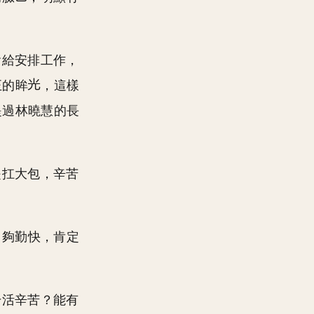
會給安排工作，
正的眸
，這樣
提過林曉慧的長
是扛大包，辛苦
。
，夠勤快，肯定
干活辛苦？能有