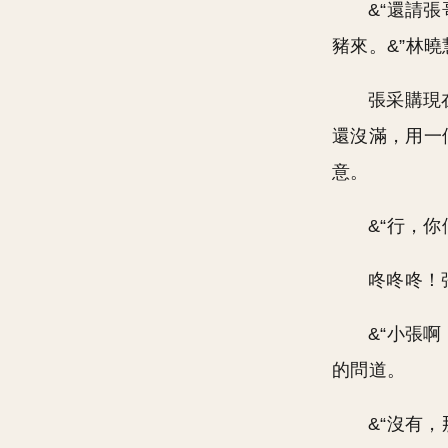
&“還請
豬來。&”林
張采購現
還沒滿，用一
意。
&“行，
咚咚咚！
&“小張
的問道。
&“沒有