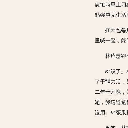
農忙時早上四
點錢買完生活
扛大包每
里喊一聲，能
林曉慧卻
&“沒了
了干
力活，
二年十六塊，
題，我這邊還
沒用。&”張