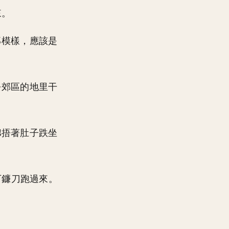
來。
那模樣，應該是
去郊區的地里干
捂著肚子跌坐
。
下鐮刀跑過來。