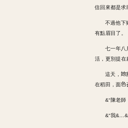
信回來都是求
不過他下
有點眉目了。
七一年八
活，更別提在
這天，
在稻田，面
&“陳老
&“我&