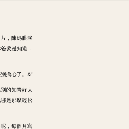
照片，陳媽眼淚
你爸要是知道，
別擔心了。&”
比別的知青好太
地哪是那麼輕松
慘呢，每個月寫