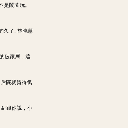
可不是鬧著玩。
的久了, 林曉慧
買的破家
，這
進后院就覺得氣
。
&“跟你說，小