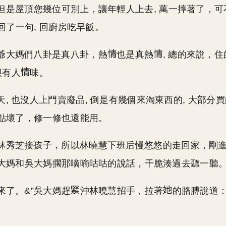
但是屋頂您幾位可別上，讓年輕人上去, 萬一摔著了，
回了一句, 回廚房吃早飯。
爺大媽們八卦是真八卦，熱
也是真熱
, 總的來說，住
很有人
味。
天, 也沒人上門賣廢品, 倒是有幾個來淘東西的, 大部分
點壞了，修一修也還能用。
林秀芝接孩子，所以林曉慧下班后慢悠悠的走回家，剛
大媽和吳大媽擱那嘀嘀咕咕的說話，干脆湊過去聽一聽
來了。&”吳大媽趕
沖林曉慧招手，拉著
的胳膊說道：