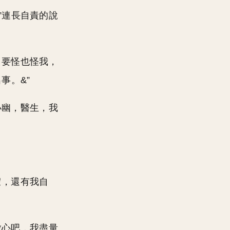
”連長自責的說
，要怪也怪我，
事。&”
小幽，醫生，我
。
假，還有我自
放心吧，我盡量