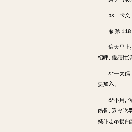
ps：卡
◉ 第 118
這天早上
招呼, 繼續忙
&“一大媽
要加
。
&“不用
筋骨, 還沒吃早
媽斗志昂揚的