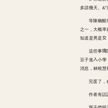
多請幾天。&”
等陳幽醒
之一，大概率
知道是男是
這些事
豆子進
小學
消息，林曉慧
完蛋了，
作者有話
寶子們明