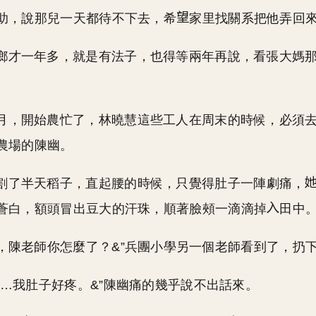
助，說那兒一天都待不下去，希
家里找關系把他弄回
鄉才一年多，就是有法子，也得等兩年再說，看張大媽
月，開始農忙了，林曉慧這些工人在周末的時候，必須
農場的陳幽。
割了半天稻子，直起腰的時候，只覺得肚子一陣劇痛，
蒼白，額頭冒出豆大的汗珠，順著臉頰一滴滴掉
田中
師，陳老師你怎麼了？&”兵團小學另一個老師看到了，扔
…&…我肚子好疼。&”陳幽痛的幾乎說不出話來。