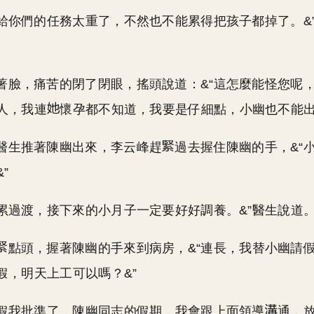
，給你們的任務太重了，不然也不能累得把孩子都掉了。&
著臉，痛苦的閉了閉眼，搖頭說道：&“這怎麼能怪您呢
人，我連
懷孕都不知道，我要是仔細點，小幽也不能出
醫生推著陳幽出來，李云峰趕
過去握住陳幽的手，&“
”
勞累過渡，接下來的小月子一定要好好調養。&”醫生說道
點頭，握著陳幽的手來到病房，&“連長，我替小幽請
假，明天上工可以嗎？&”
個假我批準了，陳幽同志的假期，我會跟上面領導
通，