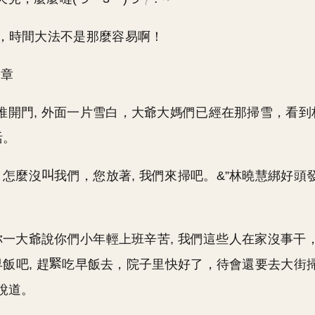
文，時間大法不是那麼容易啊！
 章
推開門, 外面一片雪白，大爺大媽們已經在那掃雪，看到
活。
, 怎麼沒
我們，您放著, 我們來掃吧。&”林曉慧綁好頭發
, 你一大爺說你們小年輕上班辛苦, 我們這些人在家沒事干
飯吧, 趕
吃早飯去，院子里快好了，待會還要去大街掃
說道。