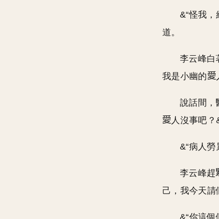
&“怪我
道。
李云峰白
我是小幽的
說話間，
人沒事吧？&
&“病人
李云峰趕
己，我今天請
&“你這