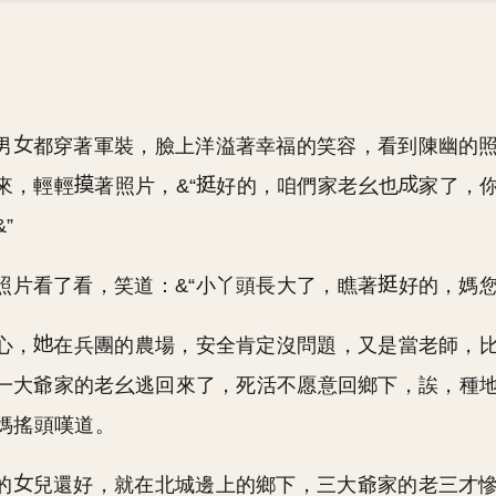
男
都穿著軍裝，臉上洋溢著幸福的笑容，看到陳幽的
來，輕輕
著照片，&“
好的，咱們家老幺也
家了，
”
照片看了看，笑道：&“小丫頭長大了，瞧著
好的，媽您
心，
在兵團的農場，安全肯定沒問題，又是當老師，
一大爺家的老幺逃回來了，死活不愿意回鄉下，誒，種
陳媽搖頭嘆道。
的
兒還好，就在北城邊上的鄉下，三大爺家的老三才