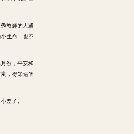
優秀教師的人選
的小生命，也不
九月份，平安和
陳嵐，得知這個
開小差了。