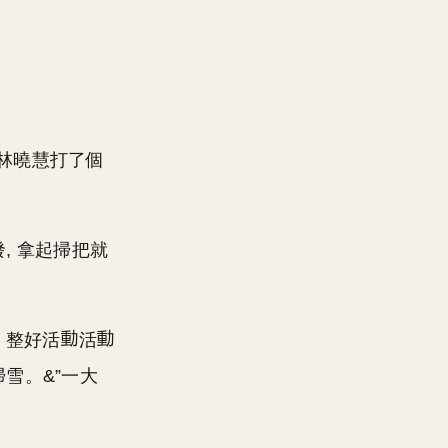
林曉慧打了個
, 拿起掃把就
，整好活
活
雪。&”一大