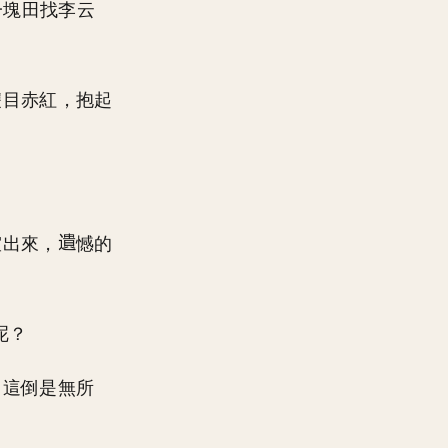
一塊田找李云
雙目赤紅，抱起
室出來，
憾的
呢？
，這倒是無所