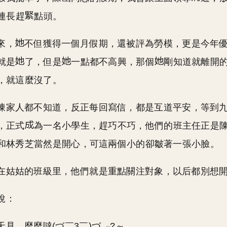
連長趕
點頭。
來，
不但獲得一個月假期，還被評為勞模，更是今年
就是
了，但是
一點都不高興，那個
剛知道就離開
，就這麼沒了。
陳家人都不知道，反正每回寫信，都是互道平安，等到
，正式
為一名小學生，趕巧不巧，他們的班主任正是
和林秀芝當然是開心，可這兩個小的卻皺著一張小臉。
在姑姑的班級里，他們就是重點關注對象，以后都別想
說：
天見，麼麼噠(づ￣3￣)づ╭?～