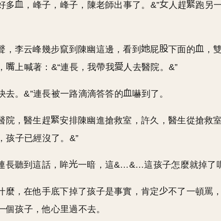
好多
，峰子，峰子，陳老師出事了。&”
人趕
跑另
聲，李云峰幾步竄到陳幽這邊，看到
屁
下面的
，
，
上喊著：&“連長，我帶我
人去醫院。&”
，快去。&”連長被一路滴滴答答的
嚇到了。
醫院，醫生趕
安排陳幽進搶救室，許久，醫生從搶救
，孩子已經沒了。&”
連長聽到這話，眸
一暗，這&…&…這孩子怎麼就掉了
什麼，在他手底下掉了孩子是事實，肯定
不了一頓罵
一個孩子，他心里過不去。