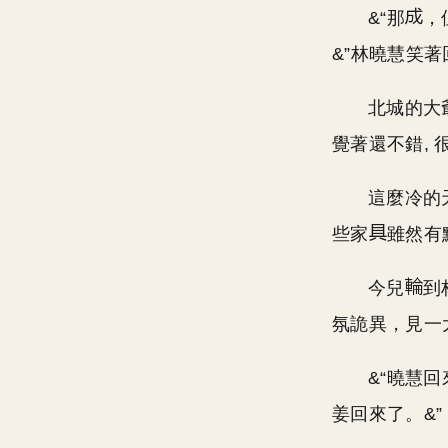
&“那
，
&”林曉慧笑著
北城的大
覺著還不錯, 
這麼冷的
些家
雖然有
今兒
到
氛詭異，見一
&“曉慧回
姜回來了。&”