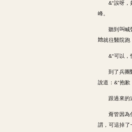
&“誒呀，
峰。
聽到
喊
就往醫院跑
&“可以
到了兵團
說道：&“抱歉
跟過來的
甭管因為
謂，可這掉了