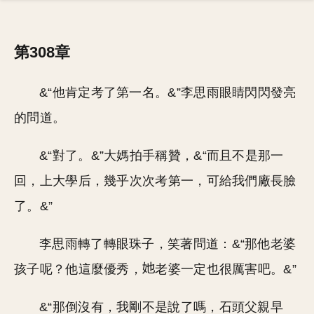
第308章
&“他肯定考了第一名。&”李思雨眼睛閃閃發亮
的問道。
&“對了。&”大媽拍手稱贊，&“而且不是那一
回，上大學后，幾乎次次考第一，可給我們廠長臉
了。&”
李思雨轉了轉眼珠子，笑著問道：&“那他老婆
孩子呢？他這麼優秀，
老婆一定也很厲害吧。&”
&“那倒沒有，我剛不是說了嗎，石頭父親早