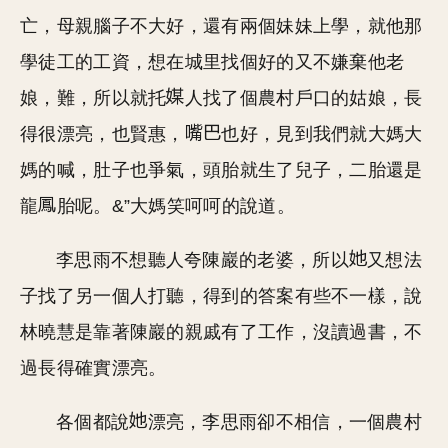
亡，母親腦子不大好，還有兩個妹妹上學，就他那
學徒工的工資，想在城里找個好的又不嫌棄他老
娘，難，所以就托
人找了個農村戶口的姑娘，長
得很漂亮，也賢惠，
也好，見到我們就大媽大
媽的喊，肚子也爭氣，頭胎就生了兒子，二胎還是
龍
胎呢。&”大媽笑呵呵的說道。
李思雨不想聽人夸陳巖的老婆，所以
又想法
子找了另一個人打聽，得到的答案有些不一樣，說
林曉慧是靠著陳巖的親戚有了工作，沒讀過書，不
過長得確實漂亮。
各個都說
漂亮，李思雨卻不相信，一個農村