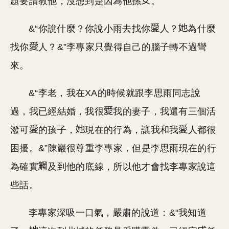
題要請教他，沒想到是因為他孫
。
&“你說什麼？你說小雨去找你
人？
為什麼
找你
人？&”李專家只覺得自己的腦子轉不過彎
來。
&“李老，我在XA的時候就跟李思雨同志說
過，我已經結婚，我很
我的妻子，我還有三個活
潑可
的孩子，
現在的行為，讓我和我
人都很
困擾。&”陳巖很尊重李專家，但是李思雨現在的行
為確實
及到他的底線，所以他才會找李專家說這
些話。
李專家深吸一口氣，嚴肅的說道：&“我知道