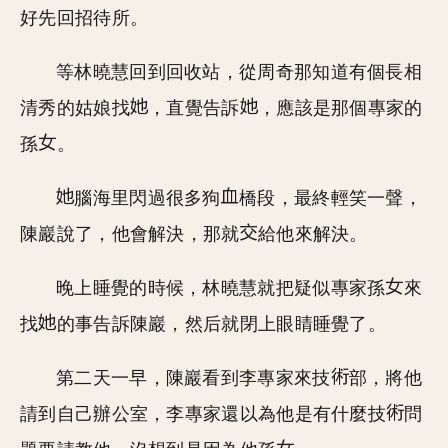
好先回招待所。
等林曉慧回到回收站，從周奇那知道有個長相
清秀的姑娘找
，直覺告訴
，應該是那個專家的
孫
。
腦海里閃過很多狗
橋段，最終輕笑一聲，
陳巖說了，他會解決，那就
給他來解決。
晚上睡覺的時候，林曉慧就把疑似專家孫
來
找
的事告訴陳巖，然后就閉上眼睛睡覺了。
第二天一早，陳巖看到李專家來技
部，將他
請到自己辦公室，李專家還以為他是有什麼技
問