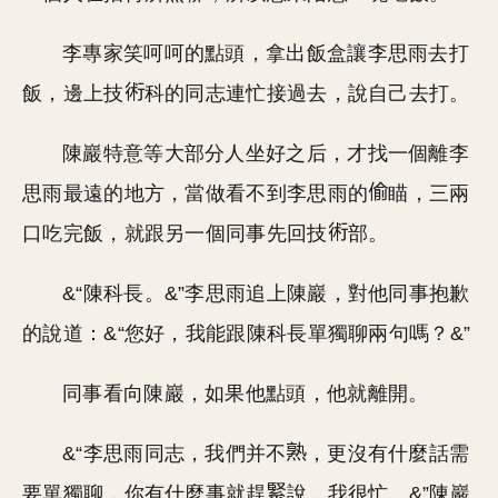
李專家笑呵呵的點頭，拿出飯盒讓李思雨去打
飯，邊上技
科的同志連忙接過去，說自己去打。
陳巖特意等大部分人坐好之后，才找一個離李
思雨最遠的地方，當做看不到李思雨的
瞄，三兩
口吃完飯，就跟另一個同事先回技
部。
&“陳科長。&”李思雨追上陳巖，對他同事抱歉
的說道：&“您好，我能跟陳科長單獨聊兩句嗎？&”
同事看向陳巖，如果他點頭，他就離開。
&“李思雨同志，我們并不
，更沒有什麼話需
要單獨聊，你有什麼事就趕
說，我很忙。&”陳巖