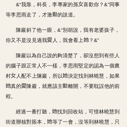
&“我靠，科長，李專家的孫
喜歡你？&”同事
等李思雨走了，才激
的說道。
陳巖斜了他一眼，&“別胡說，我有老婆孩子，
你又不是沒見過我
人，我會看上
？&”
陳巖以為自己說的夠清楚了，卻沒想到有些人
的腦子跟正常人不一樣，李思雨堅定的認為一個農
村
人配不上陳巖，所以
決定找到林曉慧，如果
真的
陳巖，就應該主
離開，不要耽誤他的前
程。
經過一番打聽，
找到回收站，可惜林曉慧到
街道辦核對賬本，
等了一會，沒等到林曉慧，只