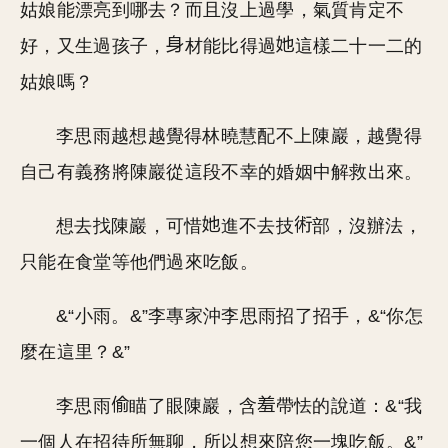
姑娘能漂亮到哪去？而且沒上過學，氣質肯定不
好，又生過孩子，
材能比得過
這樣二十一二的
姑娘嗎？
李思雨越想越覺得林曉慧配不上陳巖，越覺得
自己有義務將陳巖從這段不幸的婚姻中解救出來。
想去找陳巖，可惜
進不去技
部，沒辦法，
只能在食堂等他們過來吃飯。
&“小雨。&”李專家沖李思雨招了招手，&“你怎
麼在這里？&”
李思雨
瞄了眼陳巖，含
帶怯的說道：&“我
一個人在招待所無聊，所以想來陪您一塊吃飯。&”