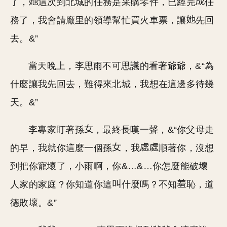
了，
這次到北城的任務是采購零件，已經完
任
務了，我會請廠里的領導幫忙買火車票，讓
先回
去。&”
當天晚上，李思雨不可思議的看著爺爺，&“為
什麼讓我先回去，難得來北城，我想在這邊多待幾
天。&”
李專家盯著孫
，最終長嘆一聲，&“你父母走
的早，我就你這麼一個孫
，我
順著你，沒想
到把你寵壞了，小雨啊，你&…&…你怎麼能破壞
人家的家庭？你知道你這
什麼嗎？不知
恥，道
德敗壞。&”