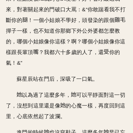
來，對著關起來的門破口大罵：&“你敢踹看我不打
斷你的
！一個小姑娘不學好，頭發染的跟個
撣子一樣，也不知道你那鄉下外公外婆都怎麼教
的，哪個小姑娘像你這樣？啊？哪個小姑娘像你這
樣跟長輩頂
？我都六十多歲的人了，還
你的
氣！&”
蘇星辰站在門后，深吸了一口氣。
以為過了這麼多年，
可以平靜面對這一切
了，沒想到這里還是像
的心魔一樣，再度回到這
里，心底依然起了波瀾。
進門的時候
也沒穿鞋子，這麼多年
早已忘