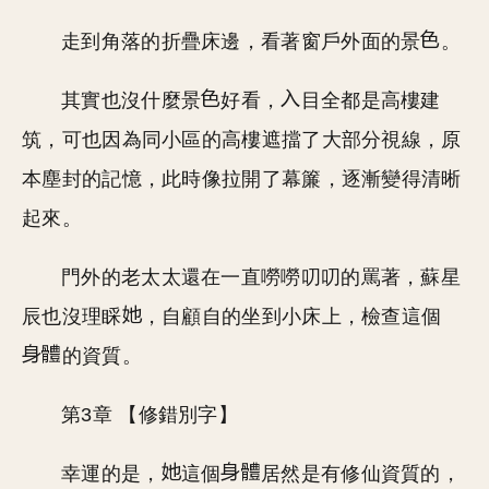
走到角落的折疊床邊，看著窗戶外面的景
。
其實也沒什麼景
好看，
目全都是高樓建
筑，可也因為同小區的高樓遮擋了大部分視線，原
本塵封的記憶，此時像拉開了幕簾，逐漸變得清晰
起來。
門外的老太太還在一直嘮嘮叨叨的罵著，蘇星
辰也沒理睬
，自顧自的坐到小床上，檢查這個
的資質。
第3章 【修錯別字】
幸運的是，
這個
居然是有修仙資質的，