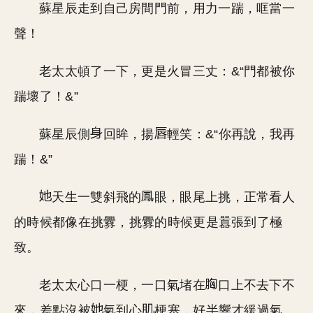
蘇星辰走到自己房間門前，用力一踹，哐當一
聲！
老太太頓了一下，更是火冒三丈：&“門都被你
踹壞了！&”
蘇星辰側
回眸，揚
輕笑：&“你再說，我再
踹！&”
天生一雙斜飛的
眼，眼尾上挑，正常看人
的時候都像在挑釁，挑釁的時候更是囂張到了極
致。
老太太心口一梗，一口氣堵在
口上不去下不
來，差點沒被
氣到心
梗塞，好半響才緩過氣