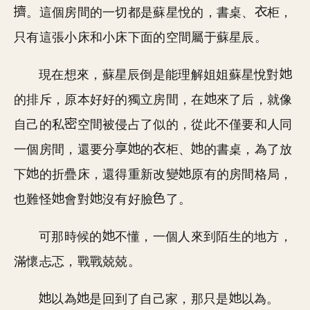
。這個房間的一切都是蘇星悅的，書桌、
柜，
只有這張小床和小床下面的空間屬于蘇星辰。
現在想來，蘇星辰倒是能理解姐姐蘇星悅對
的排斥，原本好好的獨立房間，在
來了后，就像
自己的私
空間被侵占了似的，從此不僅要和人同
一個房間，還要分
的
柜、
的書桌，為了放
下
的折疊床，還得重新改變
原有的房間格局，
也難怪
會對
沒有好臉
了。
可那時候的
不懂，一個人來到陌生的地方，
滿懷忐忑，戰戰兢兢。
以為
是回到了自己家，那只是
以為。