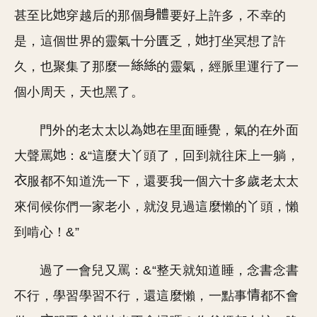
甚至比
穿越后的那個
要好上許多，不幸的
是，這個世界的靈氣十分匱乏，
打坐冥想了許
久，也聚集了那麼一
的靈氣，經脈里運行了一
個小周天，天也黑了。
門外的老太太以為
在里面睡覺，氣的在外面
大聲罵
：&“這麼大丫頭了，回到就往床上一躺，
服都不知道洗一下，還要我一個六十多歲老太太
來伺候你們一家老小，就沒見過這麼懶的丫頭，懶
到啃心！&”
過了一會兒又罵：&“整天就知道睡，念書念書
不行，學習學習不行，還這麼懶，一點事
都不會