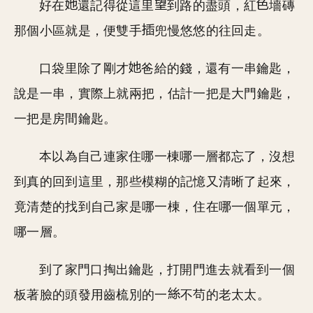
好在
還記得從這里
到路的盡頭，紅
墻磚
那個小區就是，便雙手
兜慢悠悠的往回走。
口袋里除了剛才
爸給的錢，還有一串鑰匙，
說是一串，實際上就兩把，估計一把是大門鑰匙，
一把是房間鑰匙。
本以為自己連家住哪一棟哪一層都忘了，沒想
到真的回到這里，那些模糊的記憶又清晰了起來，
竟清楚的找到自己家是哪一棟，住在哪一個單元，
哪一層。
到了家門口掏出鑰匙，打開門進去就看到一個
板著臉的頭發用齒梳別的一
不茍的老太太。