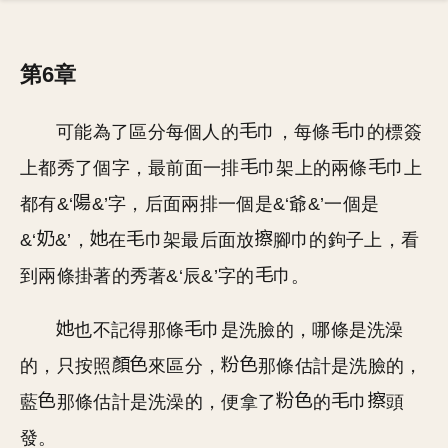
第6章
可能為了區分每個人的
巾，每條
巾的標簽
上都秀了個字，最前面一排
巾架上的兩條
巾上
都有&‘
&’字，后面兩排一個是&‘爺&’一個是
&‘
&’，
在
巾架最后面放
腳巾的鉤子上，看
到兩條掛著的秀著&‘辰&’字的
巾。
也不記得那條
巾是洗臉的，哪條是洗澡
的，只按照
來區分，
那條估計是洗臉的，
藍
那條估計是洗澡的，便拿了
的
巾
頭
發。