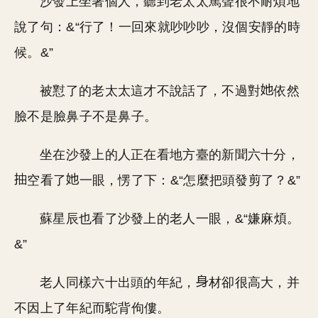
沙發上坐著個人，聽到老太太罵聲很不耐煩地
說了句：&“行了！一回來就吵吵吵，沒個安靜的時
候。&”
被懟了的老太太這才不說話了，不過對
依然
臉不是臉鼻子不是鼻子。
坐在沙發上的人正在看地方臺的新聞六十分，
空看了
一眼，愣了下：&“怎麼把頭發剪了？&”
蘇星辰也看了沙發上的老人一眼，&“嫌麻煩。
&”
老人同樣六十出頭的年紀，
材卻很高大，并
不因上了年紀而駝背佝僂。