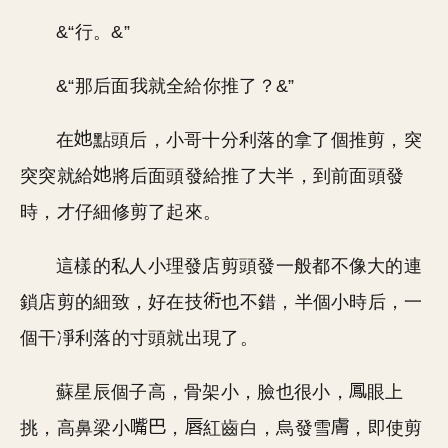
&“行。&”
&“那后面我就全給你推了？&”
在
點頭后，小哥十分利落的拿了個推剪，突
突突就給
將后面頭發給推了大半，到前面頭發
時，才仔細修剪了起來。
這樣的私人小理發店剪頭發一般都不像大的連
鎖店剪的細致，好在技
也不錯，半個小時后，一
個干凈利落的寸頭就出現了。
蘇星辰個子高，骨架小，臉也很小，
眼上
挑，高鼻梁小
，
紅齒白，烏發雪
，即使剪