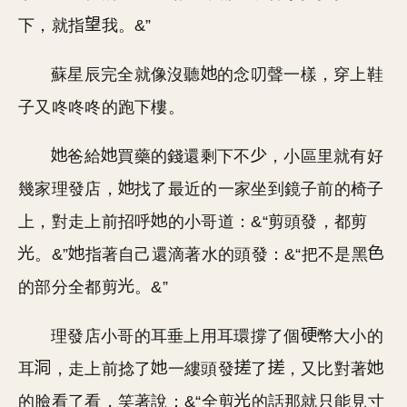
下，就指
我。&”
蘇星辰完全就像沒聽
的念叨聲一樣，穿上鞋
子又咚咚咚的跑下樓。
爸給
買藥的錢還剩下不
，小區里就有好
幾家理發店，
找了最近的一家坐到鏡子前的椅子
上，對走上前招呼
的小哥道：&“剪頭發，都剪
。&”
指著自己還滴著水的頭發：&“把不是黑
的部分全都剪
。&”
理發店小哥的耳垂上用耳環撐了個
幣大小的
耳
，走上前捻了
一縷頭發
了
，又比對著
的臉看了看，笑著說：&“全剪
的話那就只能見寸