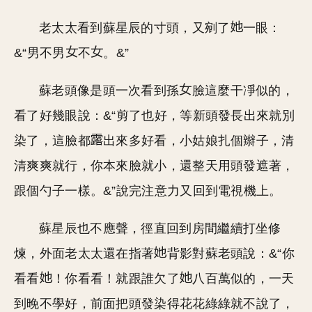
老太太看到蘇星辰的寸頭，又剜了
一眼：
&“男不男
不
。&”
蘇老頭像是頭一次看到孫
臉這麼干凈似的，
看了好幾眼說：&“剪了也好，等新頭發長出來就別
染了，這臉都
出來多好看，小姑娘扎個辮子，清
清爽爽就行，你本來臉就小，還整天用頭發遮著，
跟個勺子一樣。&”說完注意力又回到電視機上。
蘇星辰也不應聲，徑直回到房間繼續打坐修
煉，外面老太太還在指著
背影對蘇老頭說：&“你
看看
！你看看！就跟誰欠了
八百萬似的，一天
到晚不學好，前面把頭發染得花花綠綠就不說了，