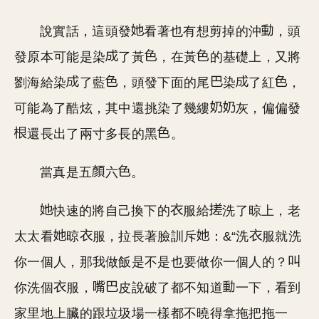
說實話，這頭發
看著也有想剪掉的沖
，頭
發原本可能是染
了黃
，在黃
的基礎上，又將
劉海給染
了藍
，頭發下面的尾
染
了紅
，
可能為了酷炫，其中還挑染了幾縷
灰，偏偏發
還長出了兩寸多長的黑
。
當真是五
六
。
快速的將自己換下的
服給
洗了晾上，老
太太看
晾
服，拉長著臉訓斥
：&“洗
服就洗
你一個人，那我做飯是不是也要做你一個人的？
你洗個
服，
皮說破了都不知道
一下，看到
家里地上臟的跟垃圾場一樣都不曉得拿拖把拖一