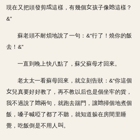
現在又把頭發剪
這樣，有幾個
孩子像
這樣？
&”
蘇老頭不耐煩地說了一句：&“行了！燒你的飯
去！&”
一直到晚上快八點了，蘇父蘇母才回來。
老太太一看蘇母回來，就立刻告狀：&“你這個
兒真要好好教了，再不教以后也是個坐牢的貨，
我不過說了
兩句，就跑去踹門，讓
掃個地煮個
飯，嗓子喊啞了都了不聽，就知道躲在房間里睡
覺，吃飯倒是不用人
。