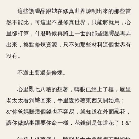
這些護
品跟
在修真世界煉制出來的那些當
然不能比，可這里不是修真世界，只能將就用，心
里卻打算，什麼時候再將上一世的那些護
品再弄
出來，換點修煉資源，只不知那些材料這個世界有
沒有。
不過主要還是修煉。
心里
七八糟的想著，轉眼已經上了樓，屋里
老太太看到
回來，手里還拎著東西又開始罵：
&“你爸媽賺幾個錢也不容易，就知道在外面
花，
讓你做點事跟要你命一樣，花錢倒是知道花了！&”