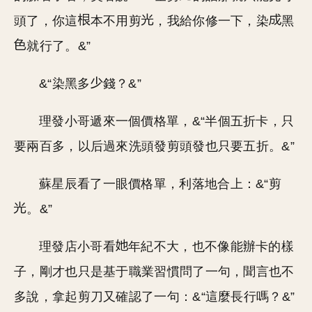
頭了，你這
本不用剪
，我給你修一下，染
黑
就行了。&”
&“染黑多
錢？&”
理發小哥遞來一個價格單，&“半個五折卡，只
要兩百多，以后過來洗頭發剪頭發也只要五折。&”
蘇星辰看了一眼價格單，利落地合上：&“剪
。&”
理發店小哥看
年紀不大，也不像能辦卡的樣
子，剛才也只是基于職業習慣問了一句，聞言也不
多說，拿起剪刀又確認了一句：&“這麼長行嗎？&”