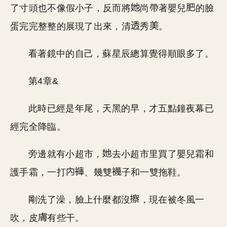
了寸頭也不像假小子，反而將
尚帶著嬰兒
的臉
蛋完完整整的展現了出來，清
秀
。
看著鏡中的自己，蘇星辰總算覺得順眼多了。
第4章&
此時已經是年尾，天黑的早，才五點鐘夜幕已
經完全降臨。
旁邊就有小超市，
去小超市里買了嬰兒霜和
護手霜，一打
、幾雙
子和一雙拖鞋。
剛洗了澡，臉上什麼都沒
，現在被冬風一
吹，皮
有些干。