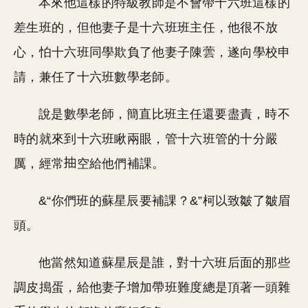
本來他這樣的特級教師是不會帶十六班這樣的
差生班的，但他妻子是十六班班主任，他很不放
心，怕十六班同學欺負了他妻子陳蕓，遂向學校申
請，兼任了十六班數學老師。
說是數學老師，簡直比班主任還要盡責，時不
時的就來到十六班瞅兩眼，管十六班管的十分嚴
厲，經常
空給他們補課。
&“你們班的蘇星辰要補課？&”柯以致皺了皺眉
頭。
他當然知道蘇星辰是誰，對十六班后面的那些
調皮搗蛋，給他妻子增加帶班難度總是頂著一頭雜