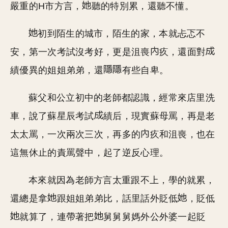
嚴重的H市方言，
聽的特別累，還聽不懂。
初到陌生的城市，陌生的家，本就忐忑不
安，第一次考試沒考好，更是沮喪
疚，還面對
績優異的姐姐弟弟，還
有些自卑。
蘇父和公立初中的老師都認識，經常來店里洗
車，說了蘇星辰考試
績后，現實蘇母罵，再是老
太太罵，一次兩次三次，再多的
疚和沮喪，也在
這無休止的責罵聲中，起了逆反心理。
本來就因為老師方言太重跟不上，學的就累，
還總是拿
跟姐姐弟弟比，話里話外貶低
，貶低
就算了，連帶著把
舅舅舅媽外公外婆一起貶