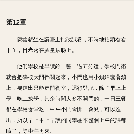
第12章
陳蕓就坐在講臺上批改試卷，不時地抬頭看看
下面，目
落在蘇星辰臉上。
他們學校是早讀鈴一響，過五分鐘，學校門衛
就會把學校大門都關起來，小門也用小鎖給套著鎖
上，要進出只能走門衛室，還得登記，除了早上上
學，晚上放學，其余時間大多不開門的，一日三餐
都在學校食堂吃，中午小門會開一會兒，可以進
出，所以早上不上早讀的同學基本整個上午的課都
曠了，等中午再來。