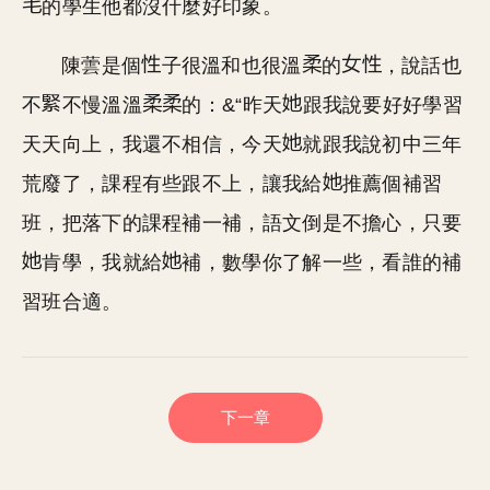
的學生他都沒什麼好印象。
陳蕓是個
子很溫和也很溫
的
，說話也
不
不慢溫溫
的：&“昨天
跟我說要好好學習
天天向上，我還不相信，今天
就跟我說初中三年
荒廢了，課程有些跟不上，讓我給
推薦個補習
班，把落下的課程補一補，語文倒是不擔心，只要
肯學，我就給
補，數學你了解一些，看誰的補
習班合適。
下一章