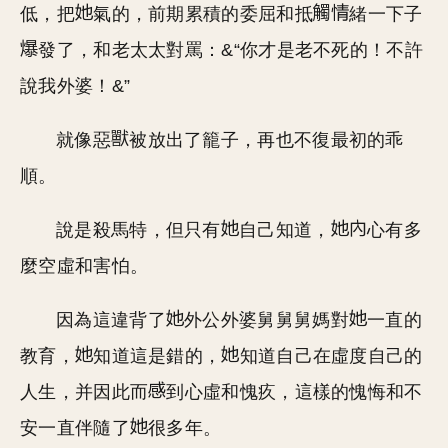
低，把
氣的，前期累積的委屈和抵
緒一下子
發了，和老太太對罵：&“你才是老不死的！不許
說我外婆！&”
就像惡
被放出了籠子，再也不復最初的乖
順。
說是殺馬特，但只有
自己知道，
心有多
麼空虛和害怕。
因為這違背了
外公外婆舅舅舅媽對
一直的
教育，
知道這是錯的，
知道自己在虛度自己的
人生，并因此而
到心虛和愧疚，這樣的愧悔和不
安一直伴隨了
很多年。