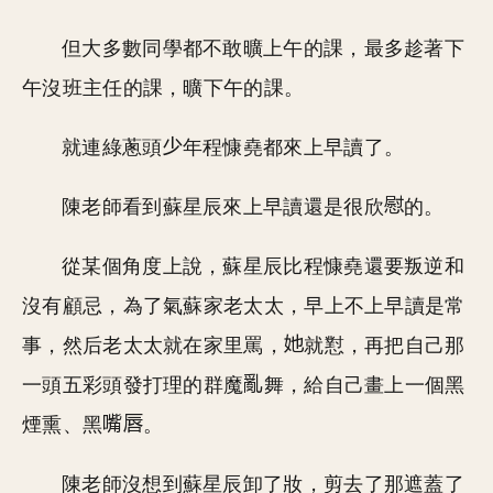
但大多數同學都不敢曠上午的課，最多趁著下
午沒班主任的課，曠下午的課。
就連綠蔥頭
年程慷堯都來上早讀了。
陳老師看到蘇星辰來上早讀還是很欣
的。
從某個角度上說，蘇星辰比程慷堯還要叛逆和
沒有顧忌，為了氣蘇家老太太，早上不上早讀是常
事，然后老太太就在家里罵，
就懟，再把自己那
一頭五彩頭發打理的群魔
舞，給自己畫上一個黑
煙熏、黑
。
陳老師沒想到蘇星辰卸了妝，剪去了那遮蓋了