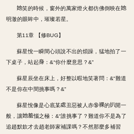
笑的時候，窗外的萬家燈火都仿佛倒映在
明澈的眼眸中，璀璨若星。
第11章 【修BUG】
蘇星悅一瞬間心頭說不出的煩躁，猛地拍了一
下桌子，站起
：&“你什麼意思？&”
蘇星辰坐在床上，好整以暇地笑著問：&“難道
不是你在中間挑事嗎？&”
蘇星悅像是心底某
丑惡被人赤🔞
的
開一
般，讓
惱之極：&“誰挑事了？難道你不是為了
追趙默欽才去趙老師家補課嗎？不然那麼多補習