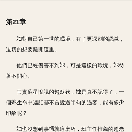
第21章
對自己第一世的
境，有了更深刻的認識，
迫切的想要離開這里。
他們已經傷害不到
，可是這樣的環境，
待
著不開心。
其實蘇星悅說的趙默欽，
是真不記得了，一
個
生命中連話都不曾說過半句的過客，能有多
印象呢？
也沒想到事
就這麼巧，班主任推薦的趙老