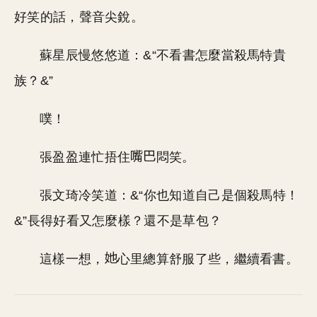
好笑的話，聲音尖銳。
蘇星辰慢悠悠道：&“不看書怎麼當殺馬特貴
族？&”
噗！
張盈盈連忙捂住
悶笑。
張文琦冷笑道：&“你也知道自己是個殺馬特！
&”長得好看又怎麼樣？還不是草包？
這樣一想，
心里總算舒服了些，繼續看書。