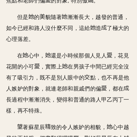
焦點和老師們偏
的對象, 特別傲
。
但是
的
貌隨著
漸漸長大，越發的普通，
如今已經和路人沒什麼不同，這給
造
了極大的
心理落差。
在
心中，
還是小時候那個人見人
，花見
花開的小可
，實際上
在男孩子中間已經完全沒
有了吸引力，既不是別人眼中的
點，也不再是他
人嫉妒的對象，就連老師和親戚們的偏
，都在
長過程中漸漸消失，變得和普通的路人甲乙丙丁一
樣，再不特殊。
著蘇星辰
致的令人嫉妒的相貌，
心中越