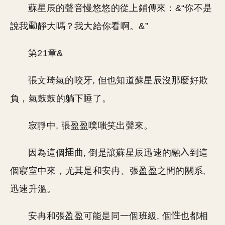
蘇星辰的聲音慢悠悠的從上鋪傳來：&“你不是
說我
靜大嗎？我大給你看啊。&”
第21章&
張文琦氣的咬牙, 但也知道蘇星辰沒那麼好欺
負，氣鼓鼓的躺下睡了。
寂靜中, 張盈盈噗嗤笑出聲來。
因為這個
曲, 倒是讓蘇星辰迅速的融
到這
個寢室中來，尤其是和安冉、張盈盈之間的關系,
迅速升溫。
安冉和張盈盈可能是同一個班級, 個
也都相