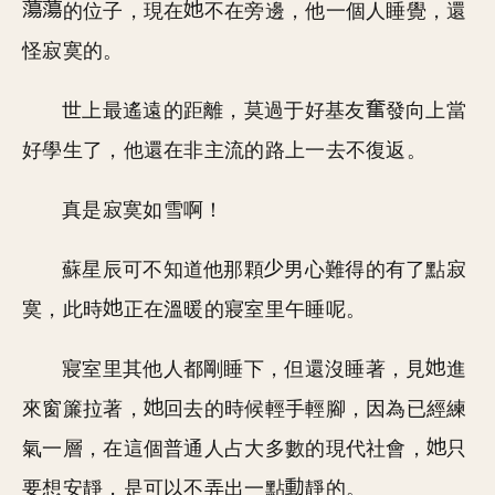
的位子，現在
不在旁邊，他一個人睡覺，還
怪寂寞的。
世上最遙遠的距離，莫過于好基友
發向上當
好學生了，他還在非主流的路上一去不復返。
真是寂寞如雪啊！
蘇星辰可不知道他那顆
男心難得的有了點寂
寞，此時
正在溫暖的寢室里午睡呢。
寢室里其他人都剛睡下，但還沒睡著，見
進
來窗簾拉著，
回去的時候輕手輕腳，因為已經練
氣一層，在這個普通人占大多數的現代社會，
只
要想安靜，是可以不弄出一點
靜的。