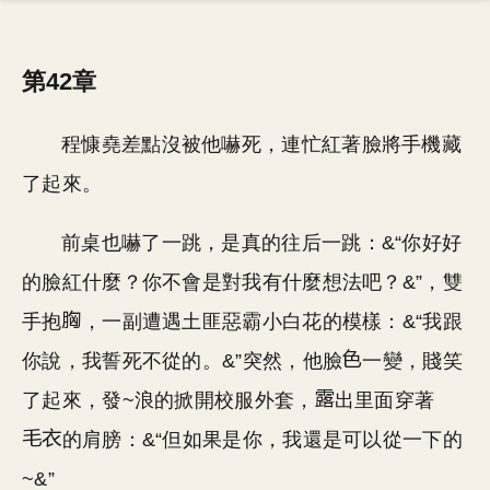
第42章
程慷堯差點沒被他嚇死，連忙紅著臉將手機藏
了起來。
前桌也嚇了一跳，是真的往后一跳：&“你好好
的臉紅什麼？你不會是對我有什麼想法吧？&”，雙
手抱
，一副遭遇土匪惡霸小白花的模樣：&“我跟
你說，我誓死不從的。&”突然，他臉
一變，賤笑
了起來，發~浪的掀開校服外套，
出里面穿著
的肩膀：&“但如果是你，我還是可以從一下的
~&”