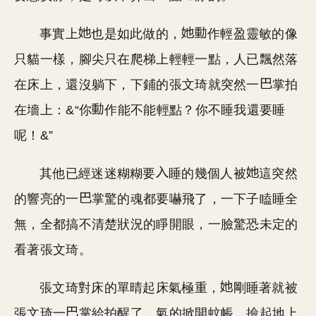
事實上
也是如此做的，
作輕盈靈敏的像
只貓一樣，腳尖只在爬梯上輕輕一點，人已飄然落
在床上，還沒躺下，下鋪的張文琦就突然一
掌拍
在墻上：&“你
作能不能輕點？你不睡我還要睡
呢！&”
其他已經迷迷糊糊要
睡的幾個人被
這突然
的響亮的一
掌驚的魂都要嚇飛了，一下子瞌睡全
無，全都搞不清楚狀況的睜開眼，一臉驚恐未定的
看著張文琦。
張文琦對床的單晴起床氣極重，
剛睡著就被
張文琦一
掌給拍醒了，氣的掀開蚊帳，撿起地上