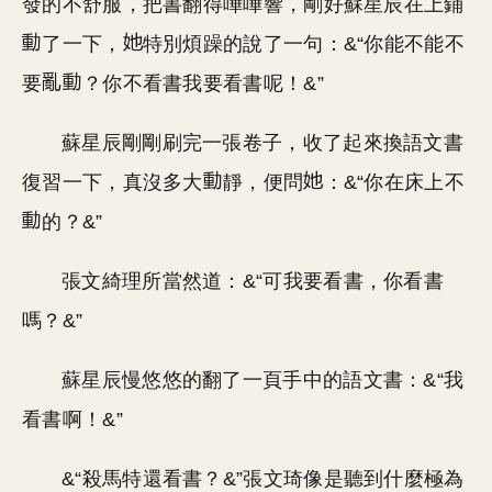
發的不舒服，把書翻得嘩嘩響，剛好蘇星辰在上鋪
了一下，
特別煩躁的說了一句：&“你能不能不
要
？你不看書我要看書呢！&”
蘇星辰剛剛刷完一張卷子，收了起來換語文書
復習一下，真沒多大
靜，便問
：&“你在床上不
的？&”
張文綺理所當然道：&“可我要看書，你看書
嗎？&”
蘇星辰慢悠悠的翻了一頁手中的語文書：&“我
看書啊！&”
&“殺馬特還看書？&”張文琦像是聽到什麼極為