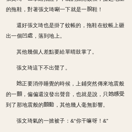
的拖鞋，對著張文琦唰一下就是一
鞋！
還好張文琦也是掛了蚊帳的，拖鞋在蚊帳上砸
出一個凹
，落到地上。
其他幾個人差點要給單晴鼓掌了。
張文琦這下不出聲了。
正要消停睡覺的時候，上鋪突然傳來地震般
的一
，偏偏還沒發出聲音，也就是說，只
到了那地震般的
，其他幾人毫無影響。
張文琦氣的一掀被子：&“你干嘛呀！&”