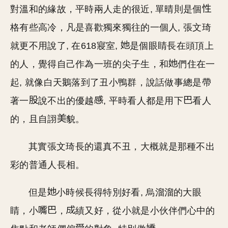
對溫和的緣故，平時兩人走的很近, 單晴則是個
格有些高冷，凡是喜歡獨來獨往的一個人, 張文琦
就更不用說了, 在618寢室,
是個眼睛長在頭頂上
的人，覺得自己作為一班的尖子生，和
們住在一
起, 就像白天鵝落到了丑小鴨群，說話做事總是帶
著一
說不出的優越
, 平時看人都是用下
看人
的，且自詡
貌。
其實張文琦長的還真不丑，大概就是那種不出
彩的普通人長相。
但是
小時候長得特別好看, 烏溜溜的大眼
睛，小
，
績又好，從小就是小伙伴們心中的