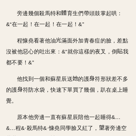
旁邊幾個殺馬特和
育生們帶頭鼓掌起哄：
&“在一起！在一起！在一起！&”
程慷堯看著他油
滿面外加青春痘的臉，差點
沒被他惡心的吐出來：&“就你這樣的夜叉，倒
我
都不要！&”
他找到一個和蘇星辰送
的護
符形狀差不多
的護
符防水袋，快速下單買了幾個，趴在桌上睡
覺。
原本他旁邊一直有蘇星辰陪他一起睡得&…
&…程&·殺馬特&·慷堯同學臉又紅了，
著旁邊空