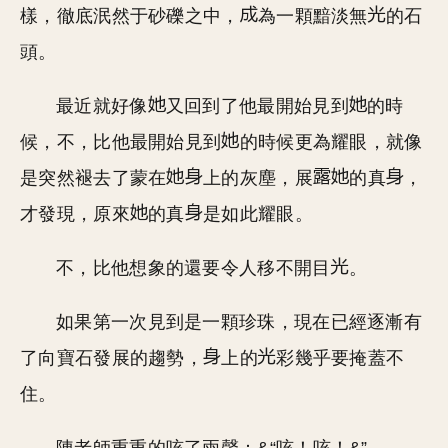
樣，徹底泯然于砂礫之中，
為一顆黯淡無
的石
頭。
最近就好像
又回到了他最開始見到
的時
候，不，比他最開始見到
的時候更為耀眼，就像
是突然褪去了蒙在
上的灰塵，展
的真
，
才發現，原來
的真
是如此耀眼。
不，比他想象的還要令人移不開目
。
如果第一次見到是一顆珍珠，現在已經逐漸有
了向寶石發展的趨勢，
上的
彩幾乎要掩蓋不
住。