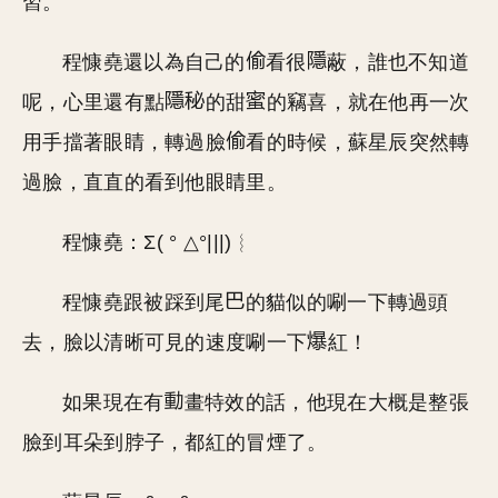
習。
程慷堯還以為自己的
看很
蔽，誰也不知道
呢，心里還有點
的甜
的竊喜，就在他再一次
用手擋著眼睛，轉過臉
看的時候，蘇星辰突然轉
過臉，直直的看到他眼睛里。
程慷堯：Σ( ° △°|||)︴
程慷堯跟被踩到尾
的貓似的唰一下轉過頭
去，臉以清晰可見的速度唰一下
紅！
如果現在有
畫特效的話，他現在大概是整張
臉到耳朵到脖子，都紅的冒煙了。