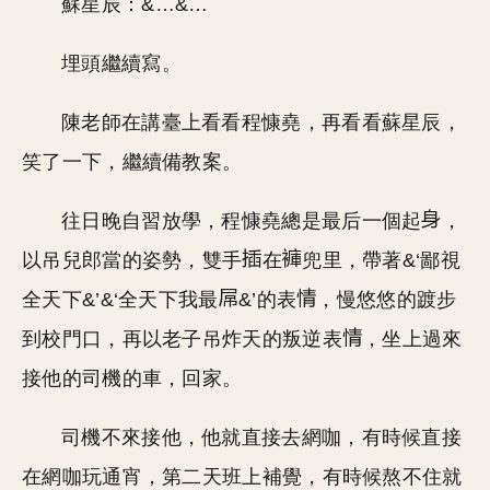
蘇星辰：&…&…
埋頭繼續寫。
陳老師在講臺上看看程慷堯，再看看蘇星辰，
笑了一下，繼續備教案。
往日晚自習放學，程慷堯總是最后一個起
，
以吊兒郎當的姿勢，雙手
在
兜里，帶著&‘鄙視
全天下&’&‘全天下我最
&’的表
，慢悠悠的踱步
到校門口，再以老子吊炸天的叛逆表
，坐上過來
接他的司機的車，回家。
司機不來接他，他就直接去網咖，有時候直接
在網咖玩通宵，第二天班上補覺，有時候熬不住就