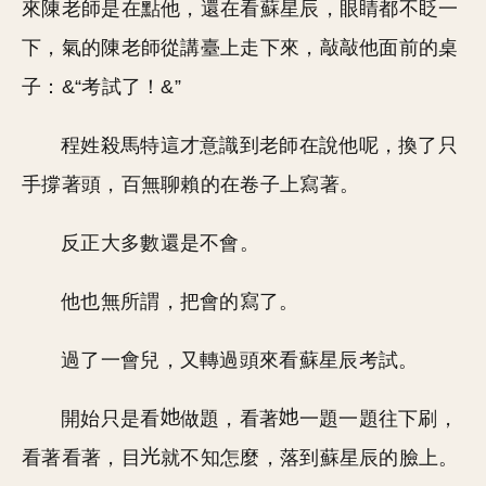
來陳老師是在點他，還在看蘇星辰，眼睛都不眨一
下，氣的陳老師從講臺上走下來，敲敲他面前的桌
子：&“考試了！&”
程姓殺馬特這才意識到老師在說他呢，換了只
手撐著頭，百無聊賴的在卷子上寫著。
反正大多數還是不會。
他也無所謂，把會的寫了。
過了一會兒，又轉過頭來看蘇星辰考試。
開始只是看
做題，看著
一題一題往下刷，
看著看著，目
就不知怎麼，落到蘇星辰的臉上。