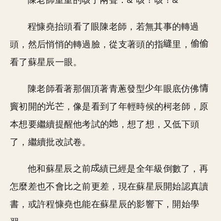
陳老師重重的咳了兩聲：&“咳！咳！&”
程慷堯抬頭看了眼陳老師，若無其事的轉過
頭，然后悄悄的轉過臉，從支著頭的指
里，
看了蘇星辰一眼。
陳老師看著那個頂著青蔥發型
年眼底仿佛
竇初開的
芒，像是看到了年輕時候的柯老師，原
本想要繼續提醒他考試的
，想了想，又低下頭
了，繼續批改試卷。
他和蘇星辰之前
績已經是全年級倒數了，再
怎麼差也不會比之前更差，現在蘇星辰開始認真讀
書，或許程慷堯也能在蘇星辰的影響下，開始學