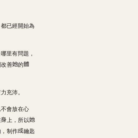
，都已經開始為
是哪里有問題，
刷改善
的
靈力充沛。
也不會放在心
在
上，所以
的，制作
鑰匙