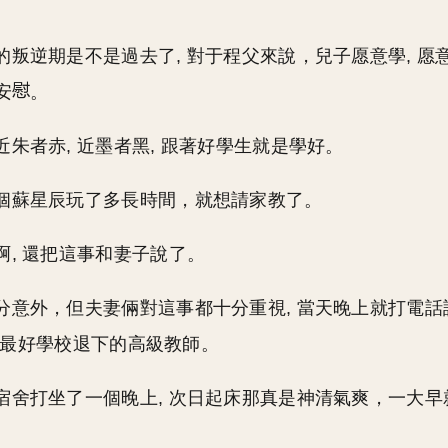
的叛逆期是不是過去了, 對于程父來說，兒子愿意學, 愿意
安
。
近朱者赤, 近墨者黑, 跟著好學生就是學好。
個蘇星辰玩了多長時間，就想請家教了。
啊, 還把這事和妻子說了。
分意外，但夫妻倆對這事都十分重視, 當天晚上就打電話
H市最好學校退下的高級教師。
宿舍打坐了一個晚上, 次日起床那真是神清氣爽，一大早