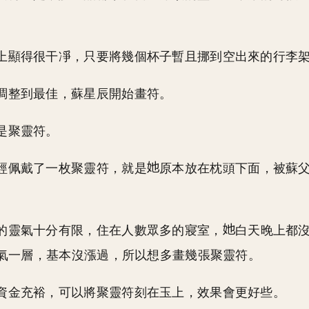
上顯得很干凈，只要將幾個杯子暫且挪到空出來的行李
調整到最佳，蘇星辰開始畫符。
是聚靈符。
經佩戴了一枚聚靈符，就是
原本放在枕頭下面，被蘇
的靈氣十分有限，住在人數眾多的寢室，
白天晚上都
氣一層，基本沒漲過，所以想多畫幾張聚靈符。
資金充裕，可以將聚靈符刻在玉上，效果會更好些。