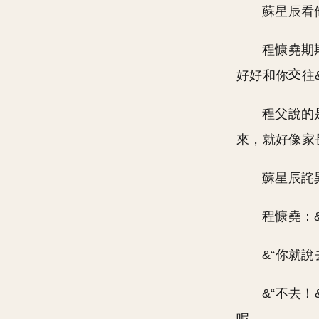
蘇星辰看
程慷堯期
好好和你
往
程父說的
來，就好像家
蘇星辰詫
程慷堯：
&“你就說
&“不去！&