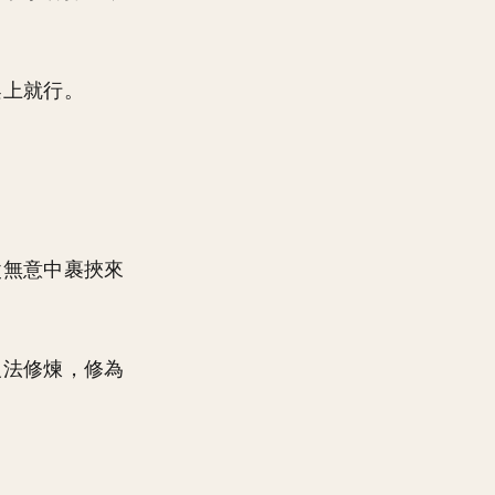
架上就行。
父無意中裹挾來
沒法修煉，修為