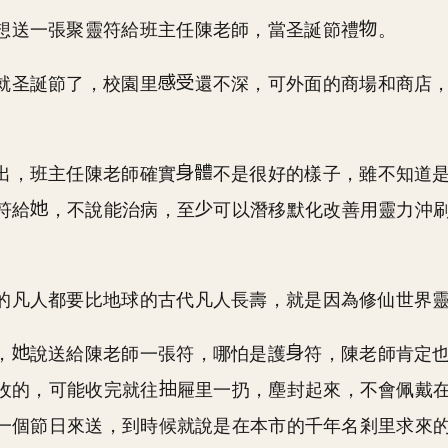
想送一張聚靈符給班主任陳老師，當圣誕節禮
。
就圣誕節了，校園里
還不深，可外面的商場和商店
出，班主任陳老師確實
不是很好的樣子，雖不知道
符給
，不說能治病，至
可以潛移默化改善用靈力沖
的凡人都要比地球的古代凡人長壽，就是因為修仙世界
，
說送給陳老師一張符，哪怕是護
符，陳老師肯定
收的，可能收完就往
屜里一扔，塵封起來，不會佩戴
一個節日來送，到時候就說是在本市的千年名剎里求來