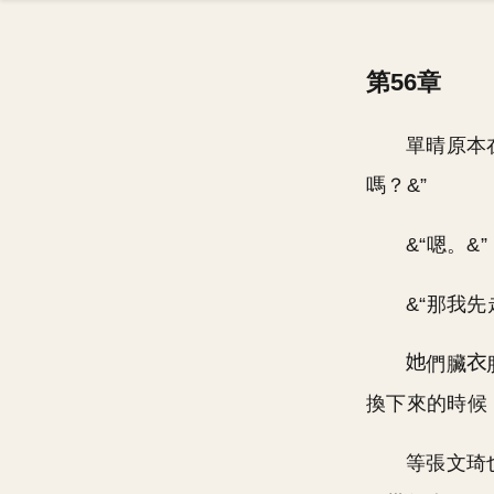
第56章
單晴原本
嗎？&”
&“嗯。&”
&“那我
們臟
換下來的時候
等張文琦