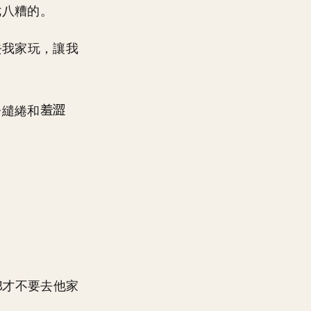
七八糟的。
去我家玩，讓我
分繾綣和
才不要去他家