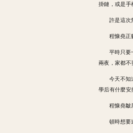
掛鏈，或是手
許是這次
程慷堯正
平時只要
兩夜，家都不
今天不知
學后有什麼安
程慷堯皺
頓時想要