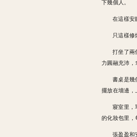
下幾個人。
在這樣安
只這樣修
打坐了兩
力圓融充沛，
書桌是幾
擺放在墻邊，
寢室里，
的化妝包里，
張盈盈和