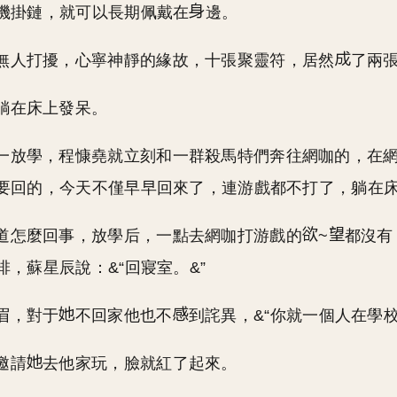
機掛鏈，就可以長期佩戴在
邊。
無人打擾，心寧神靜的緣故，十張聚靈符，居然
了兩
躺在床上發呆。
一放學，程慷堯就立刻和一群殺馬特們奔往網咖的，在
要回的，今天不僅早早回來了，連游戲都不打了，躺在
道怎麼回事，放學后，一點去網咖打游戲的
~
都沒有
排，蘇星辰說：&“回寢室。&”
眉，對于
不回家他也不
到詫異，&“你就一個人在學校
邀請
去他家玩，臉就紅了起來。