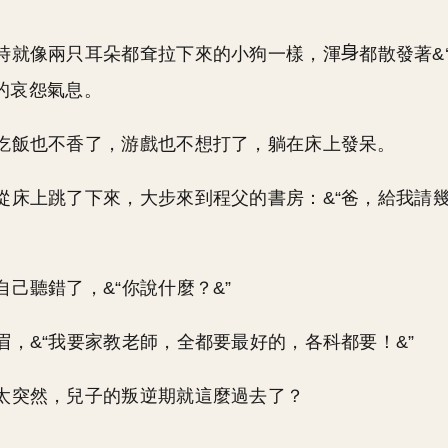
時就像兩只耳朵都耷拉下來的小狗一樣，渾
都散發著&
’的哀怨氣息。
吃飯也不香了，游戲也不想打了，躺在床上發呆。
從床上跳了下來，大步來到程父的書房：&“爸，給我請
自己聽錯了，&“你說什麼？&”
眉，&“我要家教老師，全都要最好的，各科都要！&”
太突然，兒子的叛逆期就這麼過去了？