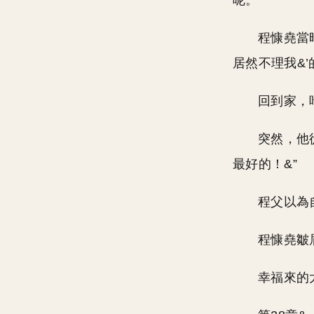
呢。
程慷堯當
居然不理我&
回到家，
突然，他
最好的！&”
程父以為
程慷堯皺
幸福來的