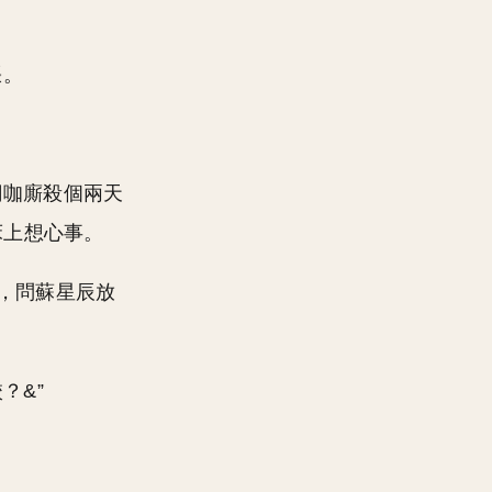
張。
網咖廝殺個兩天
床上想心事。
，問蘇星辰放
？&”