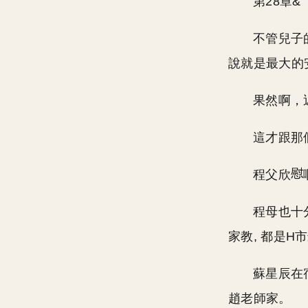
第28章&
不管兒子
說就是最大的
果然啊，
這才跟那
程父欣
程母也十
家教, 都是
蘇星辰在
趙老師家。