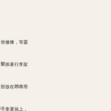
打坐修煉，等靈
，
挨著行李架
全部放在
專用
手拿著抹上，