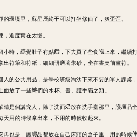
靜的環境里，蘇星辰終于可以打坐修仙了，爽歪歪。
煉，進度實在太慢。
個小時，
覺肚子有點
，下去買了些食
上來，繼續
拿出符筆和符紙，細細研磨著朱砂，坐在書桌前畫符。
個人的公共用品，是學校班級淘汰下來不要的單人課桌
上面放了一些
們的水杯、書、護手霜之類。
單晴是個講究人，除了洗面
放在洗手臺那里，護
品
每天用的時候拿出來，不用的時候收起來。
安冉也是，護
品都放在自己床頭的盒子里，用的時候