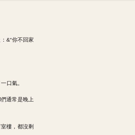
：&“你不回家
了一口氣。
們通常是晚上
寢室樓，都沒剩