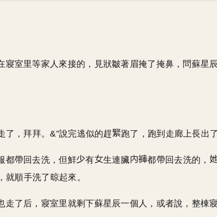
在寢室里等家人來接的，見狀皺著眉掩了掩鼻，問蘇星辰
先走了，拜拜。&”說完逃似的趕
跑了，跑到走廊上長出
服都帶回去洗，但鮮
有
生連臟
都帶回去洗的，
，就順手洗了晾起來。
也走了后，寢室里就剩下蘇星辰一個人，或者說，整棟