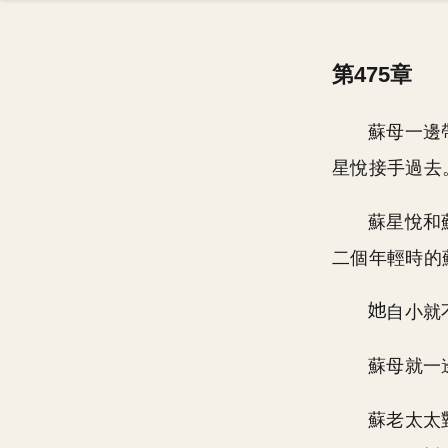
第475章
蘇母一邊
星悅接手過去
蘇星悅和
二個年輕時的
自小就
蘇母就一
蘇老太太