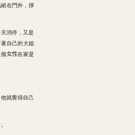
隔絕在門外，掙
一天消停，又是
看著自己的大姐
三個
在家是
，他就覺得自己
活。