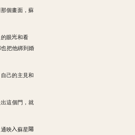
到那個畫面，蘇
人的眼
和看
綁也把他綁到婚
了自己的主見和
走出這個門，就
通通映
蘇星