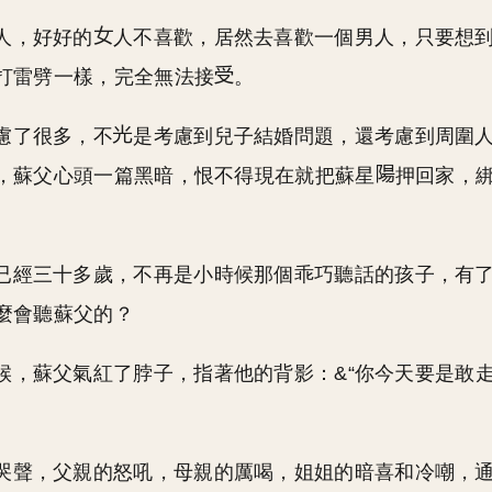
人，好好的
人不喜歡，居然去喜歡一個男人，只要想
打雷劈一樣，完全無法接
。
慮了很多，不
是考慮到兒子結婚問題，還考慮到周圍
，蘇父心頭一篇黑暗，恨不得現在就把蘇星
押回家，
已經三十多歲，不再是小時候那個乖巧聽話的孩子，有
麼會聽蘇父的？
候，蘇父氣紅了脖子，指著他的背影：&“你今天要是敢
哭聲，父親的怒吼，母親的厲喝，姐姐的暗喜和冷嘲，