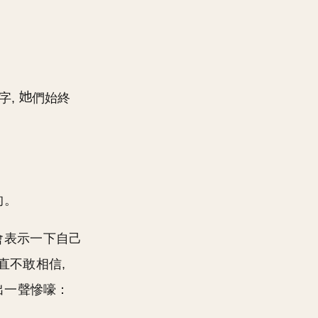
字,
們始終
的。
還會表示一下自己
直不敢相信,
出一聲慘嚎：