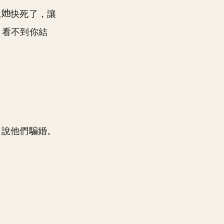
說
快死了，讓
，看不到你結
，說他們騙婚。