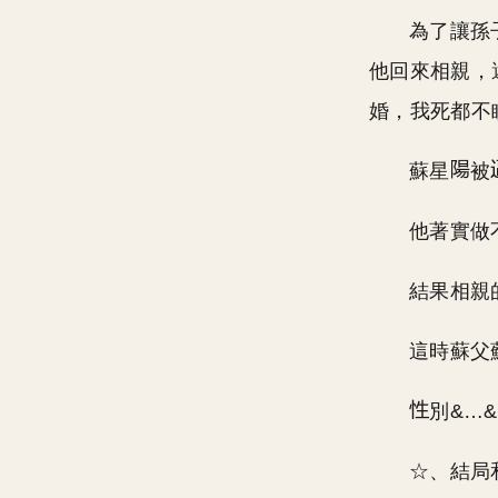
為了讓孫
他回來相親，
婚，我死都不
蘇星
被
他著實做
結果相親
這時蘇父
別&…
☆、結局