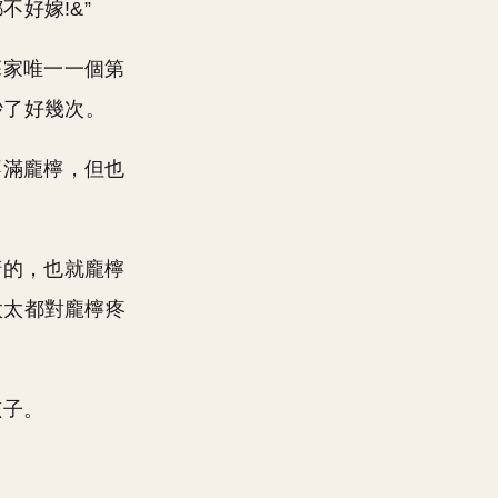
好嫁!&”
蘇家唯一一個第
吵了好幾次。
不滿龐檸，但也
清的，也就龐檸
太太都對龐檸疼
孩子。