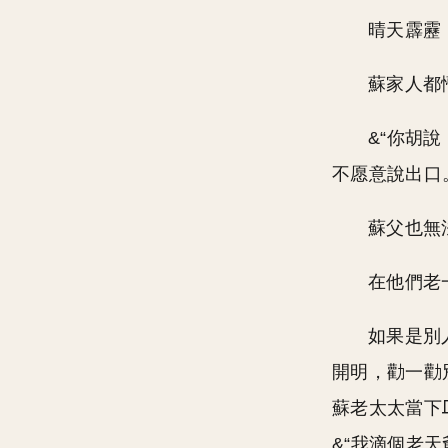
晴天霹靂
蘇家人都
&“你胡說
不愿意說出口
蘇父也無
在他們老
如果是別
開明，勸一勸別
蘇老太太當下
&“我滴個老天