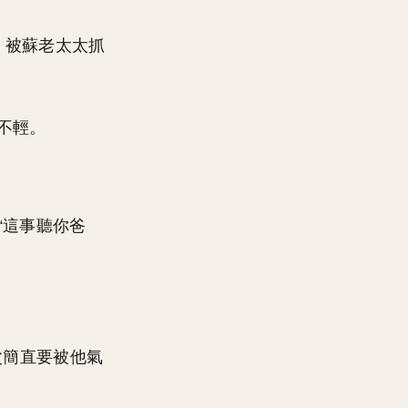
, 被蘇老太太抓
不輕。
“這事聽你爸
父簡直要被他氣