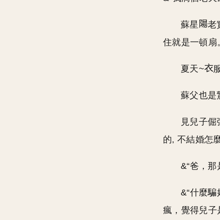
蘇星
老
住就是一頓扇
夏天~
蘇父也是
見兒子倔
的, 不結婚怎
&“爸，那
&“什麼
瘋，覺得兒子