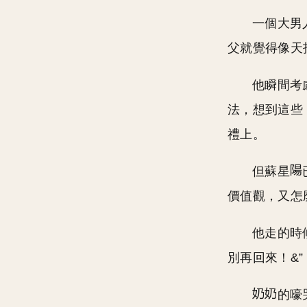
一個大男
父就覺得像天
他瞬間考
法，想到這些
禮上。
但蘇星
價值觀，又怎
他走的時
別再回來！&”
的嚎