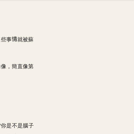
這些事
就被蘇
的像，簡直像第
“你是不是腦子