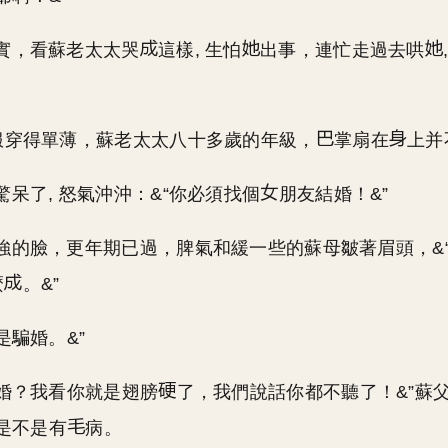
實，看蘇老太太哭
這樣, 生怕
出事，連忙走過去哄
。
服穿得單薄，蘇老太太八十多歲的年級，
掌扇在
上并
驚呆了, 怒氣沖沖：&“你必須找個
朋友結婚！&”
強的臉，更年期已過，脾氣和緩一些的蘇母皺著眉頭，&
麼
。&”
是騙婚。&”
騙婚？我看你就是翅膀
了，我們說話你都不聽了！&”蘇
是不是有
病。