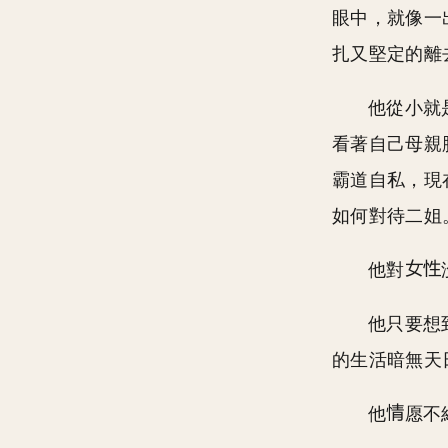
眼中，就像一
扎又堅定的離
他從小就
看著自己母親
霸道自私，現
如何對待二姐
他對
他只要想
的生活暗無天
他
愿不