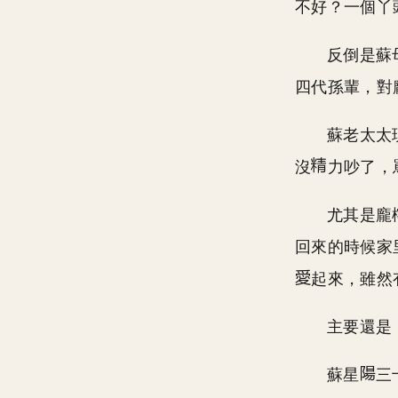
不好？一個丫
反倒是蘇
四代孫輩，對
蘇老太太
沒
力吵了，
尤其是龐
回來的時候家
起來，雖然
主要還是
蘇星
三