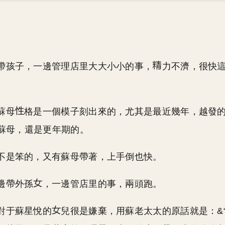
帶孩子，一邊管理店里大大小小的事，
力不濟，很快
。
蘇母
格是一個模子刻出來的，尤其是最近幾年，越發
蘇母，還是更年期的。
不是笨的，又有蘇母帶著，上手倒也快。
邊帶外孫
，一邊管店里的事，兩頭跑。
對于蘇星悅的
兒很是嫌棄，用蘇老太太的原話就是：&