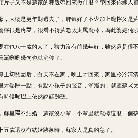
頭片子又不是蘇家的種還帶回來做什麼？帶回來你嫁人都不
母，大概是更年期過去了，脾氣好了不
加上龐檸又是
龐檸很是疼
，很看不得蘇老太太罵龐檸，為此婆媳倆
現在也八十歲的人了，
力沒有前幾年好，雖然還是很
罵罵咧咧幾句也就消停了。
檸上
兒園后，白天不在家，晚上才回來，家里冷冷清
里才熱鬧一點，有點小孩子的聲音，漸漸的，就連蘇老
有時候
上依然說話難聽。
，蘇星
不結婚，蘇家沒小輩，小輩里就龐檸這麼一個
十五歲還沒有結婚跡象時，蘇家人是真的急了。