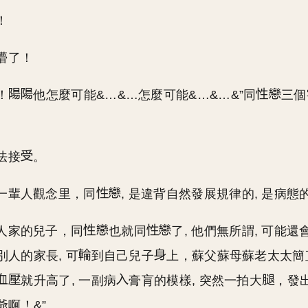
！
懵了！
！
他怎麼可能&…&…怎麼可能&…&…&”同
三個
。
法接
。
一輩人觀念里，同
, 是違背自然發展規律的, 是病態
人家的兒子，同
也就同
了, 他們無所謂, 可能
人的家長, 可
到自己兒子
上，蘇父蘇母蘇老太太簡
就升高了, 一副病
膏肓的模樣, 突然一拍大
，發
爺啊！&”