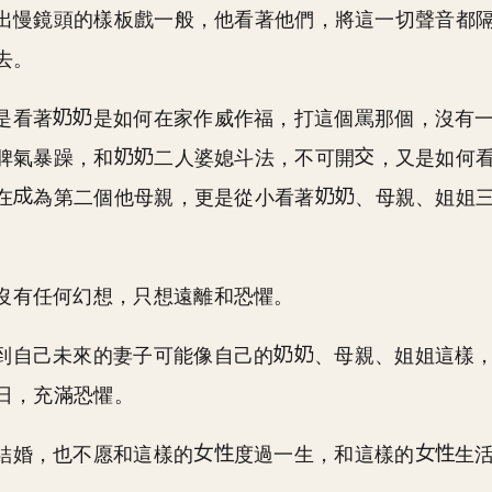
出慢鏡頭的樣板戲一般，他看著他們，將這一切聲音都
去。
是看著
是如何在家作威作福，打這個罵那個，沒有
脾氣暴躁，和
二人婆媳斗法，不可開
，又是如何
在
為第二個他母親，更是從小看著
、母親、姐姐
。
沒有任何幻想，只想遠離和恐懼。
到自己未來的妻子可能像自己的
、母親、姐姐這樣
日，充滿恐懼。
結婚，也不愿和這樣的
度過一生，和這樣的
生