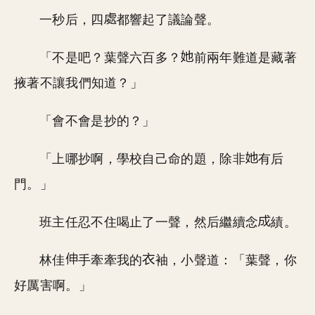
一秒后，四
都響起了議論聲。
「不是吧？葉聲六百多？
前兩年難道是藏著
掖著不讓我們知道？」
「會不會是抄的？」
「上哪抄啊，學校自己命的題，除非
有后
門。」
班主任忍不住喝止了一聲，然后繼續念
績。
林佳
手牽牽我的
袖，小聲道：「葉聲，你
好厲害啊。」