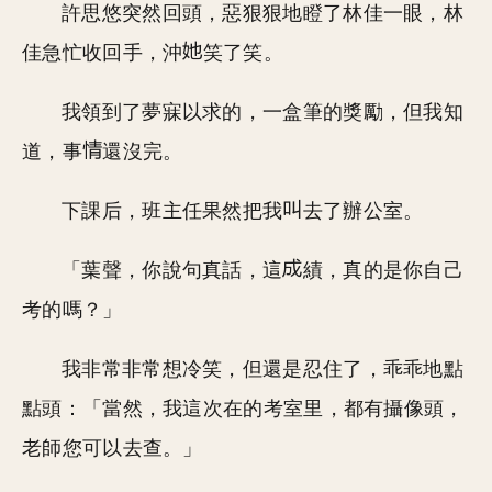
許思悠突然回頭，惡狠狠地瞪了林佳一眼，林
佳急忙收回手，沖
笑了笑。
我領到了夢寐以求的，一盒筆的獎勵，但我知
道，事
還沒完。
下課后，班主任果然把我
去了辦公室。
「葉聲，你說句真話，這
績，真的是你自己
考的嗎？」
我非常非常想冷笑，但還是忍住了，乖乖地點
點頭：「當然，我這次在的考室里，都有攝像頭，
老師您可以去查。」