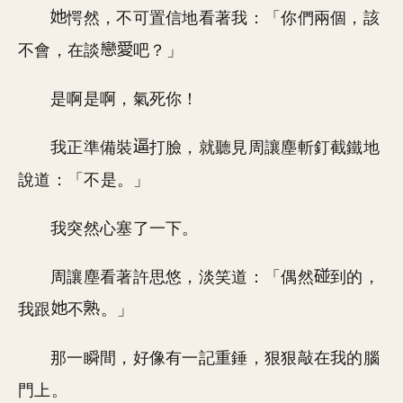
愕然，不可置信地看著我：「你們兩個，該
不會，在談
吧？」
是啊是啊，氣死你！
我正準備裝
打臉，就聽見周讓塵斬釘截鐵地
說道：「不是。」
我突然心塞了一下。
周讓塵看著許思悠，淡笑道：「偶然
到的，
我跟
不
。」
那一瞬間，好像有一記重錘，狠狠敲在我的腦
門上。