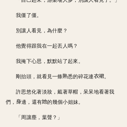
「自己起來，游樂場人多，別讓人看見了。」
我僵了僵。
別讓人看見，為什麼？
他覺得跟我在一起丟人嗎？
我掩下心思，默默站了起來。
剛抬頭，就看見一條
悉的碎花連
。
許思悠化著淡妝，戴著草帽，呆呆地看著我
們，
邊，還有
的幾個小姐妹。
「周讓塵，葉聲？」