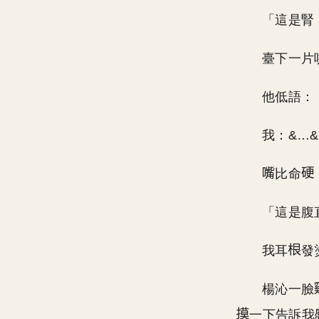
「這是腎
臺下一片
他低語：
我：&…
比命
「這是腹
我耳
發
楊沁一臉
一下告訴我