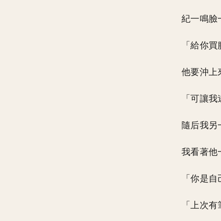
紀一鳴臉
「給你買
他要沖上
「可讓我
隨后我另
我看著他
「你是自
「上次有