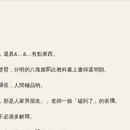
，還真&…&…有點東西。
雙臂，分明的八塊腹
比教科書上畫得還明朗。
長，人間極品吶。
，那是人家男朋友。」老師一臉「磕到了」的表
。
不必過多解釋。