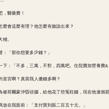
&…
吧，醫藥費！
怎麼會這麼有理？他怎麼有臉說出來？
大稽。
聲：「那你想要多
錢？」
一下：「不多，三萬，不對，四萬吧。住院費加營養費&
的皇宮啊？真當我人傻錢多啊？
為被荷爾蒙沖昏頭腦，給他花了些冤枉錢，現在他連個
碼放在我面前：「支付寶到賬二百五十元。」