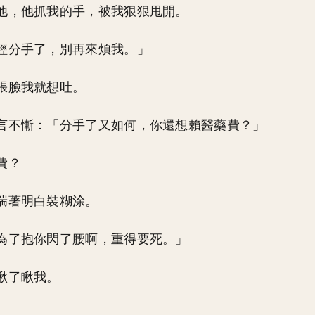
他，他抓我的手，被我狠狠甩開。
經分手了，別再來煩我。」
張臉我就想吐。
言不慚：「分手了又如何，你還想賴醫藥費？」
費？
揣著明白裝糊涂。
為了抱你閃了腰啊，重得要死。」
瞅了瞅我。