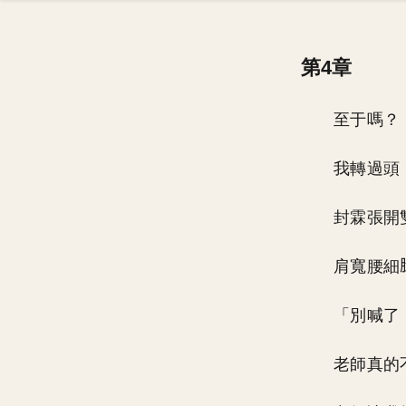
第4章
至于嗎？
我轉過頭
封霖張開
肩寬腰細
「別喊了
老師真的