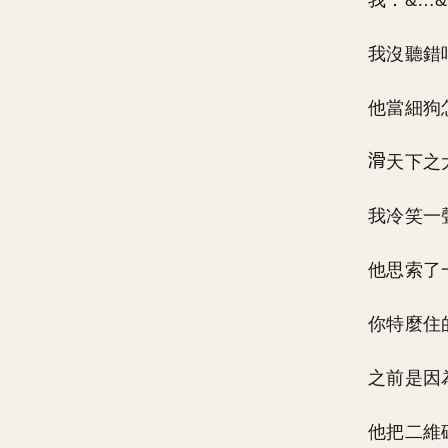
我：&…
我沒聽錯
他當細狗
天下之
我冷笑一
他思索了
你特麼住
之前是因
他把二維