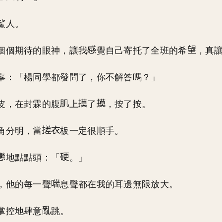
鯊人。
個個期待的眼神，讓我
覺自己寄托了全班的希
，真
辜：「楊同學都發問了，你不解答嗎？」
皮，在封霖的腹
上
了
，按了按。
角分明，當
板一定很順手。
地點點頭：「
。」
，他的每一聲
息聲都在我的耳邊無限放大。
掌控地肆意
跳。