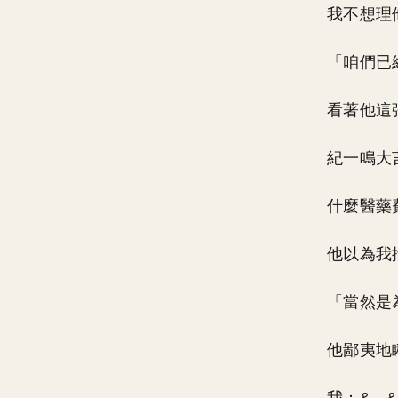
我不想理
「咱們已
看著他這
紀一鳴大
什麼醫藥
他以為我
「當然是
他鄙夷地