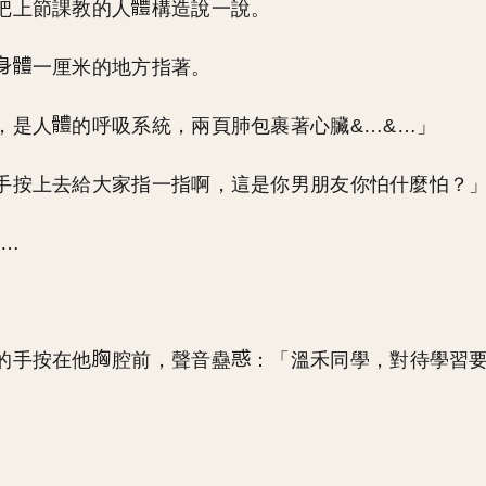
把上節課教的人
構造說一說。
一厘米的地方指著。
，是人
的呼吸系統，兩頁肺包裹著心臟&…&…」
手按上去給大家指一指啊，這是你男朋友你怕什麼怕？
&…
。
的手按在他
腔前，聲音蠱
：「溫禾同學，對待學習