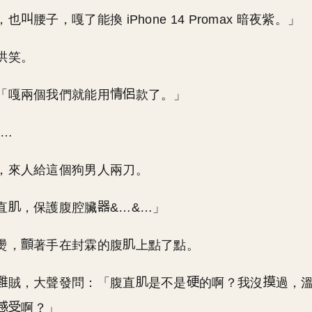
，也
腰子，嘎了能換 iPhone 14 Promax 暗夜紫。」
哄笑。
「嘎兩個我們就能用
款了。」
&…
，來人給這個狗男人兩刀。
直
，保護腹腔臟
&…&…」
燙，
著手在封霖的腹
上點了點。
賊，大聲發問：「腹直
是不是
的啊？我沒
過，
啊？」