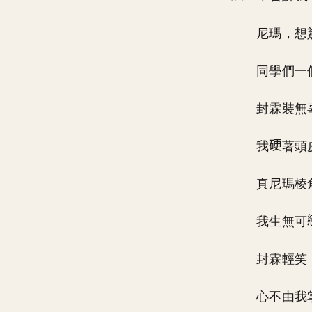
尼瑪，想
同學們一
封霖裝無
我
著頭
真尼瑪棱
我生無可
封霖輕笑
心不由我