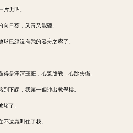
一片尖
。
的向日葵，又黃又能磕。
地球已經沒有我的容
之
了。
過得是渾渾噩噩，心驚膽戰，心跳失衡。
熬到下課，我第一個沖出教學樓。
被堵了。
在不遠
住了我。