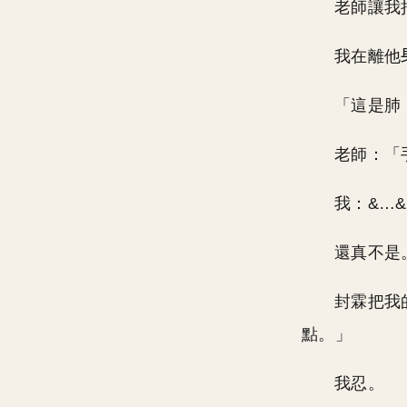
老師讓我
我在離他
「這是肺
老師：「
我：&…
還真不是
封霖把我
點。」
我忍。