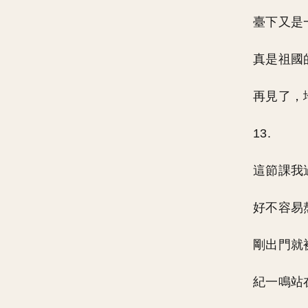
臺下又是
真是祖國
再見了，
13.
這節課我
好不容易
剛出門就
紀一鳴站