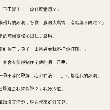
一下子變了：「你什麼意思？」
腦殘片的錢啊，怎麼，腦癱太厲害，這點藥不夠吃？」
來的時候被楊沁扭住了胳膊。
逮到你了，孫子，出軌男看我不把你打殘。」
一個舍友葉靜制住了他的另一只手。
一
不菲的
牌，心都在滴
，那可都是我的錢啊。
己
還是我幫你
？」我冷冷道。
筆賬沒算清楚，現在就來好好算算。」