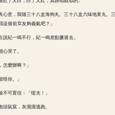
臉紅了又白，白了又紅，真跟唱戲似的。
表心意，我隨三十八盒海狗丸、三十八盒六味地黃丸、
我這個前
友夠義氣吧？」
在說紀一鳴不行，紀一鳴差點撅過去。
開心哭了。
，怎麼辦啊？」
都怪你。」
臉不可置信：「懦夫！」
抱頭鼠竄，灰溜溜逃跑。