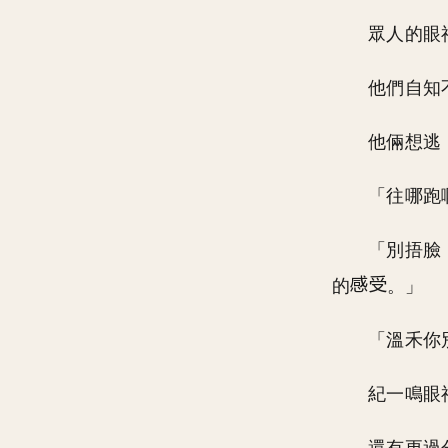
眾人的眼
他們自知
他倆想逃
「往哪跑
「別捂臉
的
。」
「溫禾你
紀一鳴眼