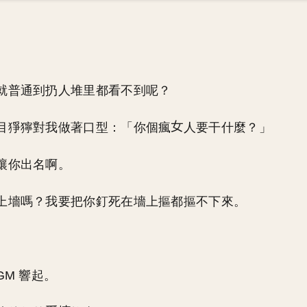
就普通到扔人堆里都看不到呢？
目猙獰對我做著口型：「你個瘋
人要干什麼？」
讓你出名啊。
上墻嗎？我要把你釘死在墻上摳都摳不下來。
GM 響起。