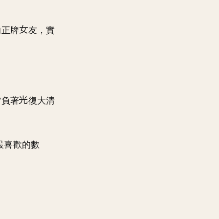
的正牌
友，實
背負著
復大清
最喜歡的數