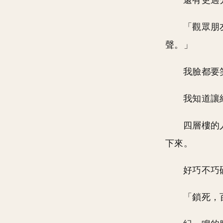
還有更過
「觀眾朋
聲。」
我臉都要
我知道讓
四層樓的
下來。
好巧不巧
「鎖死，