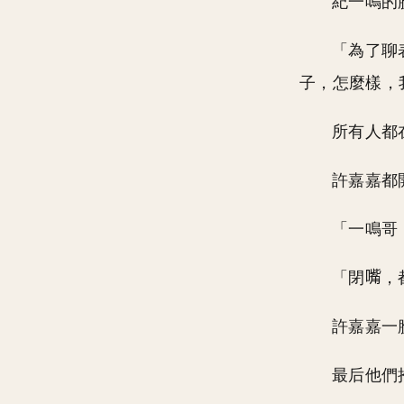
紀一鳴的
「為了聊
子，怎麼樣，
所有人都
許嘉嘉都
「一鳴哥
「閉
，
許嘉嘉一
最后他們