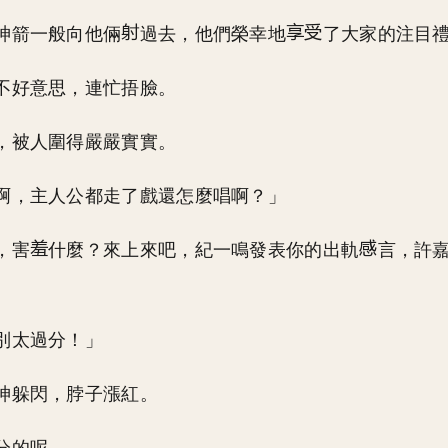
神箭一般向他倆
過去，他們榮幸地
了大家的注目
不好意思，連忙捂臉。
，被人圍得嚴嚴實實。
啊，主人公都走了戲還怎麼唱啊？」
，害
什麼？來上來吧，紀一鳴發表你的出軌
言，許
別太過分！」
神躲閃，脖子漲紅。