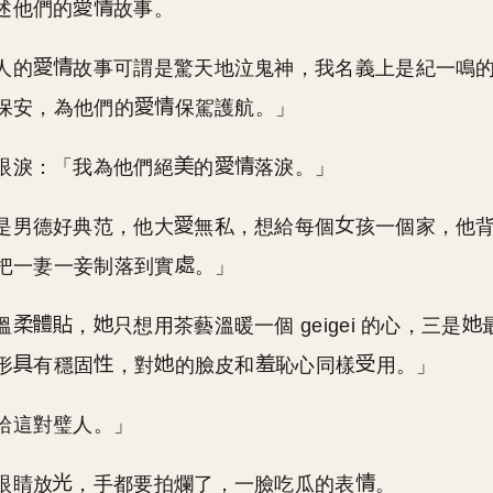
述他們的
故事。
人的
故事可謂是驚天地泣鬼神，我名義上是紀一鳴
保安，為他們的
保駕護航。」
眼淚：「我為他們絕
的
落淚。」
是男德好典范，他大
無私，想給每個
孩一個家，他
把一妻一妾制落到實
。」
溫
，
只想用茶藝溫暖一個 geigei 的心，三是
形
有穩固
，對
的臉皮和
恥心同樣
用。」
給這對璧人。」
眼睛放
，手都要拍爛了，一臉吃瓜的表
。