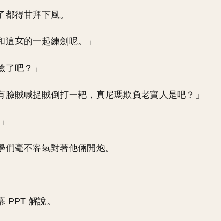
了都得甘拜下風。
和這
的一起練劍呢。」
臉了吧？」
有臉賊喊捉賊倒打一耙，真尼瑪欺負老實人是吧？」
…」
學們毫不客氣對著他倆開炮。
 PPT 解說。