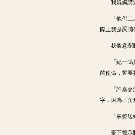
我娓娓講
「他們二
際上我是
我假意
「紀一鳴
的使命，誓要
「許嘉嘉
字，因為三角
「掌聲送
臺下觀眾