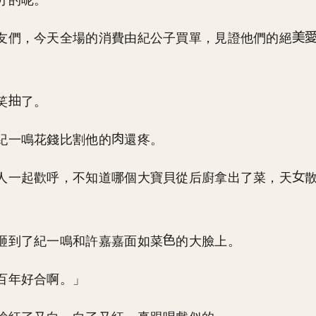
分的呢。
友們，今天全場的消費由紀公子買單，見證他們的絕
笑
了。
紀一鳴花錢比割他的
還疼。
人一起歡呼，不知道哪個大寶貝從后廚拿出了菜，天
砸到了紀一鳴和許嘉嘉面如菜
的大臉上。
百年好合啊。」