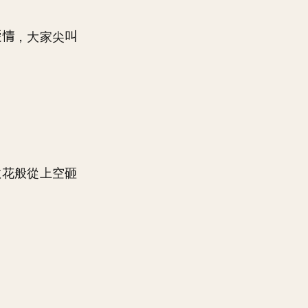
，大家尖
散花般從上空砸