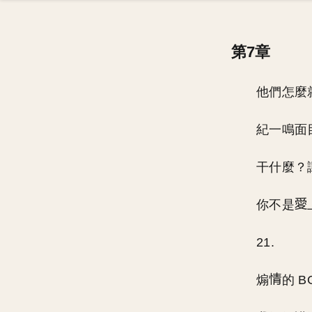
第7章
他們怎麼
紀一鳴面
干什麼？
你不是
21.
煽
的 B