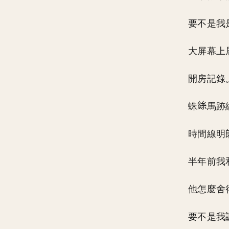
要不是我
大屏幕上
開房記錄
蛛
馬跡
時間線明
半年前我
他怎麼舍
要不是我