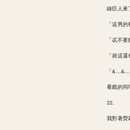
綠巨人來
「這男的
「忒不要
「就這還
「&…&
看戲的同
22.
我對著熒幕