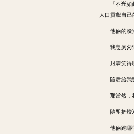
「不
如
人口貢獻自己
他倆的臉
我急匆匆
封霖笑得
隨后給我
那當然，
隨即把燈
他倆跑哪