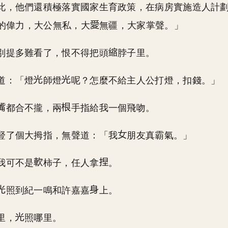
此，他們還積極落實國家生育政策，在病房實施造人計
的偉力，大公無私，大
無疆，大家掌聲。」
別提多難看了，恨不得把頭
脖子里。
道：「燈
師燈
呢？怎麼不給主人公打燈，扣錢。」
都合不攏，兩
手指給我一個飛吻。
豎了個大拇指，無聲道：「我
朋友真霸氣。」
我可不是
柿子，任人拿
。
照到紀一鳴和許嘉嘉
上。
里，
照哪里。