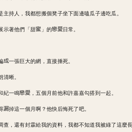
是主持人，我都想搬個凳子坐下面邊嗑瓜子邊吃瓜。
展示著他們「甜
」的
日常。
。
編
一張巨大的網，直接捶死。
朗清晰。
和紀一鳴
，五個月前他和許嘉嘉勾搭到一起。
得
掉這一個月啊？他快后悔死了吧。
調查，還有封霖給我的資料，我都不知道我被綠了這麼