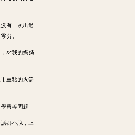
試沒有一次出過
了零分。
，&“我的媽媽
上市重點的火箭
的學費等問題。
麼話都不說，上