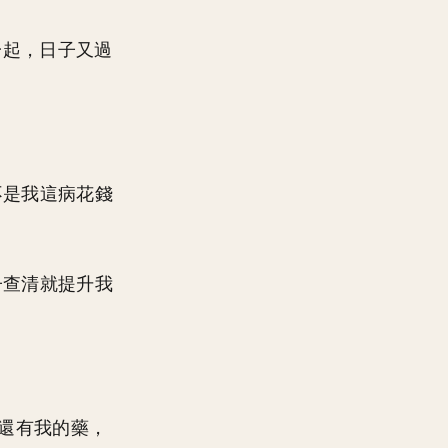
一起，日子又過
不是我這病花錢
子查清就提升我
。還有我的藥，