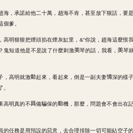
趙海，承諾給他二十萬，趙海不肯，甚至放下狠話，要
這個爹。
，高明狠狠把煙頭掐在煙灰缸里，&“你說，趙海這麼恨
？鬼知道他是不是說了什麼刺激
琴的話，我看，
琴
子，高明就激
起來，看起來，倒是一副夫妻
深的樣
了。
果高明真的不
備騙保的
機，那麼，問題會不會出在
員的任務是用預設的惡意，去合理排除一切可能鉆空子