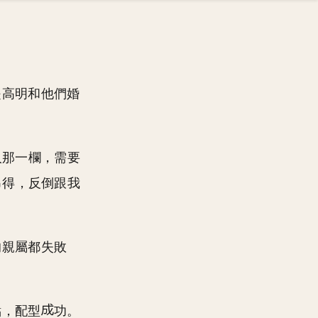
是高明和他們婚
人那一欄，需要
吊得，反倒跟我
的親屬都失敗
點，配型
功。