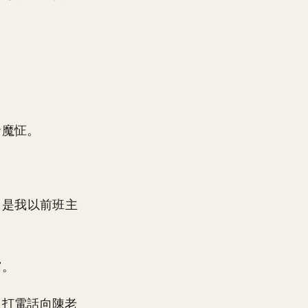
發魔怔。
，是我以前班主
霸。
，打電話向陳老