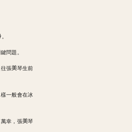
。
關鍵問題。
趕往張
琴生前
樣一般會在冰
，萬幸，張
琴