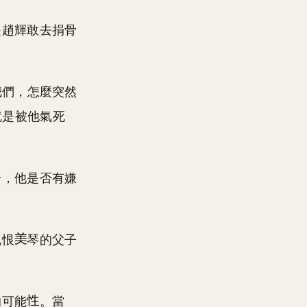
是趙輝敢去捐骨
我們，怎麼突然
就是被他氣死
子，他是否有嫌
記恨
琴的父子
的可能
。當