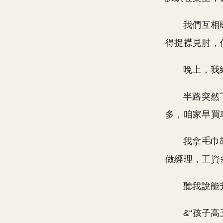
我們互相
得捉襟見肘，
晚上，我
半路突然
多，咱家早買
我拿
巾
做經理，工資
聽我說能
&“孩子