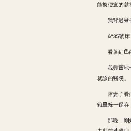
能換便宜的就
我背過
&“35號
看著紅
我興
地
就診的醫院。
陪妻子看
箱里統一保存
那晚，剛