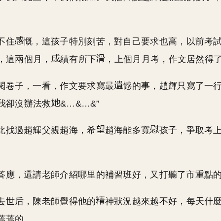
不住
慨，這孩子特別刻苦，對自己要求也高，以前考
，這兩個月，
績有所下
，上個月月考，作文居然得
閱卷子，一看，作文要求寫最
憾的事，趙輝只寫了一行
我卻沒辦法救
&…&…&”
此找過趙輝父親趙海，希
趙海能多寬
孩子，爭取考
答應，還請老師介紹哪里的補習班好，又打聽了市重點
去世后，陳老師覺得他的
神狀況越來越不好，每天什
蔫蔫的。