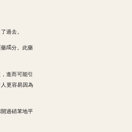
送了過去。
藥
分。此藥
注，進而可能引
常人更容易因為
開過硝苯地平