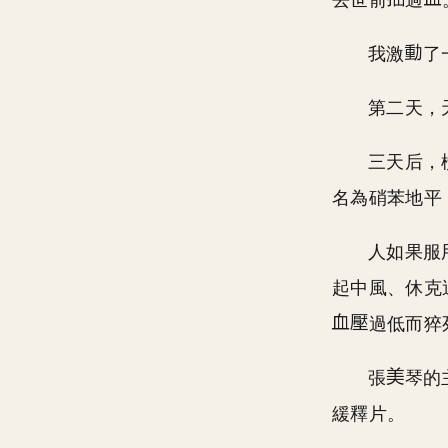
去世前
過
我激
了
第二天，
三天后，
名為硝苯地平
人如果服
起中風、休克
過低而猝
張
琴的
緩釋片。