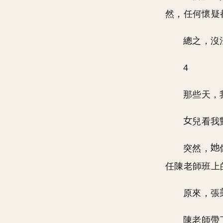
然，任何懷疑
總之，沒
4
那些天，
兒看我
突然，
任陳老師班上
原來，張
陳老師帶