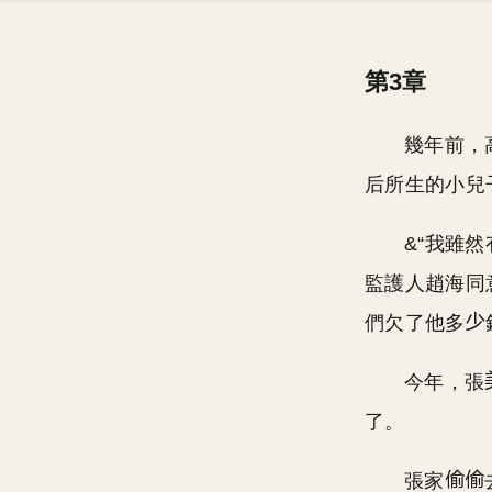
第3章
幾年前，
后所生的小兒
&“我雖
監護人趙海同
們欠了他多
今年，張
了。
張家