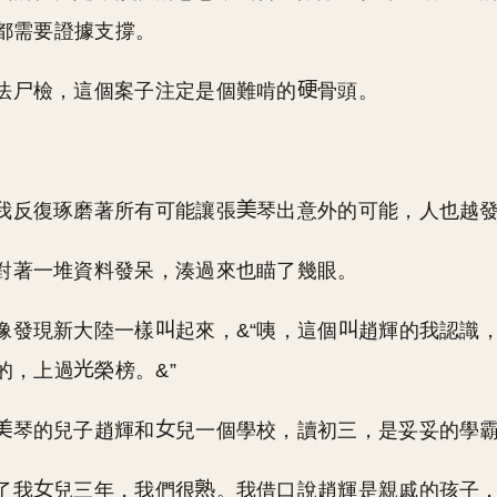
都需要證據支撐。
法尸檢，這個案子注定是個難啃的
骨頭。
我反復琢磨著所有可能讓張
琴出意外的可能，人也越
對著一堆資料發呆，湊過來也瞄了幾眼。
像發現新大陸一樣
起來，&“咦，這個
趙輝的我認識
的，上過
榮榜。&”
琴的兒子趙輝和
兒一個學校，讀初三，是妥妥的學
了我
兒三年，我們很
。我借口說趙輝是親戚的孩子