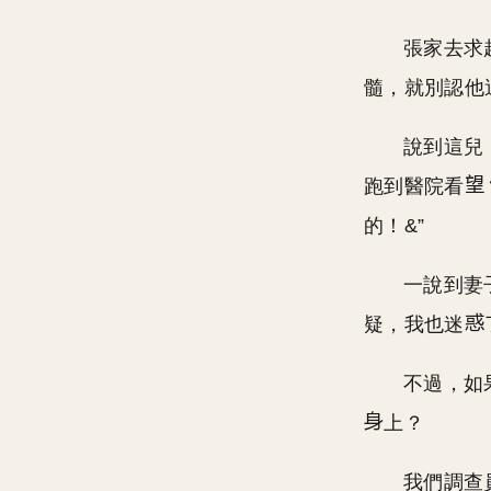
張家去求
髓，就別認他
說到這兒
跑到醫院看
的！&”
一說到妻
疑，我也迷
不過，如
上？
我們調查