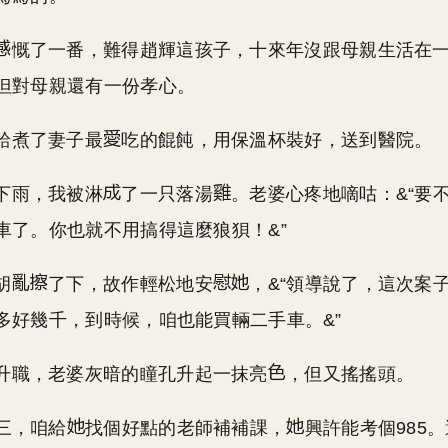
慨了一番，難得趙輝這孩子，十來年沒跟母親生活在
但對母親還有一份孝心。
給煮了妻子最
吃的餛飩，用保溫杯裝好，送到醫院。
下雨，我被淋
了一只落湯
。老婆心疼地嘀咕：&“要
車了。你也就不用搞得這麼狼狽！&”
胡
了下，故作輕松地安
，&“領導說了，這次案
多好幾千，到時候，咱也能買輛二手車。&”
升職，老婆灰暗的瞳孔升起一抹亮
，但又搖搖頭。
高三，咱給
找個好點的老師補補課，
興許能考個985