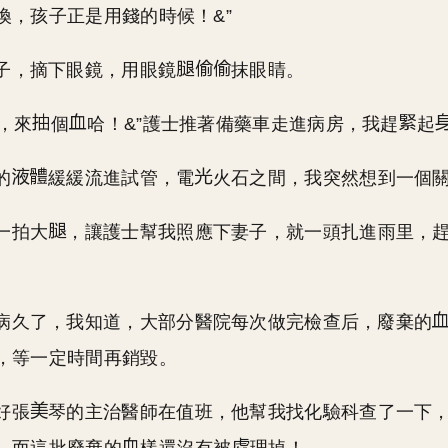
換，孩子正是用錢的時候！&”
子，摘下眼鏡，用眼鏡
抹眼睛。
床，來
個
哈！&”護士推著備藥車走進病房，我趕
起
的
緩緩流進試管，電
火石之間，我突然想到一個
一拍大
，讓護士幫我照應下妻子，就一頭扎進雨里，
病久了，我知道，大部分醫院每次做完檢查后，廢棄的
，等一定時間再銷毀。
好張
琴的主治醫師在值班，他幫我找化驗科查了一下