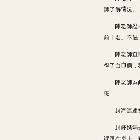
師了解
況。
陳老師忍
前十名。不過
陳老師查
得了白
病，
陳老師為
班。
趙海連連
趙輝媽媽
課趴在桌上，