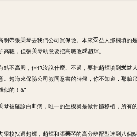
高明帶張
琴去我們公司買保險。本來
益人那欄填的
子高聰，但張
琴執意要把高聰改
趙輝。
然有點不高興，但也沒說什麼。不過，要把趙輝填到
益
意。趙海來保險公司簽同意書的時候，你不知道，那臉
錢似的！&”
琴被確診白
病，唯一的生機就是做骨髓移植，所有
去學校找過趙輝，趙輝和張
琴的高分辨配型達到八個