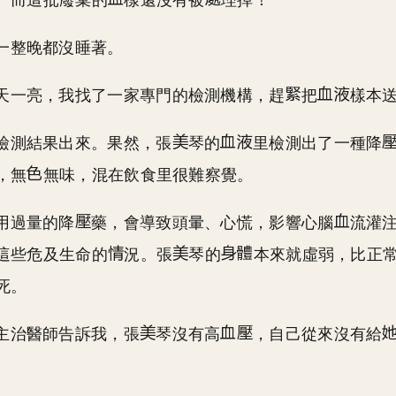
。而這批廢棄的
樣還沒有被
理掉！
一整晚都沒睡著。
天一亮，我找了一家專門的檢測機構，趕
把
樣本
檢測結果出來。果然，張
琴的
里檢測出了一種降
，無
無味，混在飲食里很難察覺。
用過量的降
藥，會導致頭暈、心慌，影響心腦
流灌
這些危及生命的
況。張
琴的
本來就虛弱，比正
死。
主治醫師告訴我，張
琴沒有高
，自己從來沒有給