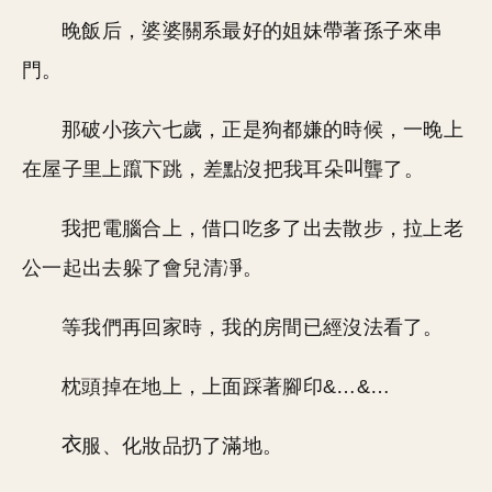
晚飯后，婆婆關系最好的姐妹帶著孫子來串
門。
那破小孩六七歲，正是狗都嫌的時候，一晚上
在屋子里上躥下跳，差點沒把我耳朵
聾了。
我把電腦合上，借口吃多了出去散步，拉上老
公一起出去躲了會兒清凈。
等我們再回家時，我的房間已經沒法看了。
枕頭掉在地上，上面踩著腳印&…&…
服、化妝品扔了滿地。