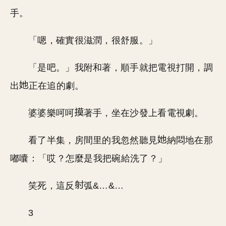
手。
「嗯，確實很滋潤，很舒服。」
「是吧。」我附和著，順手就把電視打開，調
出
正在追的劇。
婆婆樂呵呵
著手，坐在沙發上看電視劇。
看了半集，房間里的我忽然聽見
納悶地在那
嘟囔：「哎？怎麼是我把碗給洗了？」
笑死，這反
弧&…&…
3