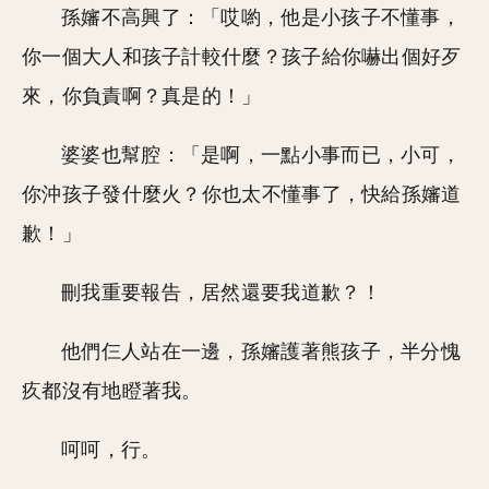
孫嬸不高興了：「哎喲，他是小孩子不懂事，
你一個大人和孩子計較什麼？孩子給你嚇出個好歹
來，你負責啊？真是的！」
婆婆也幫腔：「是啊，一點小事而已，小可，
你沖孩子發什麼火？你也太不懂事了，快給孫嬸道
歉！」
刪我重要報告，居然還要我道歉？！
他們仨人站在一邊，孫嬸護著熊孩子，半分愧
疚都沒有地瞪著我。
呵呵，行。