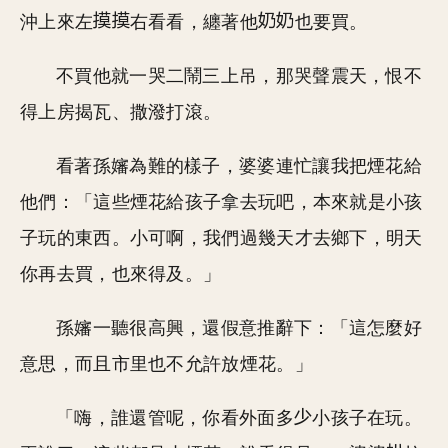
沖上來左
右看看，纏著他
也要買。
不買他就一哭二鬧三上吊，那哭聲震天，恨不
得上房揭瓦、撒潑打滾。
看著孫嬸為難的樣子，婆婆連忙讓我把煙花給
他們：「這些煙花給孩子拿去玩吧，本來就是小孩
子玩的東西。小可啊，我們過幾天才去鄉下，明天
你再去買，也來得及。」
孫嬸一聽很高興，還假意推辭下：「這怎麼好
意思，而且市里也不允許放煙花。」
「嗨，誰還管呢，你看外面多
小孩子在玩。