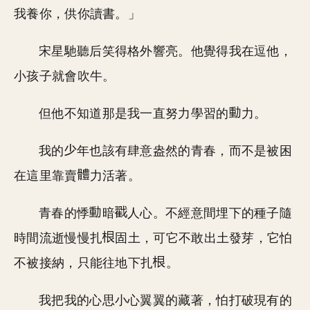
我養你，供你讀書。」
宋星馳聽后笑得格外響亮。他覺得我在逗他，
小孩子就會吹牛。
但他不知道那是我一直努力學習的
力。
我的
年也該有肆意盎然的青春，而不是被困
在這里靠賣
力活著。
青春的悸
暗
人心。不經意間埋下的種子隨
時間流逝慢慢扎
固土，可它不敢出土發芽，它怕
不被接納，只能往地下扎
。
我把我的心思小心翼翼的藏著，怕打破現有的