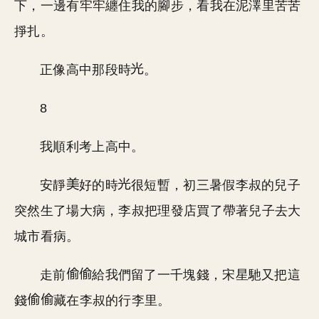
下，一邊有牢牢纏住我的腳步，看我在泥澤里苦苦
掙扎。
正像高中那段時
。
8
我順利考上高中。
安靜
好的時
很短暫，初三暑假李叔的兒子
突然生了場大病，李叔把理發店買了帶著兒子去大
城市看病。
走前
給我們留了一千塊錢，宋星馳又把這
錢
藏在李叔的行李里。