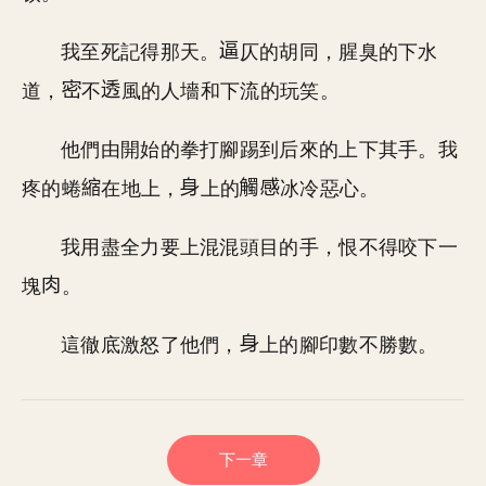
我至死記得那天。
仄的胡同，腥臭的下水
道，
不
風的人墻和下流的玩笑。
他們由開始的拳打腳踢到后來的上下其手。我
疼的蜷
在地上，
上的
冰冷惡心。
我用盡全力要上混混頭目的手，恨不得咬下一
塊
。
這徹底激怒了他們，
上的腳印數不勝數。
下一章