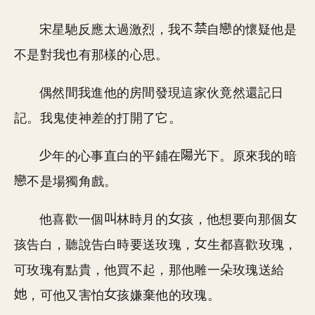
宋星馳反應太過激烈，我不
自
的懷疑他是
不是對我也有那樣的心思。
偶然間我進他的房間發現這家伙竟然還記日
記。我鬼使神差的打開了它。
年的心事直白的平鋪在
下。原來我的暗
不是場獨角戲。
他喜歡一個
林時月的
孩，他想要向那個
孩告白，聽說告白時要送玫瑰，
生都喜歡玫瑰，
可玫瑰有點貴，他買不起，那他雕一朵玫瑰送給
，可他又害怕
孩嫌棄他的玫瑰。