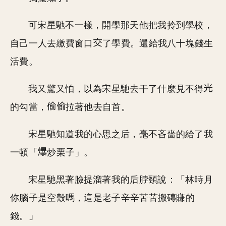
可宋星馳不一樣，開學那天他把我拎到學校，
自己一人去繳費窗口
了學費。還給我八十塊錢生
活費。
我又驚又怕，以為宋星馳去干了什麼見不得
的勾當，
拉著他去自首。
宋星馳知道我的心思之后，毫不吝嗇的給了我
一頓「
炒栗子」。
宋星馳黑著臉提溜著我的后脖頸說：「林時月
你腦子是空殼嗎，這是老子辛辛苦苦搬磚賺的
錢。」