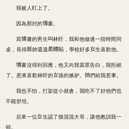
我被人盯上了。
因為那封的
書。
寫
書的男生
林盱，我和他做過一段時間同
桌，長得
帥還溫
，學校好多
生喜歡他。
書沒得到回應，他又向我當眾告白，我拒絕
了。惹來喜歡林盱的
孩的嫉妒。
們給我惹事。
我也不怕，打架從小就會，我吃不了好他們也
不能舒坦。
后來一位
生認了個混混大哥，讓他教訓我一
頓。