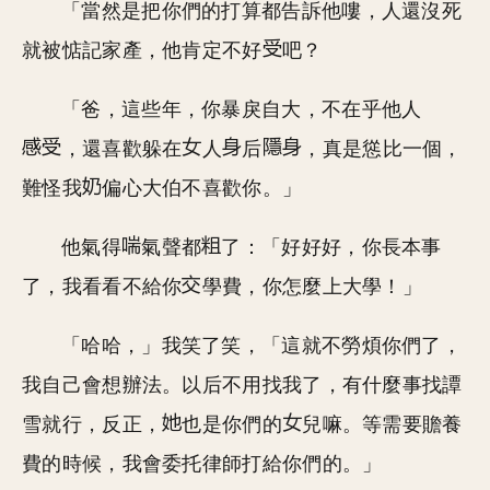
「當然是把你們的打算都告訴他嘍，人還沒死
就被惦記家產，他肯定不好
吧？
「爸，這些年，你暴戾自大，不在乎他人
，還喜歡躲在
人
后
，真是慫比一個，
難怪我
偏心大伯不喜歡你。」
他氣得
氣聲都
了：「好好好，你長本事
了，我看看不給你
學費，你怎麼上大學！」
「哈哈，」我笑了笑，「這就不勞煩你們了，
我自己會想辦法。以后不用找我了，有什麼事找譚
雪就行，反正，
也是你們的
兒嘛。等需要贍養
費的時候，我會委托律師打給你們的。」