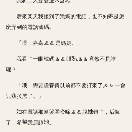
我將二人雙雙送
監獄。
后來某天我接到了我媽的電話，也不知
是怎
麼弄到的電話號碼。
「喂，嘉嘉,& & 是媽媽。」
我看了一眼號碼,& & 眼
,& & 竟然不是詐
騙？
「哦，需要贍養費以前都不要打來了,& & 一會
兒我拉黑了。」
在電話那頭哭哭啼啼,& & 說
錯了，后悔
了，希
我原諒
。