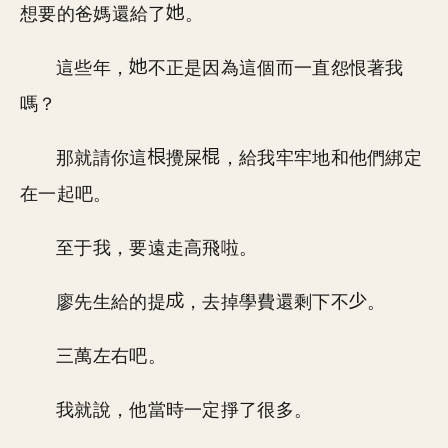
想要的爸媽還給了
。
這些年，
不正是因為這個而一直怨恨著我
嗎？
那就請你這
攪屎
，給我牢牢地和他們綁定
在一起吧。
至于我，要遠走高飛啦。
廖先生給的提
，去掉學費還剩下不
。
三萬左右吧。
我就說，他當時一定掙了很多。