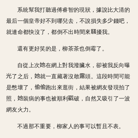
系統幫我打聽過傅睿智的現狀，據說比大清的
最后一個皇帝好不到哪兒去，不說損失多
錢吧，
就連命都快沒了，都倒不出時間來
擾我。
還有更好笑的是，柳茶茶也倒霉了。
自從上次
在網上對我潑臟水，卻被我反向曝
了之后，
就一直藏著沒敢
頭。這段時間可能
是憋壞了，
跑出來逛街，結果被網友發現拍了
照，
裝病的事也被順利
破，自然又吸引了一波
網友火力。
不過那不重要，柳家人的事可以暫且不表。