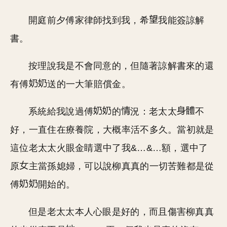
開庭前夕傅家律師找到我，希
我能簽諒解
書。
按理說我是不會同意的，但隨著諒解書來的還
有傅
送的一大筆賠償金。
系統給我說過傅
的
況：老太太
不
好，一直住在療養院，大概率活不多久。當初就是
這位老太太火眼金睛選中了我&…&…額，選中了
原
主當孫媳婦，可以說柳真真的一切苦難都是從
傅
開始的。
但是老太太本人心眼是好的，而且傷害柳真真