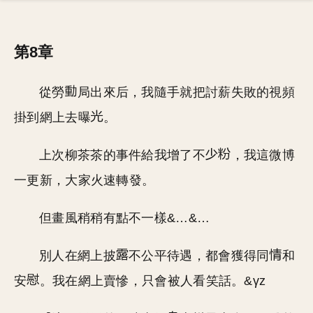
第8章
從勞
局出來后，我隨手就把討薪失敗的視頻
掛到網上去曝
。
上次柳茶茶的事件給我增了不
，我這微博
一更新，大家火速轉發。
但畫風稍稍有點不一樣&…&…
別人在網上披
不公平待遇，都會獲得同
和
安
。我在網上賣慘，只會被人看笑話。&γz