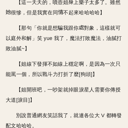
【這一天天的，噴壺姐
上樂子太多了。雖然
很慘，但是我實在同
不起來哈哈哈哈】
【那句「你就是想騙我跟你
對象，這樣就可
以庭外和解」笑 yue 我了，魔法打敗魔法，油膩打
敗油膩~】
【姐線下發揮不如線上穩定啊，是因為一次只
能罵一個，所以戰斗力打折了麼[狗頭]】
【姐開班吧，一吵架就掉眼淚星人需要你傳授
大道[淚目]】
別說普通網友笑話我了，就連各位大 V 都轉發
配文哈哈哈。