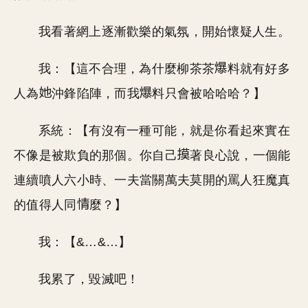
我看著網上逐漸歡樂的氣氛，開始懷疑人生。
我：【這不合理，為什麼柳茶茶
料就有好多
人為
沖鋒陷陣，而我
料只會被哈哈哈？】
系統：【有沒有一種可能，就是你看起來實在
不像是被欺負的那個。你自己
著良心說，一個能
連續噴人六小時、一夫當關萬夫莫開的罵人狂魔真
的值得人同
麼？】
我：【&…&…】
我累了，毀滅吧！