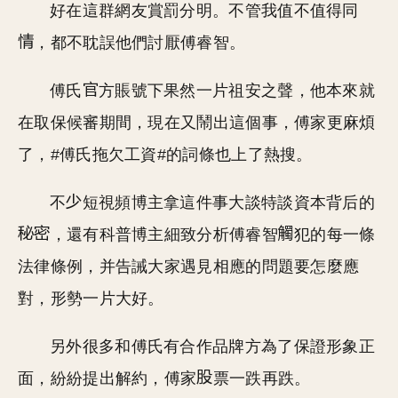
好在這群網友賞罰分明。不管我值不值得同
，都不耽誤他們討厭傅睿智。
傅氏
方賬號下果然一片祖安之聲，他本來就
在取保候審期間，現在又鬧出這個事，傅家更麻煩
了，#傅氏拖欠工資#的詞條也上了熱搜。
不
短視頻博主拿這件事大談特談資本背后的
，還有科普博主細致分析傅睿智
犯的每一條
法律條例，并告誡大家遇見相應的問題要怎麼應
對，形勢一片大好。
另外很多和傅氏有合作品牌方為了保證形象正
面，紛紛提出解約，傅家
票一跌再跌。