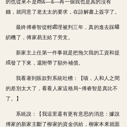
的也從來不是
&—&—再一個我也是真的沒有
錢，就同意了老太太的要求，在諒解書上簽字了。
最終傅睿智從輕
理被判三年，真的進去踩
紉機了，傅家易主給了旁支。
新家主上任第一件事就是把拖欠我的工資和提
發了下來，還附帶了額外補償。
我看著到賬款對系統吐槽：【嘖，人和人之間
的差別太大了，看看人家這格局~傅睿智是真比不
了。】
系統說：【我這里還有更有意思的消息：據說
傅家的新家主斷了柳家的資金供給，柳家本來就面