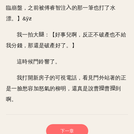
臨崩盤，之前被傅睿智注
的那一筆也打了水
漂。】&ÿƶ
我一拍大
：【好事兒啊，反正不破產也不給
我分錢，那還是破產好了。】
這時候門鈴響了。
我打開新房子的可視電話，看見門外站著的正
是一臉愁容加怒氣的柳明，還真是說曹
曹
到
啊。
下一章