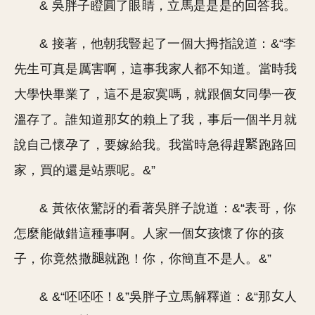
& 吳胖子瞪圓了眼睛，立馬是是是的回答我。
& 接著，他朝我豎起了一個大拇指說道：&“李
先生可真是厲害啊，這事我家人都不知道。當時我
大學快畢業了，這不是寂寞嗎，就跟個
同學一夜
溫存了。誰知道那
的賴上了我，事后一個半月就
說自己懷孕了，要嫁給我。我當時急得趕
跑路回
家，買的還是站票呢。&”
& 黃依依驚訝的看著吳胖子說道：&“表哥，你
怎麼能做錯這種事啊。人家一個
孩懷了你的孩
子，你竟然撒
就跑！你，你簡直不是人。&”
& &“呸呸呸！&”吳胖子立馬解釋道：&“那
人