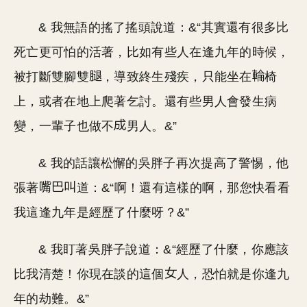
& 我無語的搖了搖頭說道：&“其實還有很多比
死亡更可怕的活著，比如有些人在逢九年的時候，
被打斷雙腳雙
，導致終生殘疾，只能坐在
椅
上，或者在地上爬著乞討。還有些男人會發生病
變，一輩子也做不
男人。&”
& 我的話讓松懈的吳胖子再次提高了警惕，他
張著
道：&“啊！還有這樣的啊，那您快看看
我這逢九年是經歷了什麼呀？&”
& 我盯著吳胖子說道：&“經歷了什麼，你應該
比我清楚！你現在談的這個
人，恐怕就是你逢九
年的劫難。&”