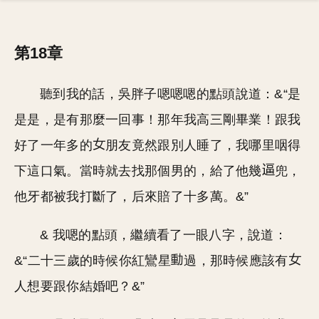
第18章
聽到我的話，吳胖子嗯嗯嗯的點頭說道：&“是
是是，是有那麼一回事！那年我高三剛畢業！跟我
好了一年多的
朋友竟然跟別人睡了，我哪里咽得
下這口氣。當時就去找那個男的，給了他幾
兜，
他牙都被我打斷了，后來賠了十多萬。&”
& 我嗯的點頭，繼續看了一眼八字，說道：
&“二十三歲的時候你紅鸞星
過，那時候應該有
人想要跟你結婚吧？&”