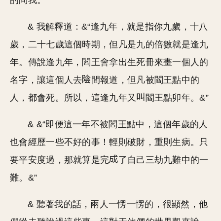
的問我。
& 我解釋道：&“逢九年，就是指你九歲，十八
歲，二十七歲這個時期，但凡是九的倍數就是逢九
年。傳說逢九年，閻王會拿出生死冊來畫一個人的
名字，讓這個人去
間報道，但凡被閻王點中的
人，都會死。所以，這逢九年又
閻王點卯年。&”
& &“即便這一年不被閻王點中，這個年歲的人
也會經歷一些不好的事！輕則破財，重則生病。只
要平安度過，那就算是完
了自己三劫九難中的一
難。&”
& 聽著我的話，兩人一愣一愣的，很顯然，他