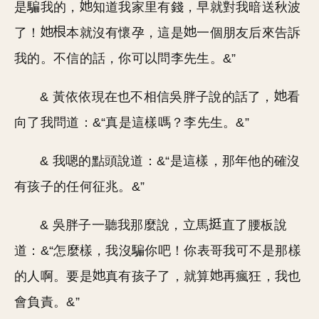
是騙我的，
知道我家里有錢，早就對我暗送秋波
了！
本就沒有懷孕，這是
一個朋友后來告訴
我的。不信的話，你可以問李先生。&”
& 黃依依現在也不相信吳胖子說的話了，
看
向了我問道：&“真是這樣嗎？李先生。&”
& 我嗯的點頭說道：&“是這樣，那年他的確沒
有孩子的任何征兆。&”
& 吳胖子一聽我那麼說，立馬
直了腰板說
道：&“怎麼樣，我沒騙你吧！你表哥我可不是那樣
的人啊。要是
真有孩子了，就算
再瘋狂，我也
會負責。&”