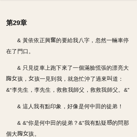
第29章
& 黃依依正興
的要給我八字，忽然一輛車停
在了門口。
& 只見從車上跑下來了一個滿臉慌張的漂亮大
孩，
孩一見到我，就急忙沖了過來
道：
&“李先生，李先生，救救我師父，救救我師父。&”
& 這人我有點印象，好像是何中田的徒弟！
& &“你是何中田的徒弟？&”我有點疑
的問那
個大
孩。