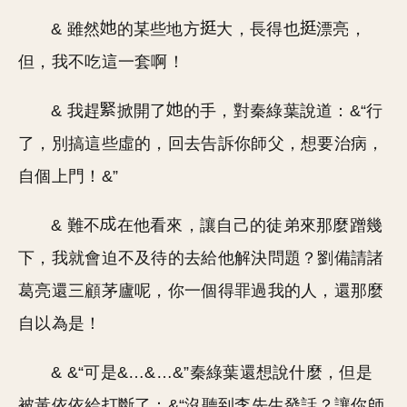
& 雖然
的某些地方
大，長得也
漂亮，
但，我不吃這一套啊！
& 我趕
掀開了
的手，對秦綠葉說道：&“行
了，別搞這些虛的，回去告訴你師父，想要治病，
自個上門！&”
& 難不
在他看來，讓自己的徒弟來那麼蹭幾
下，我就會迫不及待的去給他解決問題？劉備請諸
葛亮還三顧茅廬呢，你一個得罪過我的人，還那麼
自以為是！
& &“可是&…&…&”秦綠葉還想說什麼，但是
被黃依依給打斷了：&“沒聽到李先生發話？讓你師