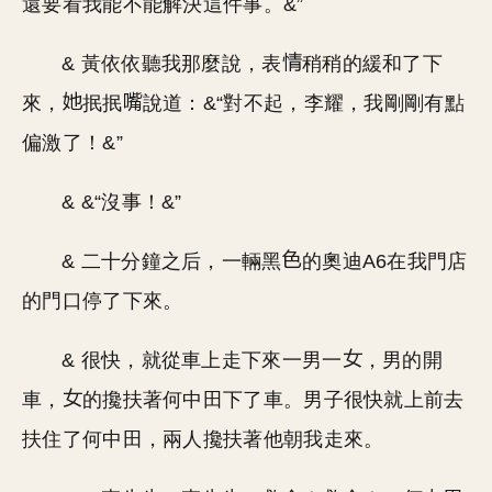
還要看我能不能解決這件事。&”
& 黃依依聽我那麼說，表
稍稍的緩和了下
來，
抿抿
說道：&“對不起，李耀，我剛剛有點
偏激了！&”
& &“沒事！&”
& 二十分鐘之后，一輛黑
的奧迪A6在我門店
的門口停了下來。
& 很快，就從車上走下來一男一
，男的開
車，
的攙扶著何中田下了車。男子很快就上前去
扶住了何中田，兩人攙扶著他朝我走來。