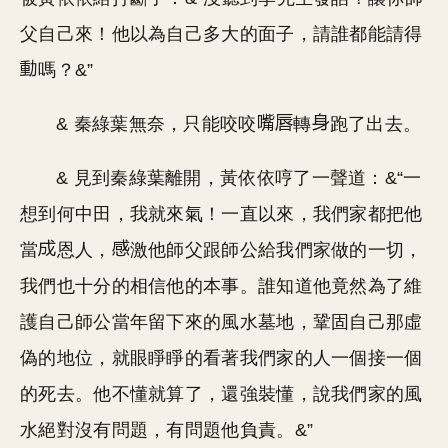
父自己來！他以為自己多大的面子，請誰都能請得
嗎？&”
& 秦綠葉無奈，只能咬咬
轉
跑了出去。
& 見到秦綠葉離開，黃依依哼了一聲道：&“一
想到何中田，我就來氣！一直以來，我們家都把他
當
恩人，
激他師父跟師公給我們家做的一切，
我們也十分的相信他的本事。誰知道他竟然為了維
護自己師公當年留下來的風水墓地，鞏固自己那虛
偽的地位，就眼睜睜的看著我們家的人一個接一個
的死去。他不懂就算了，還強裝懂，說我們家的風
水絕對沒有問題，有問題他負責。&”