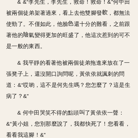
& &“李先生，李先生，救命！救命！&”何中田
被兩個徒弟架著過來，看上去他雙腳發
，都無法
使勁了。不僅如此，他臉
還十分的難看，之前跟
著他的
氣變得更加的旺盛了，他這次惹到的可不
是一般的東西。
& 我平靜的看著他被兩個徒弟拖進來放在了一
張凳子上，還沒開口詢問呢，黃依依就諷刺的問
道：&“哎喲，這不是何先生嗎？您怎麼了？這是生
病了？&”
& 何中田哭笑不得的點頭
了黃依依一聲：
&“黃小姐，您別那麼說了，我都快死了！您看看，
看看我這腳！&”