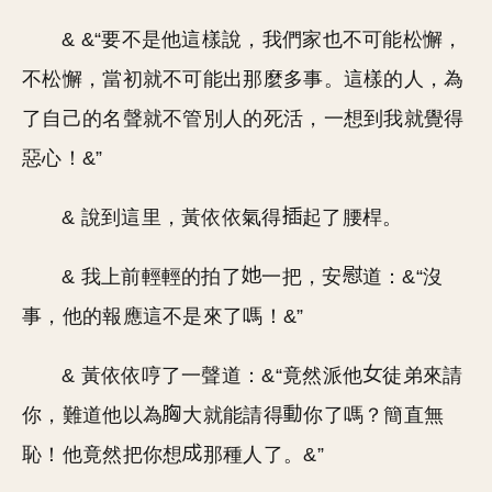
& &“要不是他這樣說，我們家也不可能松懈，
不松懈，當初就不可能出那麼多事。這樣的人，為
了自己的名聲就不管別人的死活，一想到我就覺得
惡心！&”
& 說到這里，黃依依氣得
起了腰桿。
& 我上前輕輕的拍了
一把，安
道：&“沒
事，他的報應這不是來了嗎！&”
& 黃依依哼了一聲道：&“竟然派他
徒弟來請
你，難道他以為
大就能請得
你了嗎？簡直無
恥！他竟然把你想
那種人了。&”