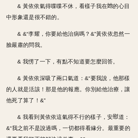
& 黃依依氣得喋喋不休，看樣子我在
的心目
中形象還是很不錯的。
& &“李耀，你要給他治病嗎？&”黃依依忽然一
臉嚴肅的問我。
& 我愣了一下，有點不知道要怎麼回答。
& 黃依依深吸了兩口氣道：&“要我說，他那樣
的人就是活該！那是他的報應。你別給他治療，讓
他死了算了！&”
& 我看到黃依依這氣得不行的樣子，安
道：
&“我之前不是說過嗎，一切都得看緣分。最重要的