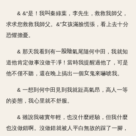
& &“是！我
秦綠葉，李先生，救救我師父，
求求您救救我師父。&”
孩滿臉慌張，看上去十分
恐懼擔憂。
& 那天我看到有一
氣尾隨何中田，我就知
道他肯定做事沒做干凈！當時我提醒過他了，可是
他不僅不聽，還在晚上搞出一個
鬼來嚇唬我。
& 一想到何中田見到我就趾高氣昂，高人一等
的姿態，我心里就不舒服。
& 雖說我確實年輕，也沒什麼經驗，但我什麼
也沒做錯啊。沒做錯就被人平白無故的踩了一腳，