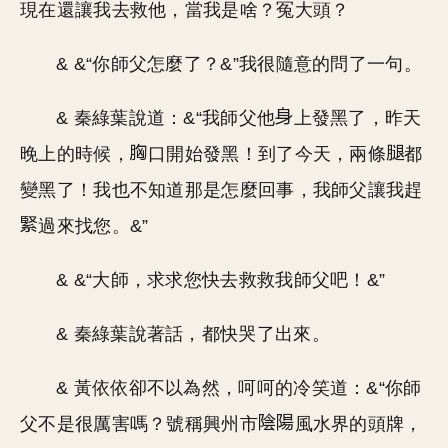
現在還讓我去救他，當我是啥？冤大頭？
& &“你師父怎麼了？&”我很隨意的問了一句。
& 秦綠葉說道：&“我師父他
上發黑了，昨天
晚上的時候，
口開始發黑！到了今天，兩條
都
變黑了！我也不知道那是怎麼回事，我師父讓我趕
過來找您。&”
& &“大師，求求您快去救救我師父吧！&”
& 秦綠葉說著話，都快哭了出來。
& 黃依依卻不以為然，呵呵的冷笑道：&“你師
父不是很厲害嗎？號稱興州市
風水界的頭牌，