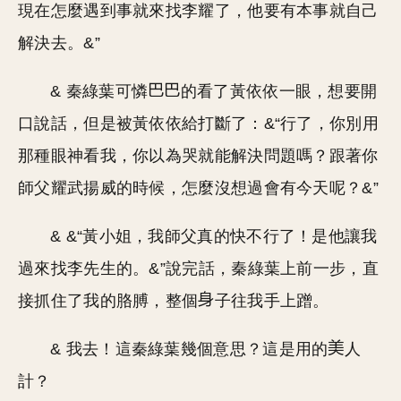
現在怎麼遇到事就來找李耀了，他要有本事就自己
解決去。&”
& 秦綠葉可憐
的看了黃依依一眼，想要開
口說話，但是被黃依依給打斷了：&“行了，你別用
那種眼神看我，你以為哭就能解決問題嗎？跟著你
師父耀武揚威的時候，怎麼沒想過會有今天呢？&”
& &“黃小姐，我師父真的快不行了！是他讓我
過來找李先生的。&”說完話，秦綠葉上前一步，直
接抓住了我的胳膊，整個
子往我手上蹭。
& 我去！這秦綠葉幾個意思？這是用的
人
計？