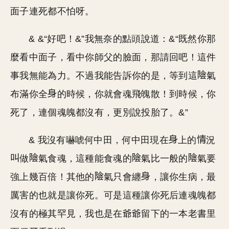
面子連死都不怕呀。
& &“好吧！&”我無奈的點頭說道：&“既然你那
麼看中面子，看中你師父的臉面，那請回吧！這件
事我無能為力。不過我能告訴你的是，等到這
氣
布滿你全
的時候，你就會魂飛魄散！到時候，你
死了，連個魂魄都沒有，更別說投胎了。&”
& 我沒有嚇唬何中田，何中田現在
上的
況
做
氣食魂，這種能食魂的
氣比一般的
氣要
強上幾百倍！其他的
氣只會纏
，讓你生病，最
厲害的也就是讓你死。可是這種讓你死后連魂魄都
沒有的極其罕見，我也是在爺爺留下的一本老書里