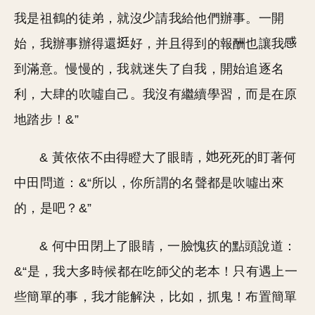
我是祖鶴的徒弟，就沒
請我給他們辦事。一開
始，我辦事辦得還
好，并且得到的報酬也讓我
到滿意。慢慢的，我就迷失了自我，開始追逐名
利，大肆的吹噓自己。我沒有繼續學習，而是在原
地踏步！&”
& 黃依依不由得瞪大了眼睛，
死死的盯著何
中田問道：&“所以，你所謂的名聲都是吹噓出來
的，是吧？&”
& 何中田閉上了眼睛，一臉愧疚的點頭說道：
&“是，我大多時候都在吃師父的老本！只有遇上一
些簡單的事，我才能解決，比如，抓鬼！布置簡單