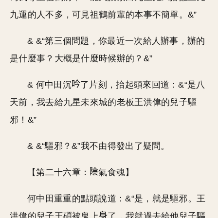
九運的人不多，可見祖鶴前輩的本事不簡單。&”
& &“第三個問題，你最近一次給人辦事，辦的
是什麼事？大概是什麼時候辦的？&”
& 何中田沉
了片刻，抬起頭來回道：&“是八
天前，我去給九星未來城的老板王洪偉的兒子驅
邪！&”
& &“驅邪？&”我不由得發出了疑問。
【第二十六章：
氣食魂】
何中田重重的點頭說道：&“是，就是驅邪。王
洪偉的兒子王碩被鬼上
了，我就過去給他兒子驅