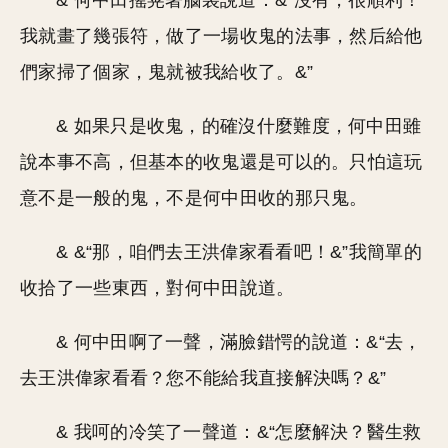
& 何中田搖晃著腦袋說道：&“沒有，很順利！
我就畫了幾張符，做了一場收鬼的法事，然后給他
們家掃了個家，鬼就被我給收了。&”
& 如果只是收鬼，的確沒什麼難度，何中田雖
說本事不高，但基本的收鬼還是可以的。只怕這玩
意不是一般的鬼，不是何中田收的那只鬼。
& &“那，咱們去王洪偉家看看吧！&”我簡單的
收拾了一些東西，對何中田說道。
& 何中田啊了一聲，滿臉錯愕的說道：&“去，
去王洪偉家看看？您不能給我直接解決嗎？&”
& 我呵的冷笑了一聲道：&“怎麼解決？醫生救