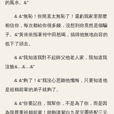
的風水。&”
& &“無恥！你簡直太無恥了！還虧我家里那麼
相信你，每次都給你很多錢，沒想到你竟然是個騙
子。&”黃依依指著何中田怒喝，搞得他無地自容的
低下了頭去。
& &“我知道我對不起師父他老人家，我知道我
沒臉&…&…&”
& &“夠了！&”我沒心思聽他懺悔，只要知道他
是祖鶴前輩的弟子就夠了。
& &“你要記住，我幫你，不是為了你，而是因
為我尊重祖鶴前輩！能夠讓紫白九星完
搭配三元