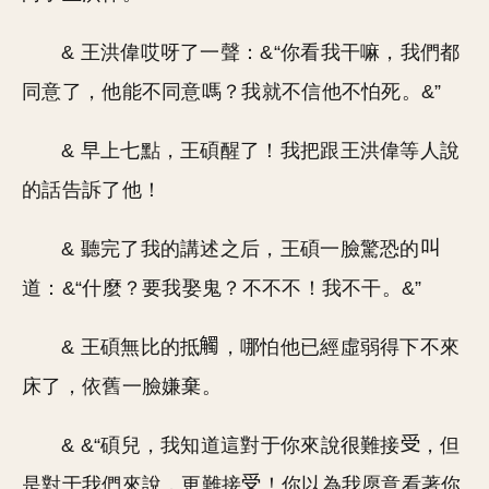
& 王洪偉哎呀了一聲：&“你看我干嘛，我們都
同意了，他能不同意嗎？我就不信他不怕死。&”
& 早上七點，王碩醒了！我把跟王洪偉等人說
的話告訴了他！
& 聽完了我的講述之后，王碩一臉驚恐的
道：&“什麼？要我娶鬼？不不不！我不干。&”
& 王碩無比的抵
，哪怕他已經虛弱得下不來
床了，依舊一臉嫌棄。
& &“碩兒，我知道這對于你來說很難接
，但
是對于我們來說，更難接
！你以為我愿意看著你