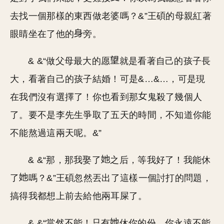
去找一個那樣的東西做老婆嗎？&”王碩的母親紅著
眼睛坐在了他的
旁。
& &“做父母最大的愿
就是看著自己的孩子長
大，看著自己的孩子結婚！可是&…&…，可是現
在我們沒有選擇了！你也看到那
鬼殺了幾個人
了。要不是李先生爭取了五天的時間，不知道你能
不能熬過這兩天呢。&”
& &“那，那我娶了
之后，等我好了！我能休
了
嗎？&”王碩忽然丟出了這樣一個討打的問題，
搞得我都想上前去給他兩耳屎了。
& &“當然不能！只有
休你的份，你永遠不能