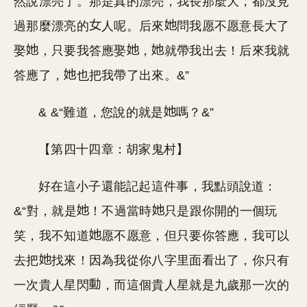
然說漂亮了。那是真的漂亮，我長那麼大，都沒見
過那麼漂亮的
人呢。后來
問我愿不愿意長大了
娶
，只要我答應娶
，
就帶我出去！后來我就
答應了，
也把我帶了出來。&”
& &“難道，您說的就是
嗎？&”
【第四十四章：胡家鬼村】
好在這小子還能記起這件事，我點頭說道：
&“對，就是
！不過當時
只是跟你開的一個玩
笑，我不知道
愿不愿意，但只要你答應，我可以
去把
找來！因為我從你八字里面看出了，你只有
一次貴人星閃
，而這個貴人星就是九歲那一次的