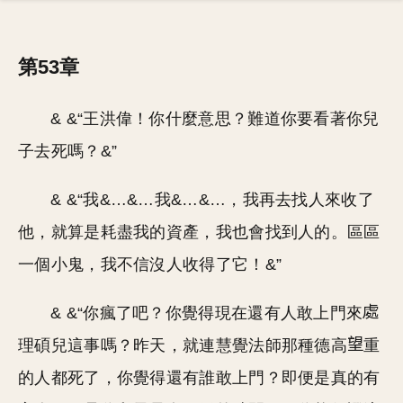
第53章
& &“王洪偉！你什麼意思？難道你要看著你兒
子去死嗎？&”
& &“我&…&…我&…&…，我再去找人來收了
他，就算是耗盡我的資產，我也會找到人的。區區
一個小鬼，我不信沒人收得了它！&”
& &“你瘋了吧？你覺得現在還有人敢上門來
理碩兒這事嗎？昨天，就連慧覺法師那種德高
重
的人都死了，你覺得還有誰敢上門？即便是真的有