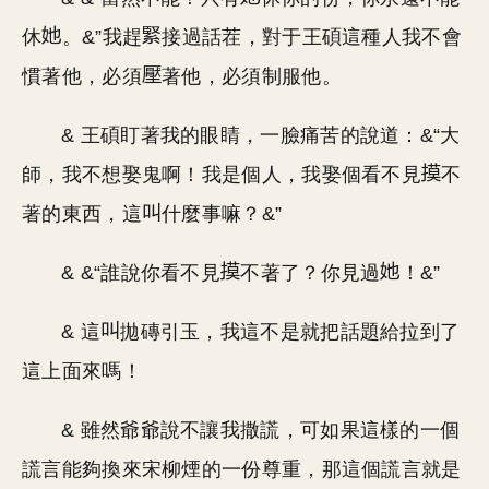
休
。&”我趕
接過話茬，對于王碩這種人我不會
慣著他，必須
著他，必須制服他。
& 王碩盯著我的眼睛，一臉痛苦的說道：&“大
師，我不想娶鬼啊！我是個人，我娶個看不見
不
著的東西，這
什麼事嘛？&”
& &“誰說你看不見
不著了？你見過
！&”
& 這
拋磚引玉，我這不是就把話題給拉到了
這上面來嗎！
& 雖然爺爺說不讓我撒謊，可如果這樣的一個
謊言能夠換來宋柳煙的一份尊重，那這個謊言就是