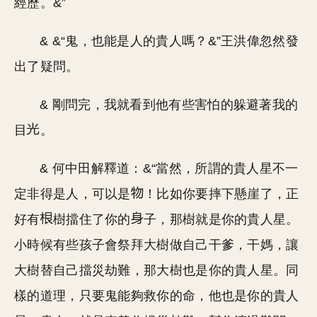
經歷。&”
& &“鬼，也能是人的貴人嗎？&”王洪偉忽然發
出了疑問。
& 剛問完，我就看到他有些害怕的躲避著我的
目
。
& 何中田解釋道：&“當然，所謂的貴人星不一
定非得是人，可以是
！比如你要摔下懸崖了，正
好有
樹擋住了你的
子，那樹就是你的貴人星。
小時候有些孩子會祭拜大樹做自己干爹，干媽，讓
大樹替自己擋災劫難，那大樹也是你的貴人星。同
樣的道理，只要鬼能夠救你的命，他也是你的貴人