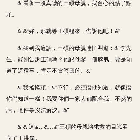
& 看著一臉真誠的王碩母親，我會心的點了點
頭。
& &“好，那就等王碩醒來，告訴他吧！&”
& 聽到我這話，王碩的母親連忙
道：&“李先
生，能別告訴王碩嗎？他跟他爹一個脾氣，要是知
道了這種事，肯定不會答應的。&”
& 我搖搖頭：&“不行，必須讓他知道，就像讓
你們知道一樣！我要你們一家人都配合我，不然的
話，這件事沒法解決。&”
& &“這&…&…&”王碩的母親將求救的目
看
向了王洪偉。