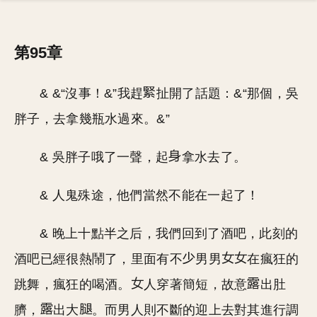
第95章
& &“沒事！&”我趕
扯開了話題：&“那個，吳
胖子，去拿幾瓶水過來。&”
& 吳胖子哦了一聲，起
拿水去了。
& 人鬼殊途，他們當然不能在一起了！
& 晚上十點半之后，我們回到了酒吧，此刻的
酒吧已經很熱鬧了，里面有不
男男
在瘋狂的
跳舞，瘋狂的喝酒。
人穿著簡短，故意
出肚
臍，
出大
。而男人則不斷的迎上去對其進行調