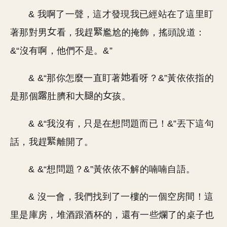
& 我啊了一聲，這才發現我已經站在了這里盯
著那對男
看，我趕
尷尬的掩飾，搖頭說道：
&“沒有啊，他們不是。&”
& &“那你怎麼一直盯著
看呀？&”黃依依指的
是那個
肚臍和大
的
孩。
& &“我沒有，只是在想問題而已！&”丟下這句
話，我趕
離開了。
& &“想問題？&”黃依依不解的喃喃自語。
& 沒一會，我們找到了一樓的一個空房間！這
里是庫房，堆酒跟酒杯的，還有一些爛了的桌子也