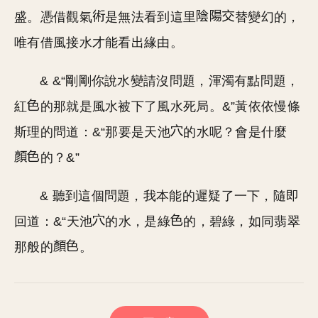
盛。憑借觀氣
是無法看到這里
替變幻的，
唯有借風接水才能看出緣由。
& &“剛剛你說水變請沒問題，渾濁有點問題，
紅
的那就是風水被下了風水死局。&”黃依依慢條
斯理的問道：&“那要是天池
的水呢？會是什麼
的？&”
& 聽到這個問題，我本能的遲疑了一下，隨即
回道：&“天池
的水，是綠
的，碧綠，如同翡翠
那般的
。