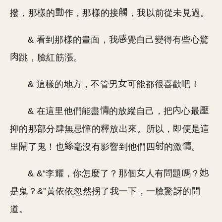
撥，那樣的
作，那樣的接
，我以前從未見過。
& 看到那樣的畫面，我
覺自己變得有些心驚
跳，臉紅筋漲。
& 這樣的地方，不管男
可能都很喜歡吧！
& 在這里他們能盡
的放縱自己，把
心最
抑的那部分肆無忌憚的釋放出來。所以，即便是這
里鬧了鬼！也
毫沒有影響到他們四
的激
。
& &“李耀，你怎麼了？那個
人有問題嗎？
是鬼？&”黃依依忽然拐了我一下，一臉驚訝的問
道。