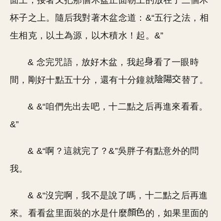
面上，接著又把那個木盆正面朝上的放在了三個木
杯子之上。隨后我對著木盆念道：&“五行之法，相
生相克，以土為源，以木積水！起。&”
& 念完咒語，放好木盆，我起
看了一眼時
間，剛好十點五十分，還有十分鐘就
替了。
& &“咱們先出去吧，十二點之后再進來看看。
&”
& &“啊？這就完了？&”吳胖子有點意外的問
我。
& &“沒完啊，我不是說了嗎，十二點之后再進
來。看看盆里面裝的水是什麼
的，如果里面的