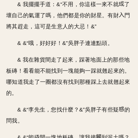
& 我擺擺手道：&“不用，你這樣一來不就
了
壞自己的氣運了嗎，他們都是你的財星。有財
門
將其趕走，這可是生意人的大忌！&”
& &“哦，好好好！&”吳胖子連連點頭。
& 我在雜貨間走了起來，踩著地面上的那些地
板磚！看看能不能找到一塊能夠一踩就翹起來的。
哪知道我走了一圈都沒有找到那種踩上去就翹起來
的。
& &“李先生，您找什麼？&”吳胖子有些疑
的
問我。
& &“能撬開一塊地板磚，讓我接
到泥土嗎？