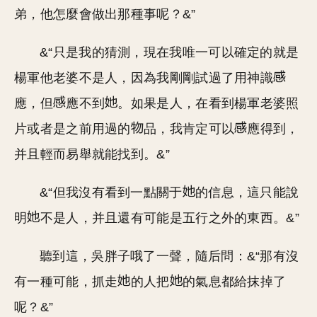
弟，他怎麼會做出那種事呢？&”
&“只是我的猜測，現在我唯一可以確定的就是
楊軍他老婆不是人，因為我剛剛試過了用神識
應，但
應不到
。如果是人，在看到楊軍老婆照
片或者是之前用過的
品，我肯定可以
應得到，
并且輕而易舉就能找到。&”
&“但我沒有看到一點關于
的信息，這只能說
明
不是人，并且還有可能是五行之外的東西。&”
聽到這，吳胖子哦了一聲，隨后問：&“那有沒
有一種可能，抓走
的人把
的氣息都給抹掉了
呢？&”