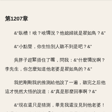
第1207章
&“臥槽！啥？啥
況？他媳婦就是瞿如鳥？&”
&“小點聲，你生怕別人聽不到是吧？&”
吳胖子趕
捂住了
，問我：&“什麼
況啊？
李先生，你怎麼知道他老婆是瞿如鳥的？&”
我把剛剛我的推測給他說了一遍，聽完之后他
這才恍然大悟的說道：&“真是那麼回事啊？&”
&“現在還只是猜測，畢竟我還沒見到他老婆！