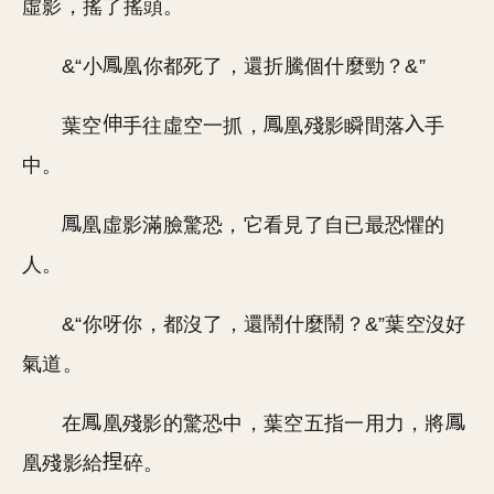
虛影，搖了搖頭。
&“小
凰你都死了，還折騰個什麼勁？&”
葉空
手往虛空一抓，
凰殘影瞬間落
手
中。
凰虛影滿臉驚恐，它看見了自已最恐懼的
人。
&“你呀你，都沒了，還鬧什麼鬧？&”葉空沒好
氣道。
在
凰殘影的驚恐中，葉空五指一用力，將
凰殘影給
碎。