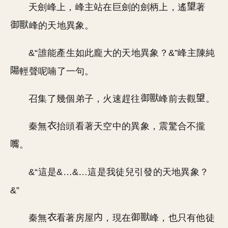
天劍峰上，峰主站在巨劍的劍柄上，遙
著
峰的天地異象。
&“誰能產生如此龐大的天地異象？&”峰主陳純
輕聲呢喃了一句。
召集了幾個弟子，火速趕往
峰前去觀
。
秦無
抬頭看著天空中的異象，震驚合不攏
。
&“這是&…&…這是我徒兒引發的天地異象？
&”
秦無
看著房屋
，現在
峰，也只有他徒