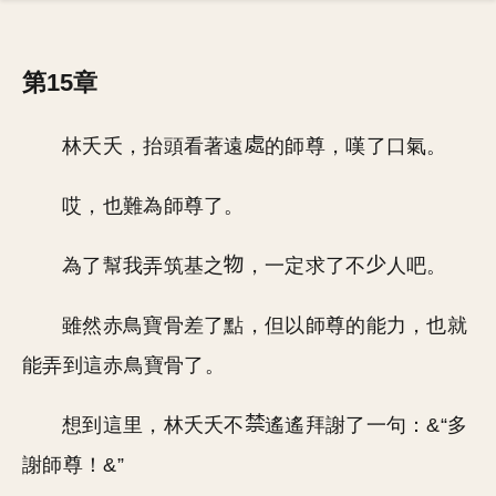
第15章
林夭夭，抬頭看著遠
的師尊，嘆了口氣。
哎，也難為師尊了。
為了幫我弄筑基之
，一定求了不
人吧。
雖然赤鳥寶骨差了點，但以師尊的能力，也就
能弄到這赤鳥寶骨了。
想到這里，林夭夭不
遙遙拜謝了一句：&“多
謝師尊！&”