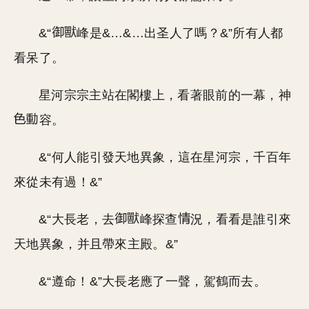
&“
峰是&…&…出圣人了嗎？&”所有人都
看呆了。
星河宗宗主站在閣樓上，看著眼前的一幕，神
容。
&“何人能引發天地異象，這在星河宗，千百年
來從未有過！&”
&“大長老，去
峰探查
況，看看是誰引來
天地異象，并且帶來主殿。&”
&“遵命！&”大長老應了一聲，駕鶴而去。