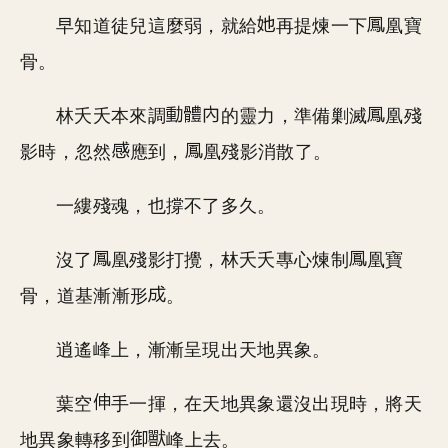
早知道徒兒這麼弱，就給
再提煉一下
凰寶
骨。
林夭夭本來調
的靈力，準備剿滅
凰殘
影時，忽然
應到，
凰殘影消散了。
一縷殘魂，也撐不了多久。
沒了
凰殘影打攪，林夭夭專心煉制
凰寶
骨，道基漸漸形
。
逍遙峰上，漸漸呈現出天地異象。
葉空
手一揮，在天地異象還沒出現時，將天
地異象轉移到
峰上去。