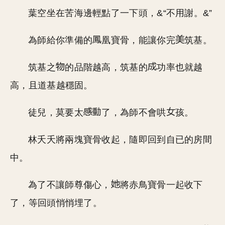
葉空坐在苦海邊輕點了一下頭，&“不用謝。&”
為師給你準備的
凰寶骨，能讓你完
筑基。
筑基之
的品階越高，筑基的
功率也就越
高，且道基越穩固。
徒兒，莫要太
了，為師不會哄
孩。
林夭夭將兩塊寶骨收起，隨即回到自已的房間
中。
為了不讓師尊傷心，
將赤鳥寶骨一起收下
了，等回頭悄悄埋了。