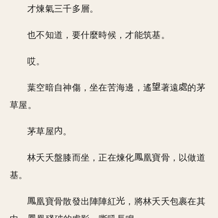
才煉氣三千多層。
也不知道，要什麼時候，才能筑基。
哎。
葉空暗自神傷，坐在苦海邊，遙
著遠
的茅
草屋。
茅草屋
。
林夭夭盤膝而坐，正在煉化
凰寶骨，以做道
基。
凰寶骨散發出陣陣紅
，將林夭夭包裹在其