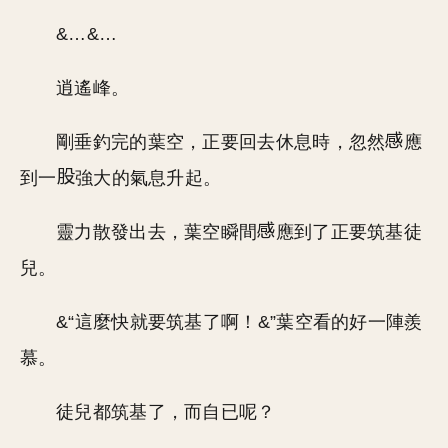
&…&…
逍遙峰。
剛垂釣完的葉空，正要回去休息時，忽然
應
到一
強大的氣息升起。
靈力散發出去，葉空瞬間
應到了正要筑基徒
兒。
&“這麼快就要筑基了啊！&”葉空看的好一陣羨
慕。
徒兒都筑基了，而自已呢？