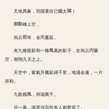
天地異象，別擋著自已曬太
！
峰上空，
烏云
布，金
蔓延。
有九條龍影和一條
凰的影子，在烏云
騰
空，翱翔九天之上。
天空中，紫氣升騰延綿千里，地涌金蓮，一片
祥和。
九龍戲
，祥瑞萬千。
這一幕，讓星河宗所有人都驚呆了。