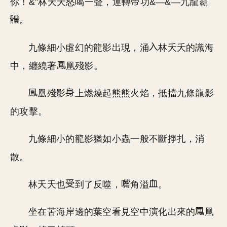
你！&”林夭夭怒喝一聲，運轉帝功&—&—九龍霸
。
九條細小虛幻的龍影出現，涌
林夭夭的識海
中，纏繞著
凰殘影。
凰殘影
上燃燒起熊熊火焰，抵擋九條龍影
的攻擊。
九條細小的龍影猶如小蟲一般不斷掙扎，消
散。
林夭夭也
到了反噬，
角溢
。
坐在苦海岸邊的葉空看見空中演化出來的
凰