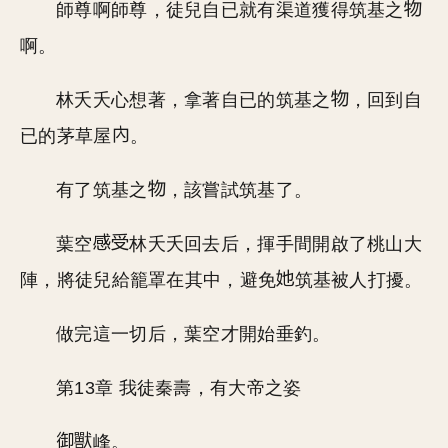
師尊啊師尊，徒兒自已就有渠道獲得筑基之
啊。
林夭夭心想著，拿著自已的筑基之
，回到自
已的茅草屋
。
有了筑基之
，該嘗試筑基了。
葉空
林夭夭回去后，揮手間開啟了桃山大
陣，將徒兒給籠罩在其中，避免
筑基被人打擾。
做完這一切后，葉空才開始垂釣。
第13章 我徒秦壽，有大帝之姿
峰。