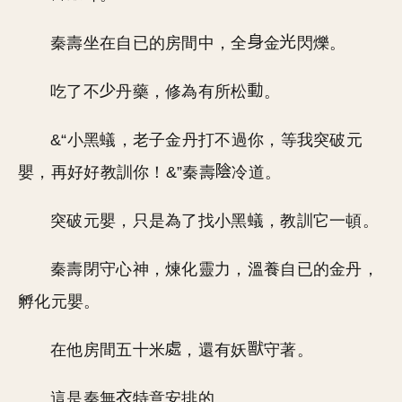
秦壽坐在自已的房間中，全
金
閃爍。
吃了不
丹藥，修為有所松
。
&“小黑蟻，老子金丹打不過你，等我突破元
嬰，再好好教訓你！&”秦壽
冷道。
突破元嬰，只是為了找小黑蟻，教訓它一頓。
秦壽閉守心神，煉化靈力，溫養自已的金丹，
孵化元嬰。
在他房間五十米
，還有妖
守著。
這是秦無
特意安排的。