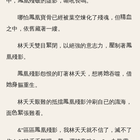
中，
凰殘破的虛影，嘶吼長鳴。
哪怕
凰寶骨已經被葉空煉化了殘魂，但
之中，依舊藏著一縷。
林夭夭雙目
閉，以絕強的意志力，
制著
凰殘影。
凰殘影怨恨的盯著林夭夭，想將
吞噬，借
軀重生。
林夭夭艱難的抵擋
凰殘影沖刷自已的識海，
面
張難看。
&“區區
凰殘影，我林夭夭就不信了，滅不了