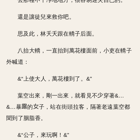
去那種不干凈地地方，很容易迷失自已的。
還是讓徒兒來救你吧。
思及此，林夭夭跟在轎子后面。
八抬大轎，一直抬到萬花樓面前，小吏在轎子
外喊道：
&“上使大人，萬花樓到了。&”
葉空出來，剛一出來，就看見不
穿著&…
&…暴
的
子，站在街頭拉客，隔著老遠葉空都
聞到了胭脂香。
&“公子，來玩啊！&”