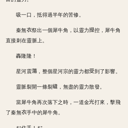
吸一口，抵得過半年的苦修。
秦無
祭出一個犀牛角，以靈力
控，犀牛角
直接刺在靈脈上。
轟隆隆！
星河震
，整個星河宗的靈力都
到了影響。
靈脈裂開一條裂
，無盡的靈力散發。
當犀牛角再次落下之時，一道金
打來，擊飛
了秦無
手中的犀牛角。