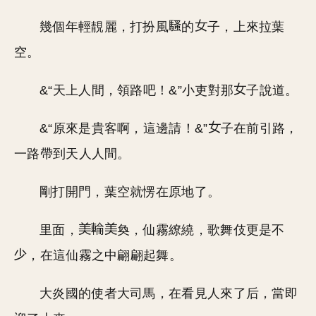
幾個年輕靚麗，打扮風
的
子，上來拉葉
空。
&“天上人間，領路吧！&”小吏對那
子說道。
&“原來是貴客啊，這邊請！&”
子在前引路，
一路帶到天人人間。
剛打開門，葉空就愣在原地了。
里面，
奐，仙霧繚繞，歌舞伎更是不
，在這仙霧之中翩翩起舞。
大炎國的使者大司馬，在看見人來了后，當即