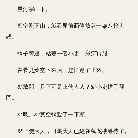
星河宗山下。
葉空剛下山，就看見前面停放著一架八抬大
轎。
轎子旁邊，站著一個小吏，
穿
服。
在看見葉空下來后，趕忙迎了上來。
&“敢問，足下可是上使大人？&”小吏拱手拜
問。
&“嗯。&”葉空輕點了一下頭。
&“上使大人，司馬大人已經在萬花樓等待了。