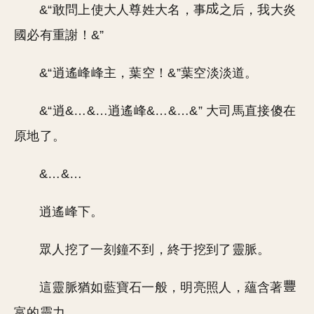
&“敢問上使大人尊姓大名，事
之后，我大炎
國必有重謝！&”
&“逍遙峰峰主，葉空！&”葉空淡淡道。
&“逍&…&…逍遙峰&…&…&” 大司馬直接傻在
原地了。
&…&…
逍遙峰下。
眾人挖了一刻鐘不到，終于挖到了靈脈。
這靈脈猶如藍寶石一般，明亮照人，蘊含著
富的靈力。