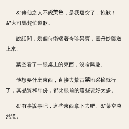
&“修仙之人不
，是我唐突了，抱歉！
&”大司馬趕忙道歉。
說話間，幾個侍衛端著奇珍異寶，靈丹妙藥送
上來。
葉空看了一眼桌上的東西，沒啥興趣。
他想要什麼東西，直接去荒古
地采摘就行
了，其品質和年份，都比眼前的這些要好太多。
&“有事說事吧，這些東西拿下去吧。&”葉空淡
然道。