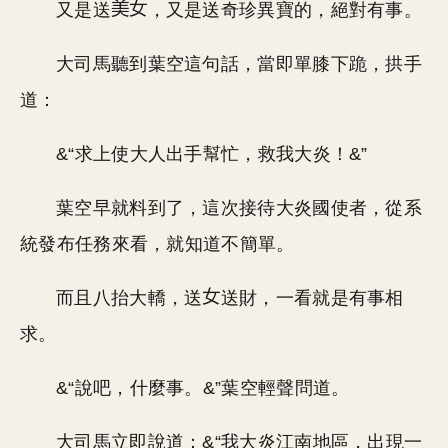
又是送
，又是送奇珍異寶的，絕對有事。
大司馬聽到葉空這句話，當即單膝下跪，拱手
道：
&“求上使大人出手幫忙，救我大炎！&”
葉空早就料到了，這次接待大炎國使者，從系
統發布任務來看，就知道不簡單。
而且八抬大轎，送
送財，一看就是有事相
求。
&“說吧，什麼事。&”葉空輕聲問道。
大司馬立即說道：&“我大炎江南地區，出現一