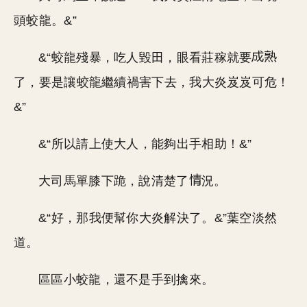
頭蛟龍。&”
&“蛟龍殘暴，吃人毀田，眼看莊稼就要
了，要是讓蛟龍繼續禍害下去，我大炎岌岌可危！
&”
&“所以請上使大人，能夠出手相助！&”
大司馬單膝下跪，說清楚了
況。
&“好，那我便幫你大炎解決了。&”葉空淡然
道。
區區小蛟龍，還不是手到擒來。