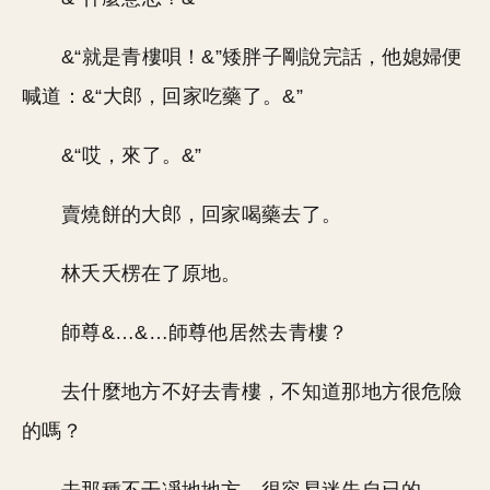
&“就是青樓唄！&”矮胖子剛說完話，他媳婦便
喊道：&“大郎，回家吃藥了。&”
&“哎，來了。&”
賣燒餅的大郎，回家喝藥去了。
林夭夭楞在了原地。
師尊&…&…師尊他居然去青樓？
去什麼地方不好去青樓，不知道那地方很危險
的嗎？