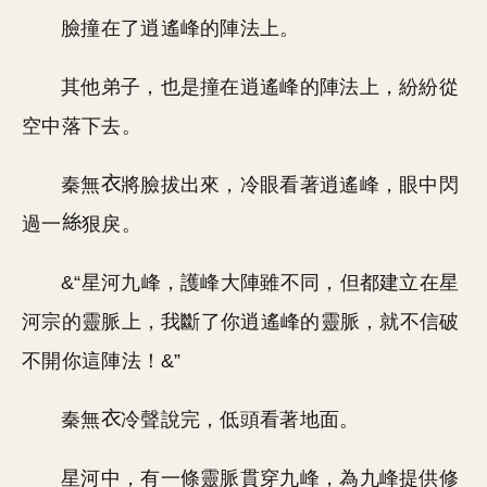
臉撞在了逍遙峰的陣法上。
其他弟子，也是撞在逍遙峰的陣法上，紛紛從
空中落下去。
秦無
將臉拔出來，冷眼看著逍遙峰，眼中閃
過一
狠戾。
&“星河九峰，護峰大陣雖不同，但都建立在星
河宗的靈脈上，我斷了你逍遙峰的靈脈，就不信破
不開你這陣法！&”
秦無
冷聲說完，低頭看著地面。
星河中，有一條靈脈貫穿九峰，為九峰提供修