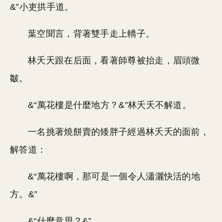
&”小吏拱手道。
葉空聞言，背著雙手走上轎子。
林夭夭跟在后面，看著師尊被抬走，眉頭微
皺。
&“萬花樓是什麼地方？&”林夭夭不解道。
一名挑著燒餅賣的矮胖子經過林夭夭的面前，
解答道：
&“萬花樓啊，那可是一個令人瀟灑快活的地
方。&”
&“什麼意思？&”