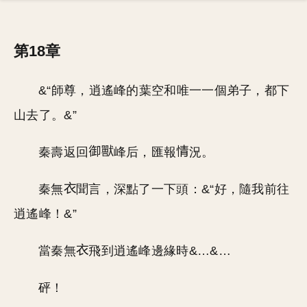
第18章
&“師尊，逍遙峰的葉空和唯一一個弟子，都下
山去了。&”
秦壽返回
峰后，匯報
況。
秦無
聞言，深點了一下頭：&“好，隨我前往
逍遙峰！&”
當秦無
飛到逍遙峰邊緣時&…&…
砰！