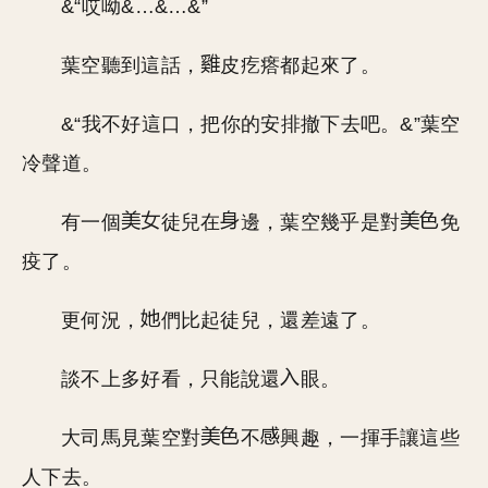
&“哎呦&…&…&”
葉空聽到這話，
皮疙瘩都起來了。
&“我不好這口，把你的安排撤下去吧。&”葉空
冷聲道。
有一個
徒兒在
邊，葉空幾乎是對
免
疫了。
更何況，
們比起徒兒，還差遠了。
談不上多好看，只能說還
眼。
大司馬見葉空對
不
興趣，一揮手讓這些
人下去。