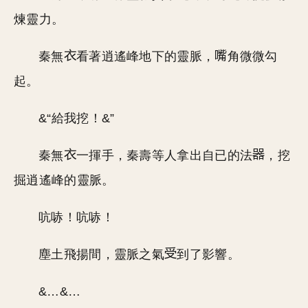
煉靈力。
秦無
看著逍遙峰地下的靈脈，
角微微勾
起。
&“給我挖！&”
秦無
一揮手，秦壽等人拿出自已的法
，挖
掘逍遙峰的靈脈。
吭哧！吭哧！
塵土飛揚間，靈脈之氣
到了影響。
&…&…