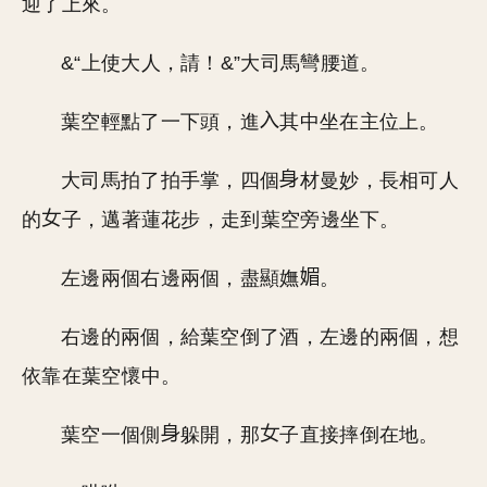
迎了上來。
&“上使大人，請！&”大司馬彎腰道。
葉空輕點了一下頭，進
其中坐在主位上。
大司馬拍了拍手掌，四個
材曼妙，長相可人
的
子，邁著蓮花步，走到葉空旁邊坐下。
左邊兩個右邊兩個，盡顯嫵
。
右邊的兩個，給葉空倒了酒，左邊的兩個，想
依靠在葉空懷中。
葉空一個側
躲開，那
子直接摔倒在地。