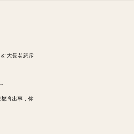
！&”大長老怒斥
道。
宗都將出事，你