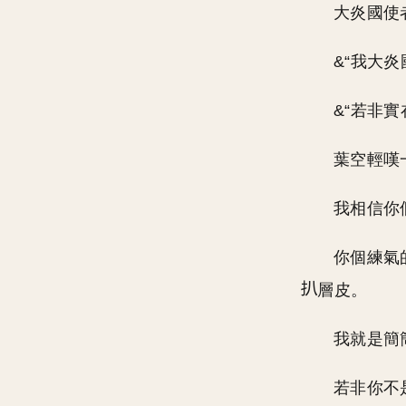
大炎國使
&“我大炎
&“若非
葉空輕嘆
我相信你
你個練氣
層皮。
我就是簡
若非你不