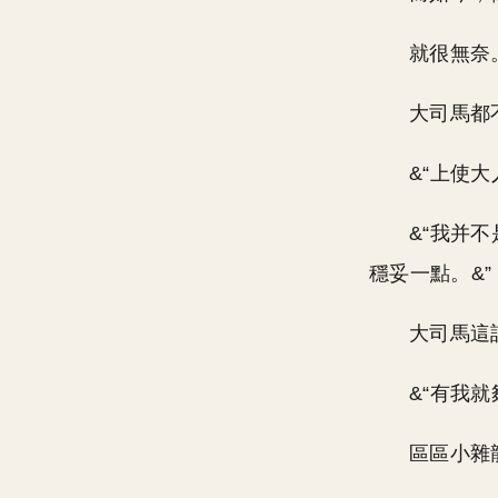
就很無奈
大司馬都
&“上使
&“我并
穩妥一點。&”
大司馬這
&“有我
區區小雜