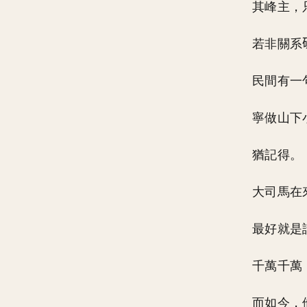
其峰主，
若非關系
民間有一
寧做山下
猶記得。
大司馬在
最好就是
千萬千萬
而如今，