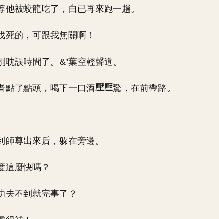
等他被蛟龍吃了，自已再來跑一趟。
找死的，可跟我無關啊！
，別耽誤時間了。&”葉空輕聲道。
者點了點頭，喝下一口酒
驚，在前帶路。
到師尊出來后，躲在旁邊。
度這麼快嗎？
功夫不到就完事了？