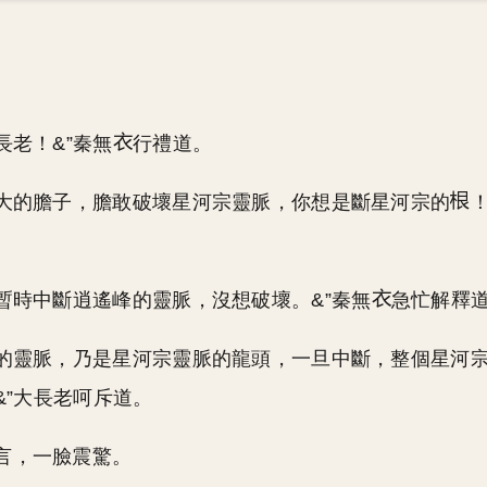
長老！&”秦無
行禮道。
好大的膽子，膽敢破壞星河宗靈脈，你想是斷星河宗的
是暫時中斷逍遙峰的靈脈，沒想破壞。&”秦無
急忙解釋
峰的靈脈，乃是星河宗靈脈的龍頭，一旦中斷，整個星河
&”大長老呵斥道。
言，一臉震驚。