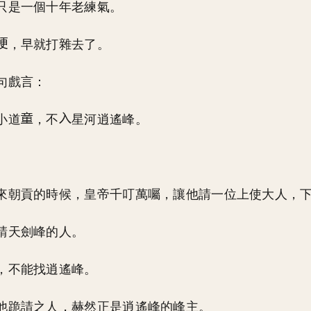
只是一個十年老練氣。
，早就打雜去了。
句戲言：
小道
，不
星河逍遙峰。
來朝貢的時候，皇帝千叮萬囑，讓他請一位上使大人，
請天劍峰的人。
，不能找逍遙峰。
他跪請之人，赫然正是逍遙峰的峰主。