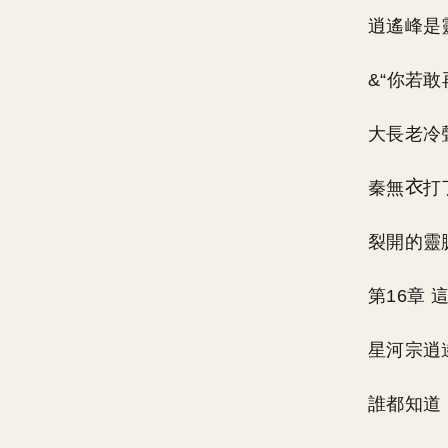
逍遙峰是
&“你若敢
大長老冷
秦無
打
裂開的靈
第16章
星河宗逍
誰都知道