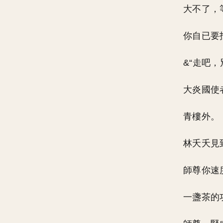
大不了，
你自已要
&“走吧
大炎國使
青樓外。
林夭夭見
師尊你速
一盞茶的