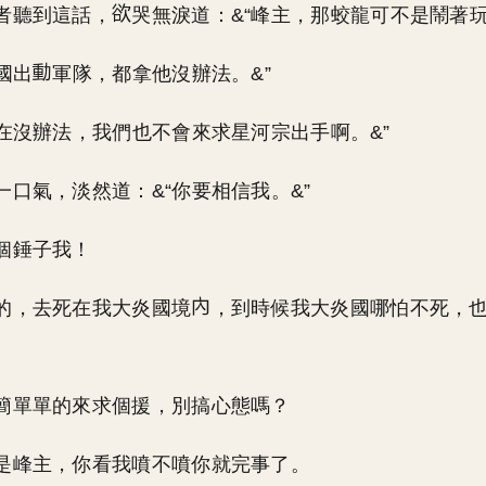
者聽到這話，
哭無淚道：&“峰主，那蛟龍可不是鬧著玩
國出
軍隊，都拿他沒辦法。&”
實在沒辦法，我們也不會來求星河宗出手啊。&”
一口氣，淡然道：&“你要相信我。&”
個錘子我！
的，去死在我大炎國境
，到時候我大炎國哪怕不死，
簡單單的來求個援，別搞心態嗎？
是峰主，你看我噴不噴你就完事了。