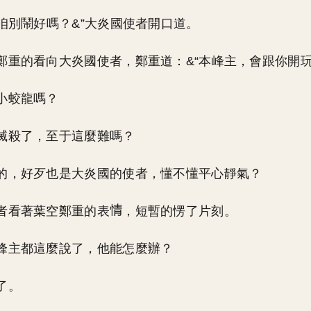
，咱別鬧好嗎？&”大炎國使者開口道。
鄭重的看向大炎國使者，鄭重道：&“本峰主，會跟你開玩
小蛟龍嗎？
滅殺了，至于這麼難嗎？
的，好歹也是大炎國的使者，懂不懂平心靜氣？
者看著葉空鄭重的表
，短暫的愣了片刻。
峰主都這麼說了，他能怎麼辦？
了。