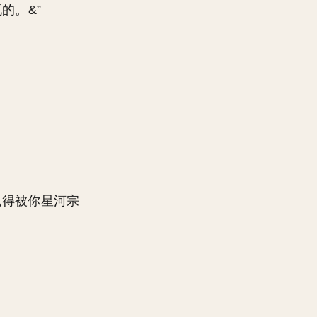
的。&”
也得被你星河宗