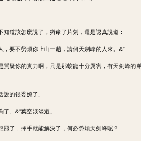
。
不知道該怎麼說了，猶豫了片刻，還是認真說道：
大人，要不勞煩你上山一趟，請個天劍峰的人來。&”
不是質疑你的實力啊，只是那蛟龍十分厲害，有天劍峰的
話說的很委婉了。
就夠了。&”葉空淡淡道。
龍罷了，揮手就能解決了，何必勞煩天劍峰呢？