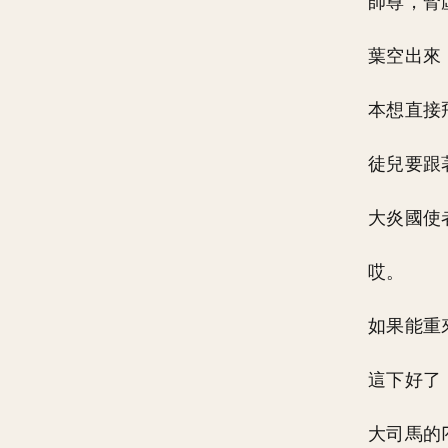
師尊，腎
葉空出來
本想直接
徒兒要跟
大炎國使
哎。
如果能重
這下好了
大司馬的