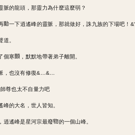
靈脈的龍頭，那靈力為什麼這麼弱？
再
一下逍遙峰的靈脈，那就做好，誅九族的下場吧！&
聲道。
了個寒
，默默地帶著弟子離開。
脈，也沒有修復&…&…
 這師尊也太不自量力吧
遙峰的大名，世人皆知。
，逍遙峰是星河宗最廢
的一個山峰。