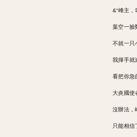
&“峰主
葉空一臉
不就一只
我揮手就
看把你急
大炎國使
沒辦法，
只能相信