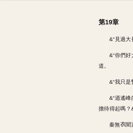
第19章
&“見過大
&“你們
道。
&“我只
&“逍遙
擔待得起嗎？
秦無
聞