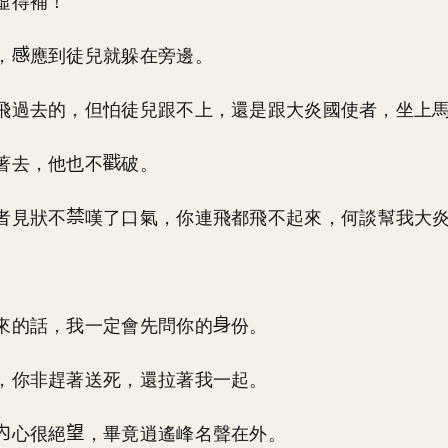
虛得補！
，
應到徒兒就躲在旁邊。
飛過去的，但怕徒兒跟不上，還是跟大炎國使者，坐上
著去，他也不
破。
者見狀不
嘆了口氣，你連飛都飛不起來，何談幫我大
來的話，我一定會先問你的
份。
，你非趕著送死，還拉著我一起。
心很絕
，畢竟逍遙峰名聲在外。