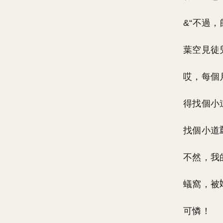
&“不過
葉空見徒
哎，每個
得找個小
找個小道
不然，我
蟻窩，被
可憐！