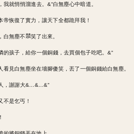
上，我就悄悄溜進去。&”白無塵心中暗道。
本帝恢復了實力，讓天下全都跪拜我！
，白無塵不
笑了出來。
可憐的孩子，給你一個銅錢，去買個包子吃吧。&”
人看見白無塵坐在墻腳傻笑，丟了一個銅錢給白無塵。
人，謝謝大&…&…&”
又不是乞丐！
！
憤的將銅錢丟在地上。