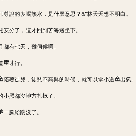
，師尊說的多喝熱水，是什麼意思？&”林夭夭想不明白。
兒安分了，這才回到苦海邊坐下。
月都有七天，難伺候啊。
道
才行。
陪著徒兒，徒兒不高興的時候，就可以拿小道
出氣
的小黑都沒地方扎
了。
一腳給踹沒了。