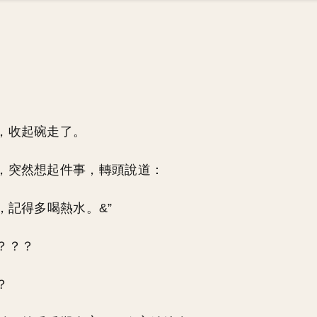
，收起碗走了。
，突然想起件事，轉頭說道：
，記得多喝熱水。&”
？？？
？