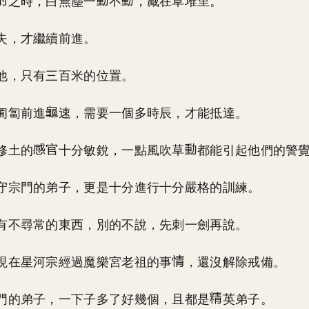
之時，白無塵一
不
，藏在草堆里。
失，才繼續前進。
他，只有三百米的位置。
匍匐前進
速，需要一個多時辰，才能抵達。
修土的
十分敏銳，一點風吹草
都能引起他們的警
守宗門的弟子，更是十分進行十分嚴格的訓練。
有不尋常的東西，別的不說，先刺一劍再說。
現在星河宗經過魔樂宮老祖的事
，還沒解除戒備。
門的弟子，一下子多了好幾個，且都是
英弟子。