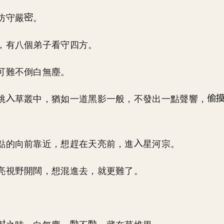
防守嚴
。
，有八個弟子看守四方。
可難不倒白無塵。
跳
草叢中，猶如一道黑影一般，不發出一點聲響，
點的向前靠近，想趕在天亮前，進
星河宗。
亮視野開闊，想混進去，就更難了。