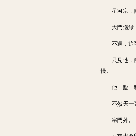
星河宗，
大門邊緣
不過，這
只見他，
慢。
他一點一
不然天一
宗門外。