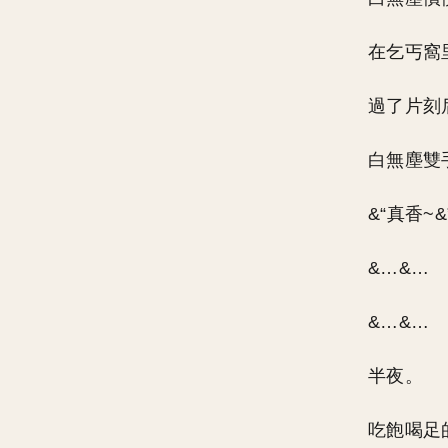
在乞丐窩
過了片刻
白無塵雙
&“真香~&
&…&…
&…&…
半夜。
吃飽喝足