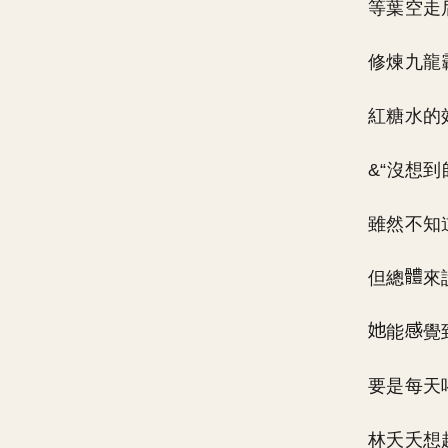
等葉空走
修煉九龍
紅糖水的
&“沒想
雖然不知
但總
來
能
覺
要是每天
林夭夭想