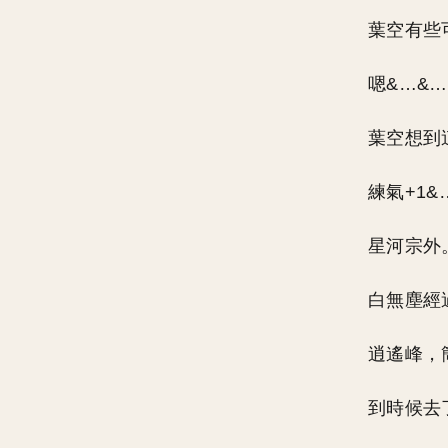
葉空有些
嗯&…&
葉空想到
練氣+1&
星河宗外
白無塵經
逍遙峰，
到時候去