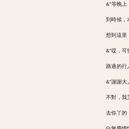
&“等晚
到時候，
想到這里
&“哎，
路過的行
&“謝謝大
不對，我
去你丫的
白無塵憤