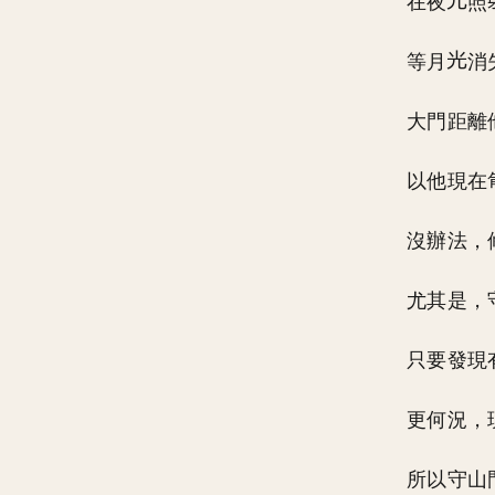
在夜
照
等月
消
大門距離
以他現在
沒辦法，
尤其是，
只要發現
更何況，
所以守山