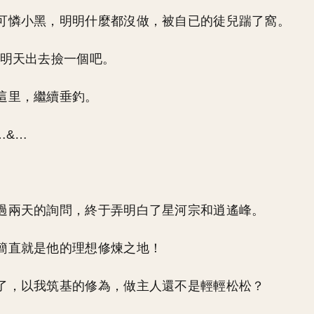
可憐小黑，明明什麼都沒做，被自已的徒兒踹了窩。
…明天出去撿一個吧。
這里，繼續垂釣。
…&…
。
過兩天的詢問，終于弄明白了星河宗和逍遙峰。
簡直就是他的理想修煉之地！
了，以我筑基的修為，做主人還不是輕輕松松？