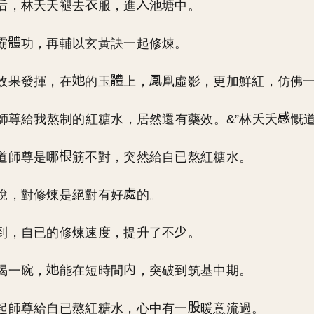
后，林夭夭褪去
服，進
池塘中。
霸
功，再輔以玄黃訣一起修煉。
效果發揮，在
的玉
上，
凰虛影，更加鮮紅，仿佛
到師尊給我熬制的紅糖水，居然還有藥效。&”林夭夭
慨
道師尊是哪
筋不對，突然給自已熬紅糖水。
說，對修煉是絕對有好
的。
到，自已的修煉速度，提升了不
。
喝一碗，
能在短時間
，突破到筑基中期。
起師尊給自已熬紅糖水，心中有一
暖意流過。