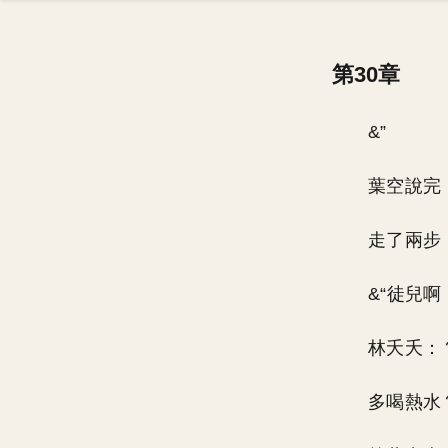
第30章
&”
葉空說完
走了兩步
&“徒兒啊
林夭夭：
多喝熱水